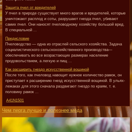
Защита пчел от вредителей
У пчел в природе существует много врагов и вредителей, которые
уничтожают расплод и соты, разрушают гнезда пчел, убивают
самих пчел. Они наносят пчеловодному хозяйству большой вред.
В специальной ...
Предисловие
Пчеловодство — одна из отраслей сельского хозяйства. Задача
социалистического сельскохозяйственного производства—
обеспечиватъ во все возрастающих размерах население
продовольствием, а легкую и пищ ...
Как расширить гнездо искусственной вощиной
После того, как пчеловод навощит нужное количество рамок, он
приступает к расширению гнезд искусственной вощиной. В ульях-
лежаках для этого сначала раздвигают гнездо по краям, т. е.
половину рамок ...
A41N1501
Чем перга лучше и полезнее мёда