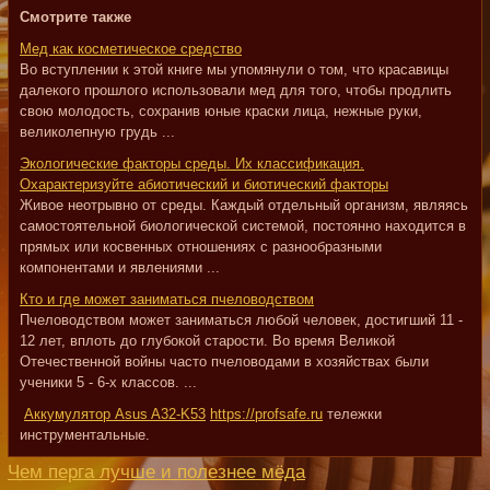
Смотрите также
Мед как косметическое средство
Во вступлении к этой книге мы упомянули о том, что красавицы
далекого прошлого использовали мед для того, чтобы продлить
свою молодость, сохранив юные краски лица, нежные руки,
великолепную грудь ...
Экологические факторы среды. Их классификация.
Охарактеризуйте абиотический и биотический факторы
Живое неотрывно от среды. Каждый отдельный организм, являясь
самостоятельной биологической системой, постоянно находится в
прямых или косвенных отношениях с разнообразными
компонентами и явлениями ...
Кто и где может заниматься пчеловодством
Пчеловодством может заниматься любой человек, достигший 11 -
12 лет, вплоть до глубокой старости. Во время Великой
Отечественной войны часто пчеловодами в хозяйствах были
ученики 5 - 6-х классов. ...
Аккумулятор Asus A32-K53
https://profsafe.ru
тележки
инструментальные.
Чем перга лучше и полезнее мёда