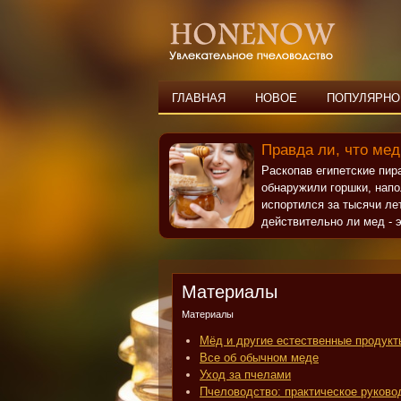
ГЛАВНАЯ
НОВОЕ
ПОПУЛЯРНО
Правда ли, что мед
Раскопав египетские пи
обнаружили горшки, нап
испортился за тысячи ле
действительно ли мед - э
Материалы
Материалы
Мёд и другие естественные продукт
Все об обычном меде
Уход за пчелами
Пчеловодство: практическое руково