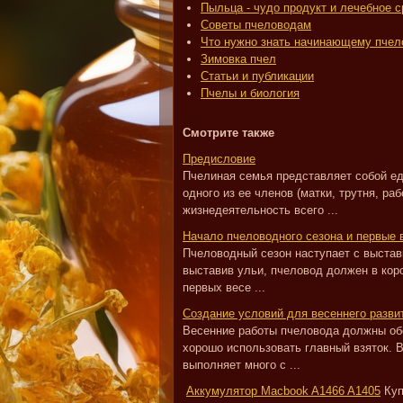
Пыльца - чудо продукт и лечебное 
Советы пчеловодам
Что нужно знать начинающему пчел
Зимовка пчел
Статьи и публикации
Пчелы и биология
Смотрите также
Предисловие
Пчелиная семья представляет собой ед
одного из ее членов (матки, трутня, р
жизнедеятельность всего ...
Начало пчеловодного сезона и первые 
Пчеловодный сезон наступает с выставк
выставив ульи, пчеловод должен в кор
первых весе ...
Создание условий для весеннего разви
Весенние работы пчеловода должны об
хорошо использовать главный взяток. 
выполняет много с ...
Аккумулятор Macbook A1466 A1405
Куп