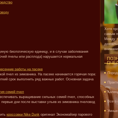
средство
оводу
Хотя пр
самым п
Между т
деятель
внимани
иную биологическую единицу, и в случае заболевания
абочей пчелы или расплода) нарушается нормальная
ПОЗ
ПЧЕ
весенние работы на пасеке
Пород
ой пчел из зимовника. На пасеке начинается горячая пора:
откий срок выполнить ряд важных работ. Основная задача
Практ
тия семей пчел
Кален
еспечивать выращивание сильных семей пчел, способных
Все о
В первые дни после выставки ульев из зимовника пчеловод
Умные
ить
кроссовки Nike Dunk
оригинал Экономайзер парового