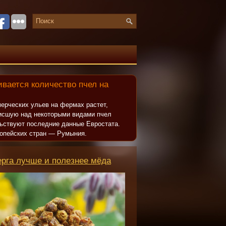
вается количество пчел на
ерческих ульев на фермах растет,
исшую над некоторыми видами пчел
льствуют последние данные Евростата.
опейских стран — Румыния.
ерга лучше и полезнее мёда