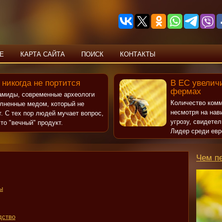
Е
КАРТА САЙТА
ПОИСК
КОНТАКТЫ
 никогда не портится
В ЕС увеличи
фермах
рамиды, современные археологи
Количество комм
олненные медом, который не
несмотря на нав
т. С тех пор людей мучает вопрос,
угрозу, свидете
то "вечный" продукт.
Лидер среди евр
Чем п
ы
дство