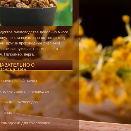
одуктов пчеловодства довольно много,
опулярным неизменно остается мед.
ем другие производные пчелиной
ности заслуживают не меньшего
я. Например, перга.
НАВАТЕЛЬНО О
ЛОВОДСТВЕ
ы медоносной пчелы
ические советы пчеловодам
дари для пчеловодов
 пчелах
 самоделки для пчеловодов