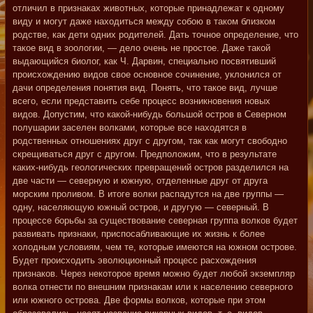
отличил в признаках животных, которые принадлежат к одному
виду и могут даже находиться между собою в таком близком
родстве, как дети одних родителей. Дать точное определение, что
такое вид в зоологии, — дело очень не простое. Даже такой
выдающийся биолог, как Ч. Дарвин, специально посвятивший
происхождению видов свое основное сочинение, уклонился от
дачи определения понятия вид. Понять, что такое вид, лучше
всего, если представить себе процесс возникновения новых
видов. Допустим, что какой-нибудь большой остров в Северном
полушарии заселен волками, которые все находятся в
родственных отношениях друг с другом, так как могут свободно
скрещиваться друг с другом. Предположим, что в результате
каких-нибудь геологических превращений остров разделился на
две части — северную и южную, отделенные друг от друга
морским проливом. В итоге волки распадутся на две группы —
одну, населяющую южный остров, и другую — северный. В
процессе борьбы за существование северная группа волков будет
развивать признаки, приспосабливающие их жизнь к более
холодным условиям, чем те, которые имеются на южном острове.
Будет происходить эволюционный процесс расхождения
признаков. Через некоторое время можно будет любой экземпляр
волка отнести по внешним признакам или к населению северного
или южного острова. Две формы волков, которые при этом