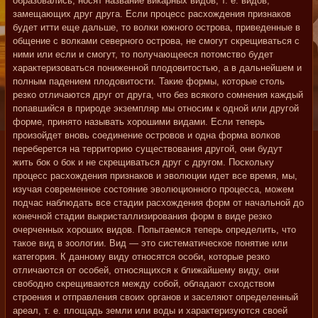
образовались, носят название викарных видов, т. е. видов,
замещающих друг друга. Если процесс расхождения признаков
будет итти еще дальше, то волки южного острова, приведенные в
общение с волками северного острова, не смогут скрещиваться с
ними или если и смогут, то получающееся потомство будет
характеризоваться пониженной плодовитостью, а в дальнейшем и
полным падением плодовитости. Такие формы, которые столь
резко отличаются друг от друга, что без всякого сомнения каждый
попавшийся в природе экземпляр мы относим к одной или другой
форме, принято называть хорошими видами. Если теперь
произойдет вновь соединение островов и одна форма волков
переберется на территорию существования другой, они будут
жить бок о бок и не скрещиваться друг с другом. Поскольку
процесс расхождения признаков и эволюции идет все время, мы,
изучая современное состояние эволюционного процесса, можем
подчас наблюдать все стадии расхождения форм от начальной до
конечной стадии выкристаллизирования форм в виде резко
очерченных хороших видов. Попытаемся теперь определить, что
такое вид в зоологии. Вид — это систематическое понятие или
категория. К данному виду относятся особи, которые резко
отличаются от особей, относящихся к ближайшему виду, они
свободно скрещиваются между собой, обладают сходством
строения и отправления своих органов и заселяют определенный
ареал, т. е. площадь земли или воды и характеризуются своей