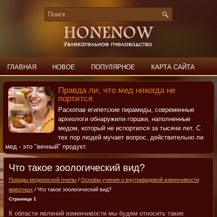
ГЛАВНАЯ
НОВОЕ
ПОПУЛЯРНОЕ
КАРТА САЙТА
ПОИСК
КОНТАКТЫ
Правда ли, что мед никогда не
портится
Раскопав египетские пирамиды, современные
археологи обнаружили горшки, наполненные
медом, который не испортился за тысячи лет. С
тех пор людей мучает вопрос, действительно ли
мед - это "вечный" продукт.
Что такое зоологический вид?
Породы медоносной пчелы
/
Основы учения о внутривидовой изменчивости
животных
/ Что такое зоологический вид?
Страница 1
К области явлений изменчивости мы будем относить такие