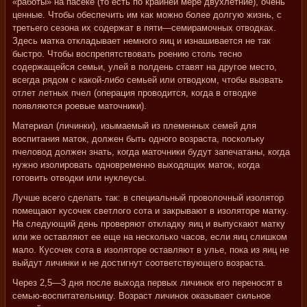
«работы» на пасеке (то есть по крайней мере двухлетние), очень
ценные. Чтобы обеспечить им как можно более долгую жизнь, с
третьего сезона их содержат в пяти—семирамочных отводках.
Здесь матка откладывает немного яиц и изнашивается не так
быстро. Чтобы воспрепятствовать роению столь тесно
содержащейся семьи, улей в полдень ставят на другое место,
всегда рядом с какой-либо семьей или отводком, чтобы вызвать
отлет летных пчел (операция проводится, когда в отводке
появляются роевые маточники).
Материал (личинки), изымаемый из племенных семей для
воспитания маток, должен быть одного возраста, поскольку
пчеловод должен знать, когда маточники будут запечатаны, когда
нужно изолировать одновременно выходящих маток, когда
готовить отводки или нуклеусы.
Лучше всего сделать так: в специальный проволочный изолятор
помещают кусочек светлого сота и закрывают в изоляторе матку.
На следующий день проверяют откладку яиц и выпускают матку
или же оставляют ее еще на несколько часов, если яиц слишком
мало. Кусочек сота в изоляторе оставляют в улье, пока из яиц не
выйдут личинки и не достигнут соответствующего возраста.
Через 2,5—3 дня после выхода первых личинок его переносят в
семью-воспитательницу. Возраст личинок оказывает сильное