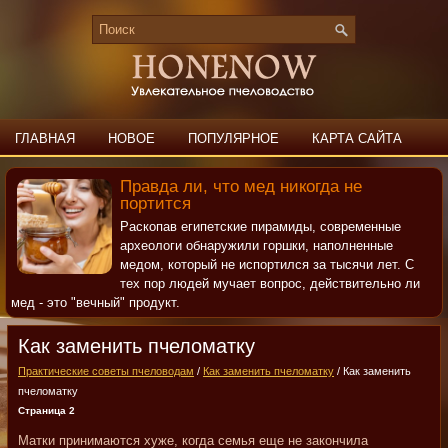
ГЛАВНАЯ
НОВОЕ
ПОПУЛЯРНОЕ
КАРТА САЙТА
ПОИСК
КОНТАКТЫ
Правда ли, что мед никогда не
портится
Раскопав египетские пирамиды, современные
археологи обнаружили горшки, наполненные
медом, который не испортился за тысячи лет. С
тех пор людей мучает вопрос, действительно ли
мед - это "вечный" продукт.
Как заменить пчеломатку
Практические советы пчеловодам
/
Как заменить пчеломатку
/ Как заменить
пчеломатку
Страница 2
Матки принимаются хуже, когда семья еще не закончила