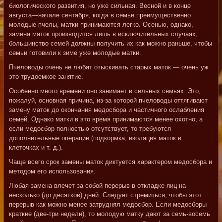
биологического развития, но уже сильная. Весной и в конце
августа—начале сентября, когда в семье преимущественно
молодые пчелы, матки принимаются легко. Осенью, однако,
замена маток производится лишь в исключительных случаях;
большинство семей должны получить их как можно раньше, чтобы
семьи готовили к зиме уже молодые матки.
Пчеловоды очень не любят отыскивать старых маток — очень уж
это трудоемкое занятие.
Особенно много времени оно занимает в сильных семьях. Это,
пожалуй, основная причина, из-за которой пчеловоды оттягивают
замену маток до окончания медосбора и частичного ослабления
семей. Однако матки в это время принимаются менее охотно, а
если медосбор полностью отсутствует, то требуются
дополнительные операции (подкормка, изоляция маток в
клеточках и т. д.).
Чаще всего срок замены маток диктуется характером медосбора и
методом его использования.
Любая замена влечет за собой перерыв в откладке яиц на
несколько (до десятков) дней. Следует стремиться, чтобы этот
перерыв как можно менее затруднял медосбор. Если медосборы
краткие (две-три недели), то молодую матку дают за семь-восемь