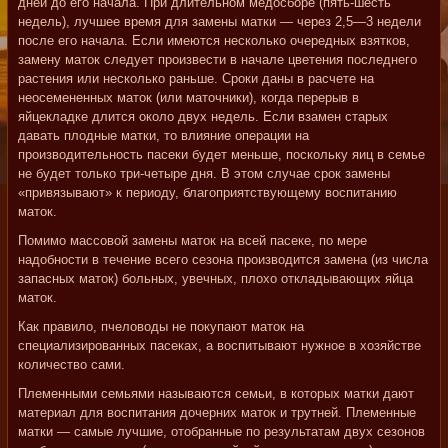
дней до его начала. При длительном медосборе (пять-шесть
недель), лучшее время для замены матки — через 2,5—3 недели
после его начала. Если имеются несколько очередных взятков,
замену маток следует произвести в начале цветения последнего
растения или несколько раньше. Сроки даны в расчете на
неосемененных маток (или маточники), когда перерыв в
яйцекладке длится около двух недель. Если взамен старых
давать плодные матки, то влияние операции на
производительность пасеки будет меньше, поскольку яиц в семье
не будет только три-четыре дня. В этом случае срок замены
«привязывают» к периоду, благоприятствующему воспитанию
маток.
Помимо массовой замены маток на всей пасеке, по мере
надобности в течение всего сезона производится замена (из числа
запасных маток) больных, увечных, плохо откладывающих яйца
маток.
Как правило, пчеловоды не покупают маток на
специализированных пасеках, а воспитывают нужное в хозяйстве
количество сами.
Племенными семьями называются семьи, в которых матки дают
материал для воспитания дочерних маток и трутней. Племенные
матки — самые лучшие, отобранные по результатам двух сезонов