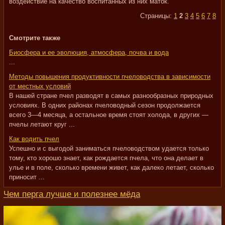
воздействие на качество воспитанных из них маток.
Страницы:
1
2
3
4
5
6
7
8
Смотрите также
Биосфера и ее эволюция, атмосфера, почва и вода
...
Методы повышения продуктивности пчеловодства в зависимости
от местных условий
В нашей стране пчел разводят в самых разнообразных природных
условиях. В одних районах пчеловодный сезон продолжается
всего 3—4 месяца, а остальное время стоят холода, в других —
пчелы летают круг ...
Как водить пчел
Успешно и с выгодой заниматься пчеловодством удается только
тому, кто хорошо знает, как рождается пчела, что она делает в
улье и в поле, сколько времени живет, как далеко летает, сколько
приносит ...
Чем перга лучше и полезнее мёда