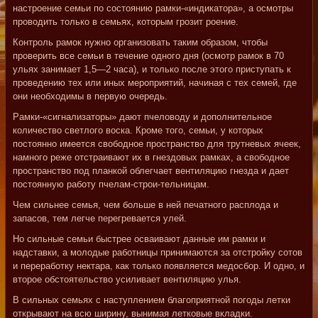
настроение семьи по состоянию рамки-«индикатора», а осмотры
проводить только в семьях, которым грозит роение.
Контроль рамок нужно организовать таким образом, чтобы
проверить все семьи в течение одного дня (осмотр рамок в 70
ульях занимает 1,5—2 часа), и только после этого приступать к
проведению тех или иных мероприятий, начиная с тех семей, где
они необходимы в первую очередь.
Рамки-«сигнализаторы» дают пчеловоду и дополнительное
количество светлого воска. Кроме того, семьи, у которых
постоянно имеется свободное пространство для трутневых ячеек,
намного реже отстраивают их в гнездовых рамках, а свободное
пространство под планкой облегчает вентиляцию гнезда и дает
постоянную работу пчелам-строи-тельницам.
Чем сильнее семья, чем больше в ней печатного расплода и
запасов, тем легче перегревается улей.
Но сильные семьи быстрее осваивают данные им рамки и
надставки, а молодые работницы принимаются за отстройку сотов
и переработку нектара, как только появляется медосбор. И одно, и
второе обстоятельство усиливает вентиляцию улья.
В сильных семьях с наступлением благоприятной погоды летки
открывают на всю ширину, вынимая летковые вкладки.