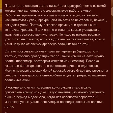
Пчелы легче справляются с низкой температурой, чем с высокой,
которая иногда полностью дезорганизует работу в улье.
Работницы принимаются носить и испарять воду, интенсивно
«вентилируют» улей, прекращают вылеты за нектаром и, наконец,
покидают улей. Поэтому в жаркое время ульи должны быть
теплоизолированы. Если они не в тени, на крыши укладывают
маты или свежеско-шенную траву. Не надо вынимать верхних
утеплительных матов; если же для них не хватает места, крышу
улья накрывают сверху древесно-волокнистой плитой.
Сильно прогреваются ульи, крытые черным рубероидом или
жестью, хорошо проводящей тепло. Такие крыши на лето нужно
белить (например, раствором извести или цемента). Побелка
известью более дешевая, но ее хватает лишь на один сезон.
Можно покрасить крыши белой краской, этого будет достаточно на
5—6 лет, а поверхность снежно-белого цвета прекрасно отражает
солнечные лучи.
В жаркие дни, если позволяет конструкция улья, можно
приоткрыть крышу или дно. Такую вентиляцию можно применять
лишь в период медосбора, когда нет опасности воровства. В
многокорпусных ульях вентиляцию проводят, открывая верхние
летки.