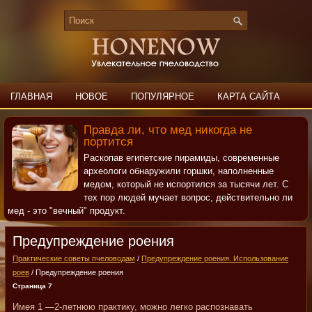
ГЛАВНАЯ
НОВОЕ
ПОПУЛЯРНОЕ
КАРТА САЙТА
ПОИСК
КОНТАКТЫ
Правда ли, что мед никогда не
портится
Раскопав египетские пирамиды, современные
археологи обнаружили горшки, наполненные
медом, который не испортился за тысячи лет. С
тех пор людей мучает вопрос, действительно ли
мед - это "вечный" продукт.
Предупреждение роения
Практические советы пчеловодам
/
Предупреждение роения. Использование
роев
/ Предупреждение роения
Страница 7
Имея 1 —2-летнюю практику, можно легко распознавать