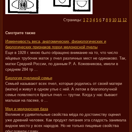
Страницы:
1
2
3
4
5
6
7
8
9
10
11
12
Смотрите также
Изменчивость веса, анатомических, физиологических и
биологических признаков пород медоносной пчелы
Еще в 1928 г. мною было обращено внимание на то, что число
яйцевых трубочек маток у пчел различных мест не одинаково. Так,
матки Средней России, по данным Р. А. Кожевникова, имели в
среднем 284 тр ...
Биология пчелиной семьи
Семьей называют всех пчел, которые родились от своей матери
(матки) и живут в одном улье с ней. А летом в благополучной
семье появляются братья пчел — трутни. Когда у нас бывают
малыши на пасеке, о ...
Мед и медоносная база
Великие и удивительные свойства мёда по достоинству оценил
уже древний человек. Как продукт питания эта сладость занимала
видное место у всех народов. Но не только пищевые свойства
обусловили славу ...