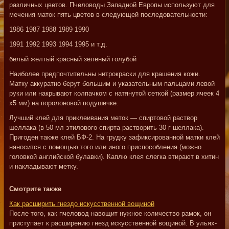
различных цветов. Пчеловоды Западной Европы используют для
мечения маток пять цветов в следующей последовательности:
1986 1987 1988 1989 1990
1991 1992 1993 1994 1995 и т.д.
белый желтый красный зеленый голубой
Наиболее предпочтительны нитрокраски для крашения кожи.
Матку аккуратно берут большим и указательным пальцами левой
руки или накрывают колпачком с натянутой сеткой (размер ячеек 4
х5 мм) на поролоновой подушечке.
Лучший клей для приклеивания меток — спиртовой раствор
шеллака (в 50 мл этилового спирта растворить 30 г шеллака).
Пригоден также клей БФ-2. На грудку зафиксированной матки клей
наносится с помощью того или иного приспособления (можно
головкой английской булавки). Каплю клея слегка втирают в хитин
и накладывают метку.
Смотрите также
Как расширить гнездо искусственной вощиной
После того, как пчеловод навощит нужное количество рамок, он
приступает к расширению гнезд искусственной вощиной. В ульях-