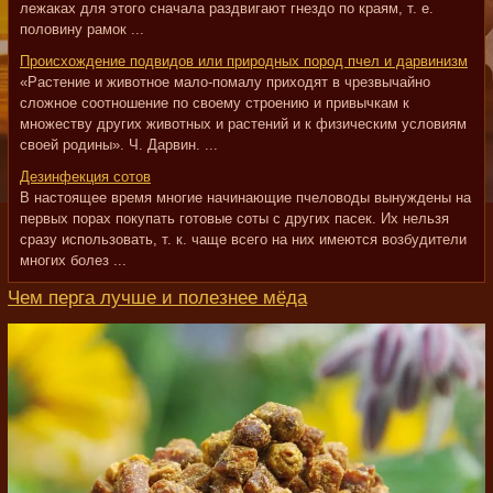
лежаках для этого сначала раздвигают гнездо по краям, т. е.
половину рамок ...
Происхождение подвидов или природных пород пчел и дарвинизм
«Растение и животное мало-помалу приходят в чрезвычайно
сложное соотношение по своему строению и привычкам к
множеству других животных и растений и к физическим условиям
своей родины». Ч. Дарвин. ...
Дезинфекция сотов
В настоящее время многие начинающие пчеловоды вынуждены на
первых порах покупать готовые соты с других пасек. Их нельзя
сразу использовать, т. к. чаще всего на них имеются возбудители
многих болез ...
Чем перга лучше и полезнее мёда