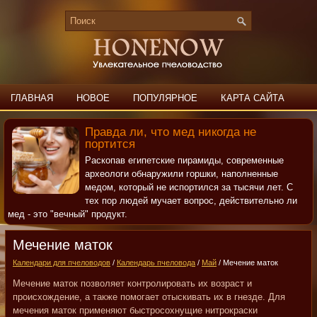
ГЛАВНАЯ
НОВОЕ
ПОПУЛЯРНОЕ
КАРТА САЙТА
ПОИСК
КОНТАКТЫ
Правда ли, что мед никогда не
портится
Раскопав египетские пирамиды, современные
археологи обнаружили горшки, наполненные
медом, который не испортился за тысячи лет. С
тех пор людей мучает вопрос, действительно ли
мед - это "вечный" продукт.
Мечение маток
Календари для пчеловодов
/
Календарь пчеловода
/
Май
/ Мечение маток
Мечение маток позволяет контролировать их возраст и
происхождение, а также помогает отыскивать их в гнезде. Для
мечения маток применяют быстросохнущие нитрокраски