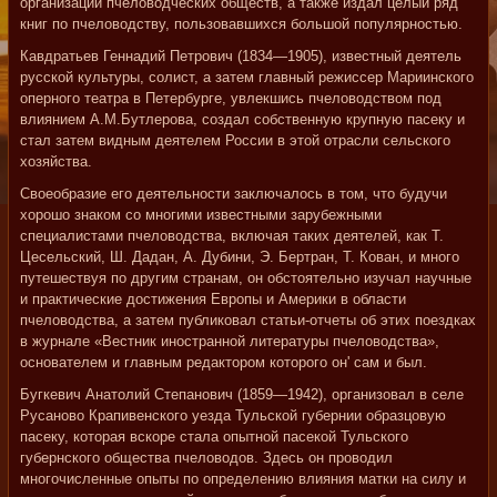
организации пчеловодческих обществ, а также издал целый ряд
книг по пчеловодству, пользовавшихся большой популярностью.
Кавдратьев Геннадий Петрович (1834—1905), известный деятель
русской культуры, солист, а затем главный режиссер Мариинского
оперного театра в Петербурге, увлекшись пчеловодством под
влиянием А.М.Бутлерова, создал собственную крупную пасеку и
стал затем видным деятелем России в этой отрасли сельского
хозяйства.
Своеобразие его деятельности заключалось в том, что будучи
хорошо знаком со многими известными зарубежными
специалистами пчеловодства, включая таких деятелей, как Т.
Цесельский, Ш. Дадан, А. Дубини, Э. Бертран, Т. Кован, и много
путешествуя по другим странам, он обстоятельно изучал научные
и практические достижения Европы и Америки в области
пчеловодства, а затем публиковал статьи-отчеты об этих поездках
в журнале «Вестник иностранной литературы пчеловодства»,
основателем и главным редактором которого он' сам и был.
Бугкевич Анатолий Степанович (1859—1942), организовал в селе
Русаново Крапивенского уезда Тульской губернии образцовую
пасеку, которая вскоре стала опытной пасекой Тульского
губернского общества пчеловодов. Здесь он проводил
многочисленные опыты по определению влияния матки на силу и