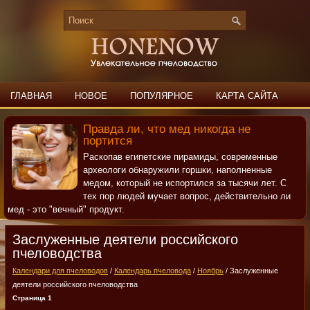
ГЛАВНАЯ
НОВОЕ
ПОПУЛЯРНОЕ
КАРТА САЙТА
ПОИСК
КОНТАКТЫ
Правда ли, что мед никогда не
портится
Раскопав египетские пирамиды, современные
археологи обнаружили горшки, наполненные
медом, который не испортился за тысячи лет. С
тех пор людей мучает вопрос, действительно ли
мед - это "вечный" продукт.
Заслуженные деятели российского
пчеловодства
Календари для пчеловодов
/
Календарь пчеловода
/
Ноябрь
/ Заслуженные
деятели российского пчеловодства
Страница 1