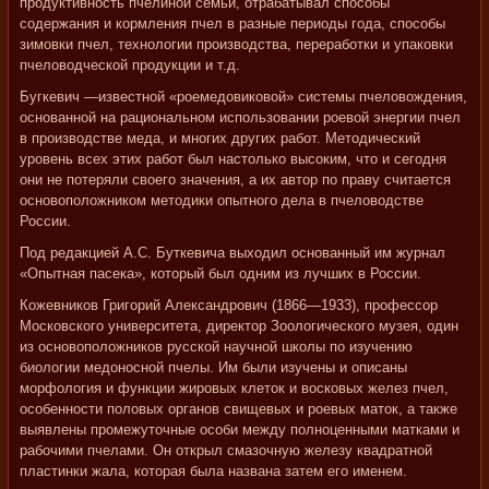
продуктивность пчелиной семьи, отрабатывал способы
содержания и кормления пчел в разные периоды года, способы
зимовки пчел, технологии производства, переработки и упаковки
пчеловодческой продукции и т.д.
Бугкевич —известной «роемедовиковой» системы пчеловождения,
основанной на рациональном использовании роевой энергии пчел
в производстве меда, и многих других работ. Методический
уровень всех этих работ был настолько высоким, что и сегодня
они не потеряли своего значения, а их автор по праву считается
основоположником методики опытного дела в пчеловодстве
России.
Под редакцией А.С. Буткевича выходил основанный им журнал
«Опытная пасека», который был одним из лучших в России.
Кожевников Григорий Александрович (1866—1933), профессор
Московского университета, директор Зоологического музея, один
из основоположников русской научной школы по изучению
биологии медоносной пчелы. Им были изучены и описаны
морфология и функции жировых клеток и восковых желез пчел,
особенности половых органов свищевых и роевых маток, а также
выявлены промежуточные особи между полноценными матками и
рабочими пчелами. Он открыл смазочную железу квадратной
пластинки жала, которая была названа затем его именем.