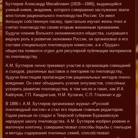
Бутлеров Александр Михайлович (1828—1886), выдающийся
ученый-химик, академик, которого совершенно заслуженно звали
апостолом рационального пчеловодства России. Он имел
большую собственную пасеку, пристально изучал жизнь пчел и
считал пчеловодство своим вторым жизненным призванием.
Будучи членом Вольного экономического общества, сыгравшего
видную роль в развитии экономики России, он организовал в его
составе специальную пчеловодную комиссию, а в «Трудах»
общества появился отдел для регулярной публикации материалов
по пчеловодству.
А.М. Бутлеров лично принимал участие в организации совещаний
и съездов, различных выставок и лекториев по пчеловодству,
будучи блестящим пропагандистом рациональных методов пчело-
вождения. Он смог объединить усилия энтузиастов, способных
ускорить развитие пчеловодства, в том числе и таких, как И А
Каблуков, Г.П. Кандратъев, Н.М. Кулагин, С.П. Глазенап и др.
В 1886 г. А.М. Бутлеров организовал журнал «Русский
пчеловодный листок» и стал его первым главным редактором.
Годом раньше он создал в Тверской губернии Бурашевскую
народную школу пчеловодства. А.М. Бутлеров изобрел роевню и
маточную клеточку, совершенствовал способы борьбы с гнильцом
и методы содержания пчелиных семей, способствовал