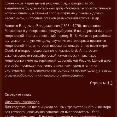
Кожевников издал целый ряд книг, среди которых особо
выделяется фундаментальный труд «Материалы по естественной
истории пчелы», а также «О полиморфизме у пчелы и других
насекомых», «Строение органов размножения трутня» и др.
Алпатов Владимир Владимирович (1898—1979), профессор
Московского университета, ведущий ученый по вопросам биологии
медоносной пчелы в совете кий период. В. В. Алпатов разработал
фундаментальную методику изучения экстерьерных признаков
медоносной пчелы, которая широко используется во всем мире.
Особый интерес представляют открытые В.В. Алпатовым
закономерности географической изменчивости признаков
медоносных пчел на территории Европейской России. Целый цикл
его работ посвящен изучению различных пород пчел и их
систематики, что позволило ему одному из первых сделать вывод
о целесообразности их породного районирования.
Страницы:
1
2
Смотрите также
Инвентарь пчеловода
Для содержания пчел и ухода за ними требуется много инвентаря,
без которого невозможно заниматься пчеловодством. Улей —
основной инвентарь. В настоящее время пчел повсеместно