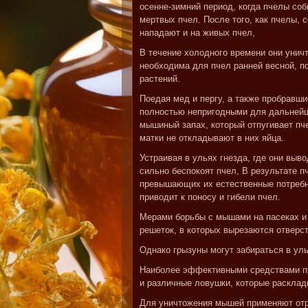
осенне-зимний период, когда пчелы соб
мертвых пчел. После того, как пчелы,
нападают и на живых пчел,
В течение холодного времени они унич
необходима для пчел ранней весной, п
растений.
Поедая мед и пергу, а также пробравш
полностью непригодными для дальнейш
мышиный запах, который отпугивает пче
матки не откладывают в них яйца.
Устраивая в ульях гнезда, где они вы
сильно беспокоят пчел, В результате п
превышающих их естественные потребн
приводит к поносу и гибели пчел.
Мерами борьбы с мышами на пасеках и 
решеток, в которых вырезаются отверс
Однако грызуны могут забираться в ул
Наиболее эффективными средствами п
и различные ловушки, которые расклады
Для уничтожения мышей применяют отра