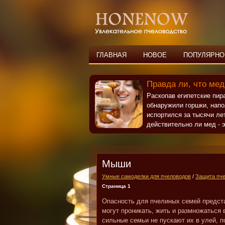
ГЛАВНАЯ
НОВОЕ
ПОПУЛЯРНО
Правда ли, что мед
Раскопав египетские пи
обнаружили горшки, нап
испортился за тысячи ле
действительно ли мед - э
Мыши
Умные самоделки для пчеловодов
/
Защита пче
Страница 1
Опасность для пчелиных семей предста
могут проникать, жить и размножаться 
сильные семьи не пускают их в улей, п