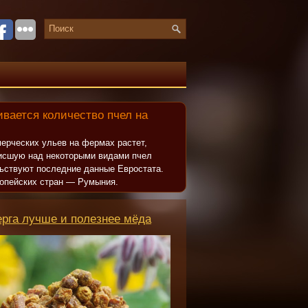
вается количество пчел на
ерческих ульев на фермах растет,
исшую над некоторыми видами пчел
льствуют последние данные Евростата.
опейских стран — Румыния.
ерга лучше и полезнее мёда