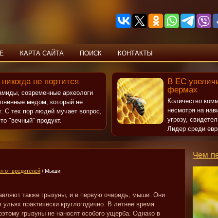
Е
КАРТА САЙТА
ПОИСК
КОНТАКТЫ
 никогда не портится
В ЕС увеличи
фермах
рамиды, современные археологи
Количество комм
олненные медом, который не
несмотря на нав
т. С тех пор людей мучает вопрос,
угрозу, свидете
то "вечный" продукт.
Лидер среди евр
Чем п
л от вредителей
/ Мыши
вляют также грызуны, и в первую очередь, мыши. Они
в ульях практически круглогодично. В летнее время
оэтому грызуны не наносят особого ущерба. Однако в