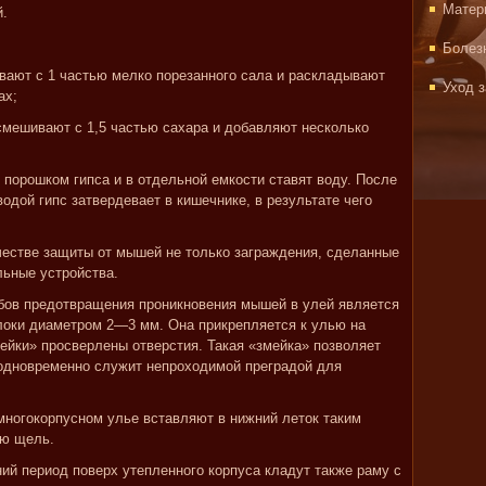
Матер
й.
Болез
вают с 1 частью мелко порезанного сала и раскладывают
Уход 
ах;
смешивают с 1,5 частью сахара и добавляют несколько
порошком гипса и в отдельной емкости ставят воду. После
водой гипс затвердевает в кишечнике, в результате чего
честве защиты от мышей не только заграждения, сделанные
ьные устройства.
бов предотвращения проникновения мышей в улей является
локи диаметром 2—3 мм. Она прикрепляется к улью на
мейки» просверлены отверстия. Такая «змейка» позволяет
 одновременно служит непроходимой преградой для
 многокорпусном улье вставляют в нижний леток таким
сю щель.
ий период поверх утепленного корпуса кладут также раму с