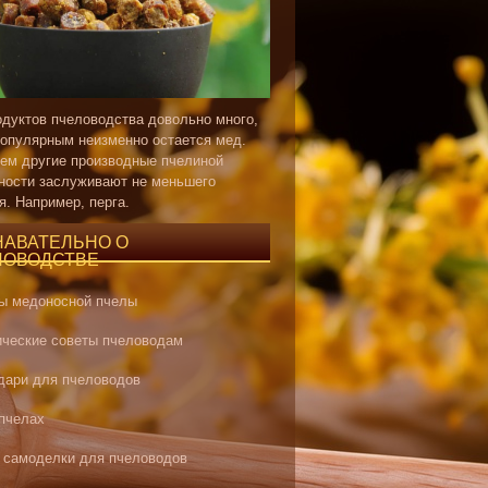
одуктов пчеловодства довольно много,
опулярным неизменно остается мед.
ем другие производные пчелиной
ности заслуживают не меньшего
я. Например, перга.
НАВАТЕЛЬНО О
ЛОВОДСТВЕ
ы медоносной пчелы
ические советы пчеловодам
дари для пчеловодов
 пчелах
 самоделки для пчеловодов