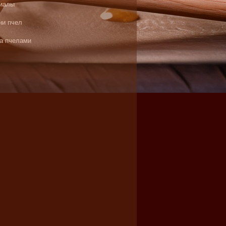
иалы
ни пчел
за пчелами