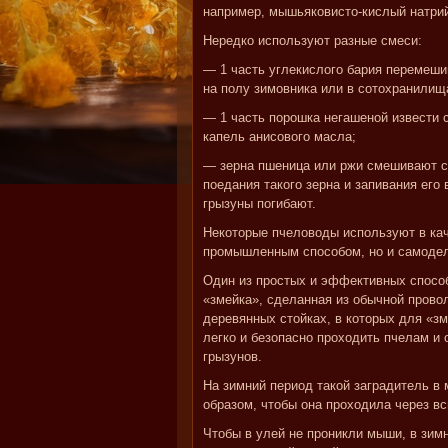
например, мышьяковисто-кислый натри
Нередко используют разные смеси:
— 1 часть углекислого бария перемеши
на полу зимовника или в сотохранилищ
— 1 часть порошка негашеной извести 
капель анисового масла;
— зерна пшеница или ржи смешивают с 
поедания такого зерна и запивания его 
грызуны погибают.
Некоторые пчеловоды используют в ка
промышленным способом, но и самодел
Один из простых и эффективных спосо
«змейка», сделанная из обычной прово
деревянных стойках, в которых для «з
легко и безопасно проходить пчелам и
грызунов.
На зимний период такой заградитель в
образом, чтобы она проходила через в
Чтобы в улей не проникли мыши, в зимн