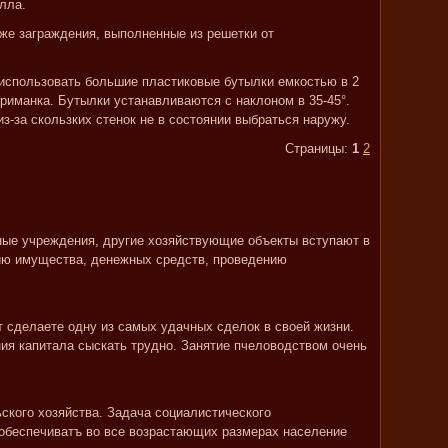
лла.
е заграждения, выполненные из решетки от
использовать большие пластиковые бутылки емкостью в 2
риманка. Бутылки устанавливаются с наклоном в 35-45°.
з-за скользких стенок не в состоянии выбраться наружу.
Страницы:
1
2
ные учреждения, другие хозяйствующие объекты вступают в
ию имущества, денежных средств, проведению
т сделаете одну из самых удачных сделок в своей жизни.
ия капитала сыскать трудно. Занятие пчеловодством очень
ского хозяйства. Задача социалистического
обеспечиватъ во все возрастающих размерах население