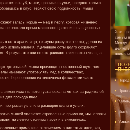
ираются в клуб, мыши, проникая в ульи, поедают только
 собравшись в клуб, теряют свою подвижность, мыши
тожают запасы корма — мед и пергу, которая жизненно
ока не настало время массового цветения пыльценосных
Хотя пр
самым п
ись в сото-хранилища, грызуны разрушают соты, делая их
Между т
его использования. Уцелевшие соты долго сохраняют
деятель
л. В результате они не отстраивают такие соты пчелы, а
внимани
ПОЗ
водят детенышей, мыши производят постоянный шум, чем
ПЧЕ
челы начинают употреблять мед в количествах,
ости. Переполнение их кишечника фекалиями часто
Пород
Практ
в зимовниках является установка на летках заградителей-
тия для прохода пчел.
Кален
ьи, прогрызая углы или расширяя щели в ульях.
Все о
ротив мышей являются отравленные приманки, мышеловки
вают на летних стоянках пасек и в зимовниках.
Умные
вленные приманки с включением в них таких ядов, как,