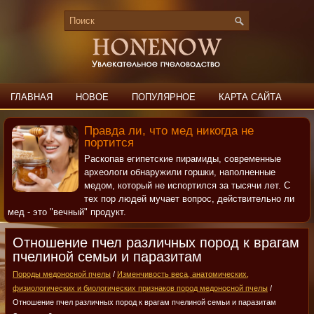
ГЛАВНАЯ
НОВОЕ
ПОПУЛЯРНОЕ
КАРТА САЙТА
ПОИСК
КОНТАКТЫ
Правда ли, что мед никогда не
портится
Раскопав египетские пирамиды, современные
археологи обнаружили горшки, наполненные
медом, который не испортился за тысячи лет. С
тех пор людей мучает вопрос, действительно ли
мед - это "вечный" продукт.
Отношение пчел различных пород к врагам
пчелиной семьи и паразитам
Породы медоносной пчелы
/
Изменчивость веса, анатомических,
физиологических и биологических признаков пород медоносной пчелы
/
Отношение пчел различных пород к врагам пчелиной семьи и паразитам