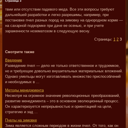
Страница 3
твии или отсутствии падевого меда. Все эти вопросы требуют
дальнейшей разработки и легко разрешимы, например, при
постановке пчел разных пород на зимовку на однородном корме —
на сахарной подкормке при даче ее осенью, и при учете
зараженности нозематозом в следующую весну.
Страницы:
1
2
3
Смотрите также
Введение
Разведение пчел — дело не только ответственное и трудоемкое,
но и требующее довольно внушительных материальных вложений.
Однако умельцы могут изготавливать множество приспособлений
и необходимых в ...
Методы менеджмента
Несмотря на огромное значение революционных преобразований,
развитие менеджмента – это в основном эволюционный процесс.
Он характеризуется непрерывностью и ориентацией на цели,
стратегию и зад ...
Пчелы на зимовке
Зима является сложным периодом в жизни пчел. От того, как он