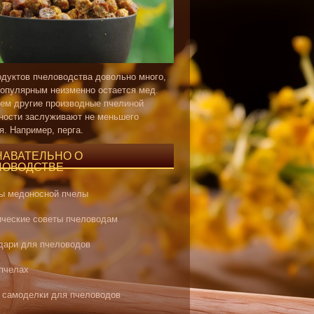
одуктов пчеловодства довольно много,
опулярным неизменно остается мед.
ем другие производные пчелиной
ности заслуживают не меньшего
я. Например, перга.
НАВАТЕЛЬНО О
ЛОВОДСТВЕ
ы медоносной пчелы
ические советы пчеловодам
дари для пчеловодов
 пчелах
 самоделки для пчеловодов