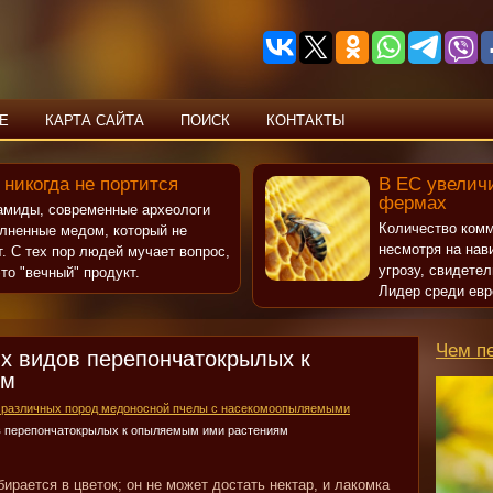
Е
КАРТА САЙТА
ПОИСК
КОНТАКТЫ
 никогда не портится
В ЕС увеличи
фермах
рамиды, современные археологи
Количество комм
олненные медом, который не
несмотря на нав
т. С тех пор людей мучает вопрос,
угрозу, свидете
то "вечный" продукт.
Лидер среди евр
Чем п
х видов перепончатокрылых к
ям
различных пород медоносной пчелы с насекомоопыляемыми
в перепончатокрылых к опыляемым ими растениям
ирается в цветок; он не может достать нектар, и лакомка