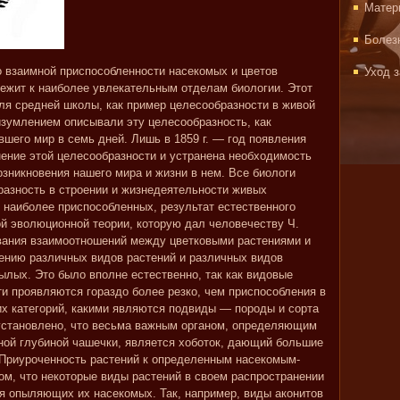
Матер
Болез
о взаимной приспособленности насекомых и цветов
Уход 
ежит к наиболее увлекательным отделам биологии. Этот
ля средней школы, как пример целесообразности в живой
изумлением описывали эту целесообразность, как
вшего мир в семь дней. Лишь в 1859 г. — год появления
нение этой целесообразности и устранена необходимость
зникновения нашего мира и жизни в нем. Все биологи
разность в строении и жизнедеятельности живых
 наиболее приспособленных, результат естественного
ой эволюционной теории, которую дал человечеству Ч.
вания взаимоотношений между цветковыми растениями и
ению различных видов растений и различных видов
ылых. Это было вполне естественно, так как видовые
и проявляются гораздо более резко, чем приспособления в
х категорий, какими являются подвиды — породы и сорта
 установлено, что весьма важным органом, определяющим
чной глубиной чашечки, является хоботок, дающий большие
 Приуроченность растений к определенным насекомым-
ом, что некоторые виды растений в своем распространении
я опыляющих их насекомых. Так, например, виды аконитов