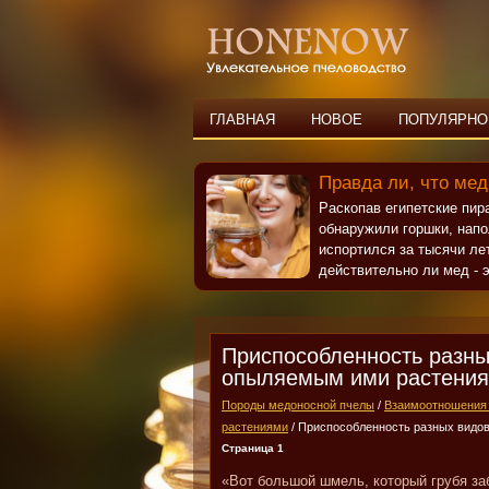
ГЛАВНАЯ
НОВОЕ
ПОПУЛЯРНО
Правда ли, что мед
Раскопав египетские пи
обнаружили горшки, нап
испортился за тысячи ле
действительно ли мед - э
Приспособленность разны
опыляемым ими растени
Породы медоносной пчелы
/
Взаимоотношения 
растениями
/ Приспособленность разных видо
Страница 1
«Вот большой шмель, который грубя заб