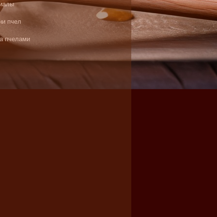
иалы
ни пчел
за пчелами