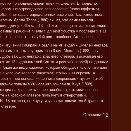
де нет их природных опылителей — шмелей. В пределах
 формы внутривидового разнообразия (полиморфизма)
бычи нектара с определенных растений. Так, известный
комым Далла Торре (1886) пишет, что самки шмеля
еющие длину хоботка в 18—21 мм, посещают исключительно
к самцы и рабочие пчелы с длиной хоботка у последних в 11
 окрашенных в голубой цвет, особенно Ac. napellus.
при изучении собирания различными видами шмелей нектара
орого имеет в длину примерно 9 мм. Мюллер (1883, англ.
, добывающих нектар с красного клевера, высасывая его
а этих 12 видов шмелей (маток и рабочих особей) по данным
мм. Такие же виды шмелей, которые обладают исключительно
 на красном клевере работают необычным образом, а
верстия при основании венчика «воровским» путем. Такой
никакой пользы в смысле его опыления. Кнут (1898),
ающих на красном клевере, сообщает, что медоносная
те на красном клевере пользуется отверстиями,
з 13 авторов, по Кнуту, изучавших опылителей красного
 клевере.
Страницы:
1
2