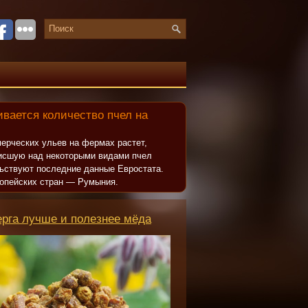
вается количество пчел на
ерческих ульев на фермах растет,
исшую над некоторыми видами пчел
льствуют последние данные Евростата.
опейских стран — Румыния.
ерга лучше и полезнее мёда