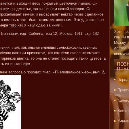
зывается и выходит весь покрытый цветочной пылью. Он
нашем предместье, загрязненном сажей заводов. Он
 прокалывает венчик и высасывает нектар через сделанное
 что шмель может быть таким смышленым. Это удивительно.
мере того как я наблюдаю за ними».
Хотя пр
оннара», изд. Саблина, том 12, Москва, 1911, стр. 182—
самым п
Между т
ачении пчел, как опылительницы сельскохозяйственных
деятель
обенно важным признаком, так как если пчела не сможет
внимани
тарников цветка, то она не станет посещать таких цветов, а
ать их опылению».
ПОЗ
ПЧЕ
ние вопроса о породах пчел. «Пчелопольное х-во», вып. 2,
Пород
Практ
Кален
Все о
Умные