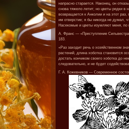
напрасно старается. Наконец, он отка
снова тяжело летит; но цветы редки в 
возвращается к Анколии и на этот раз,
им отверстие; я бы никогда не думал,
Насекомые и цветы изумляют меня, по 
А. Франс — «Преступление Сильвестра Б
183.
«Раз заходит речь о хозяйственном зн
растений, длина хоботка становится ос
достать кончиком своего хоботка до нек
следовательно, и не будет содействов
Г. А. Кожевников — Современное состоя