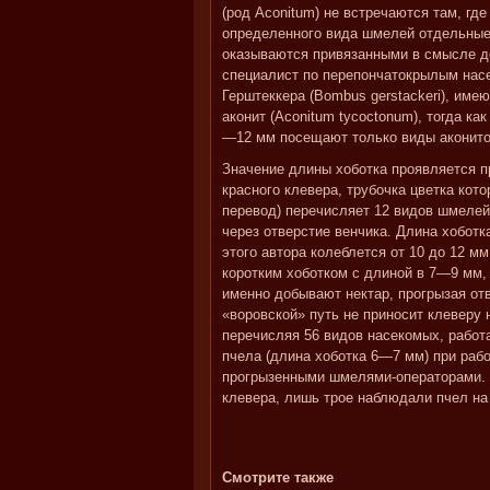
(род Aconitum) не встречаются там, г
определенного вида шмелей отдельные
оказываются привязанными в смысле до
специалист по перепончатокрылым насе
Герштеккера (Bombus gerstackeri), им
аконит (Aconitum tycoctonum), тогда ка
—12 мм посещают только виды аконитов,
Значение длины хоботка проявляется 
красного клевера, трубочка цветка кот
перевод) перечисляет 12 видов шмелей
через отверстие венчика. Длина хоботк
этого автора колеблется от 10 до 12 
коротким хоботком с длиной в 7—9 мм,
именно добывают нектар, прогрызая от
«воровской» путь не приносит клеверу 
перечисляя 56 видов насекомых, работ
пчела (длина хоботка 6—7 мм) при рабо
прогрызенными шмелями-операторами. И
клевера, лишь трое наблюдали пчел на
Смотрите также