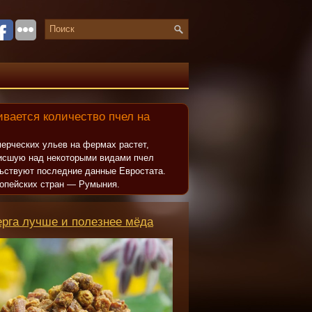
вается количество пчел на
ерческих ульев на фермах растет,
исшую над некоторыми видами пчел
льствуют последние данные Евростата.
опейских стран — Румыния.
ерга лучше и полезнее мёда