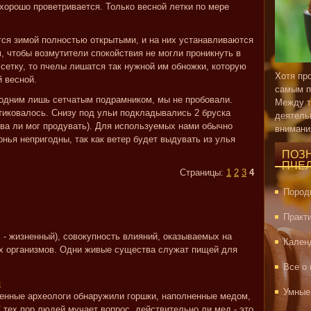
 хорошо проветривается. Только весной летки по мере
ся зимой полностью открытыми, и на них устанавливаются
, чтобы возмутители спокойствия не могли проникнуть в
сетку, то пчелы лишатся так нужной им обножки, которую
Хотя пр
й весной.
самым п
с одним лишь сетчатым подрамником, мы не пробовали.
Между т
ктиковалось. Снизу под ульи подкладывались 2 бруска
деятель
два ли мог продувать). Для используемых нами обычно
внимани
нья непригодны, так как ветер будет выдувать из улья
ПОЗ
ПЧЕ
Страницы:
1
2
3
4
Пород
Практ
os - жизненный), совокупность влияний, оказываемых на
Кален
х организмов. Одни живые существа служат пищей для
Все о
я
Умные
менные археологи обнаружили горшки, наполненные медом,
С тех пор людей мучает вопрос, действительно ли мед - это