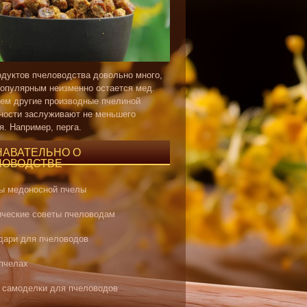
одуктов пчеловодства довольно много,
опулярным неизменно остается мед.
ем другие производные пчелиной
ности заслуживают не меньшего
я. Например, перга.
НАВАТЕЛЬНО О
ЛОВОДСТВЕ
ы медоносной пчелы
ические советы пчеловодам
дари для пчеловодов
 пчелах
 самоделки для пчеловодов