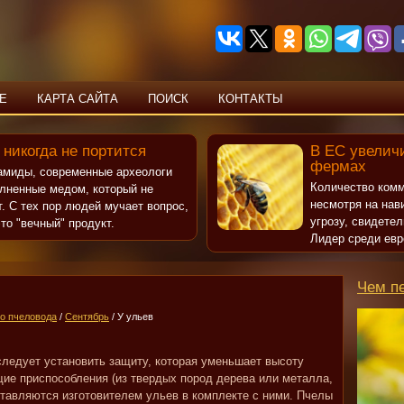
Е
КАРТА САЙТА
ПОИСК
КОНТАКТЫ
 никогда не портится
В ЕС увеличи
фермах
рамиды, современные археологи
Количество комм
олненные медом, который не
несмотря на нав
т. С тех пор людей мучает вопрос,
угрозу, свидете
то "вечный" продукт.
Лидер среди евр
Чем п
о пчеловода
/
Сентябрь
/ У ульев
следует установить защиту, которая уменьшает высоту
ие приспособления (из твердых пород дерева или металла,
ставляются изготовителем ульев в комплекте с ними. Пчелы