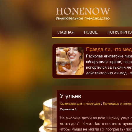
ГЛАВНАЯ
НОВОЕ
ПОПУЛЯРНО
Правда ли, что мед
Раскопав египетские пи
обнаружили горшки, нап
испортился за тысячи ле
действительно ли мед - э
У ульев
Календари для пчеловодов
/
Календарь опытног
Страница 4
На высокие летки во всю ширину улья 
летка до 7—8 мм. Часто соответствующ
чтобы мыши не могли их прогрызть) по