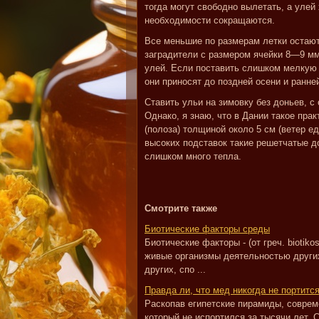
тогда могут свободно вылетать, а улей
необходимости сокращаются.
Все меньшие по размерам летки остают
заградители с размером ячейки 8—9 мм
улей. Если поставить слишком мелкую 
они приносят до поздней осени и ранне
Ставить ульи на зимовку без доньев, 
Однако, я знаю, что в Дании такое пра
(полоза) толщиной около 5 см (ветер е
высоких подставок такие решетчатые до
слишком много тепла.
Смотрите также
Биотические факторы среды
Биотические факторы - (от греч. biotik
живые организмы деятельностью други
других, спо ...
Правда ли, что мед никогда не портитс
Раскопав египетские пирамиды, совре
который не испортился за тысячи лет. 