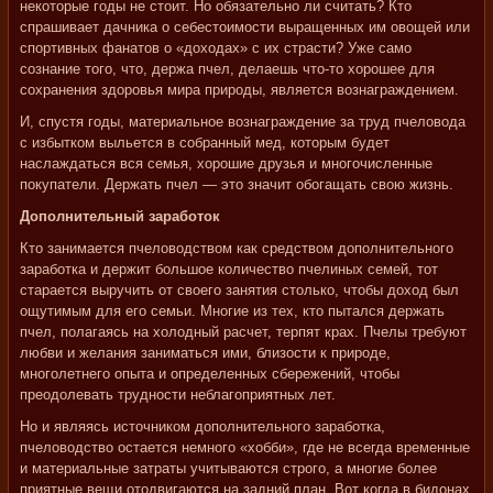
некоторые годы не стоит. Но обязательно ли считать? Кто
спрашивает дачника о себестоимости выращенных им овощей или
спортивных фанатов о «доходах» с их страсти? Уже само
сознание того, что, держа пчел, делаешь что-то хорошее для
сохранения здоровья мира природы, является вознаграждением.
И, спустя годы, материальное вознаграждение за труд пчеловода
с избытком выльется в собранный мед, которым будет
наслаждаться вся семья, хорошие друзья и многочисленные
покупатели. Держать пчел — это значит обогащать свою жизнь.
Дополнительный заработок
Кто занимается пчеловодством как средством дополнительного
заработка и держит большое количество пчелиных семей, тот
старается выручить от своего занятия столько, чтобы доход был
ощутимым для его семьи. Многие из тех, кто пытался держать
пчел, полагаясь на холодный расчет, терпят крах. Пчелы требуют
любви и желания заниматься ими, близости к природе,
многолетнего опыта и определенных сбережений, чтобы
преодолевать трудности неблагоприятных лет.
Но и являясь источником дополнительного заработка,
пчеловодство остается немного «хобби», где не всегда временные
и материальные затраты учитываются строго, а многие более
приятные вещи отодвигаются на задний план. Вот когда в бидонах