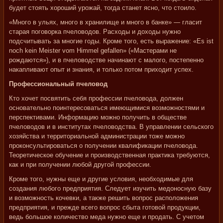
будет стоять хороший урожай, тогда станет ясно, что стоило.
«Много в ульях, много в хранилище и много в банке» — гласит
старая поговорка пчеловодов. Расходы и доходы нужно
подсчитывать за многие годы. Кроме того, есть выражение: «Es ist
noch kein Meister vom Himmel gefallen» («Мастерами не
рождаются»), и в пчеловодстве начинают с малого, постепенно
накапливают опыт и знания, и только потом приходит успех.
Профессиональный пчеловод
Кто хочет посвятить себя профессии пчеловода, должен
основательно поинтересоваться имеющимися возможностями и
перспективами. Информацию можно получить в обществе
пчеловодов и в институтах пчеловодства. В управлении сельского
хозяйства и территориальной администрации тоже можно
проконсультироваться о получении квалификации пчеловода.
Теоретическое обучение и производственная практика требуются,
как и при получении любой другой профессии.
Кроме того, нужны еще и другие условия, необходимые для
создания любого предприятия. Следует изучить медоносную базу
и возможность кочевки, а также решить вопрос расположения
предприятия, и прежде всего вопрос сбыта готовой продукции,
ведь большое количество меда нужно еще и продать. С учетом