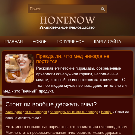
ГЛАВНАЯ
НОВОЕ
ПОПУЛЯРНОЕ
КАРТА САЙТА
ПОИСК
КОНТАКТЫ
Правда ли, что мед никогда не
портится
Раскопав египетские пирамиды, современные
археологи обнаружили горшки, наполненные
медом, который не испортился за тысячи лет. С
тех пор людей мучает вопрос, действительно ли
мед - это "вечный" продукт.
Стоит ли вообще держать пчел?
Календари для пчеловодов
/
Календарь опытного пчеловода
/
Ноябрь
/ Стоит ли
вообще держать пчел?
Есть много возможных вариантов, как заниматься пчеловодством.
Можно стать профессиональным пчеловодом, можно держать