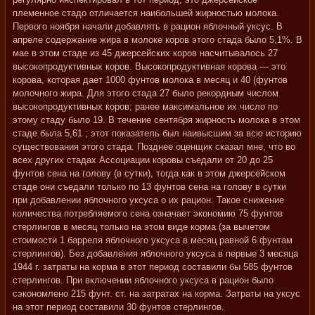
племенное стадо отличается наибольшей жирностью молока.
Первого ноября начали добавлять в рацион яблочный уксус. В
апреле содержание жира в молоке коров этого стада было 5,1%. В
мае в этом стаде из 45 джерсейских коров насчитывалось 27
высокопродуктивных коров. Высокопродуктивная корова — это
корова, которая дает 1000 фунтов молока в месяц и 40 (фунтов
молочного жира. Для этого стада 27 было рекордным числом
высокопродуктивных коров; ранее максимальное их число по
этому стаду было 19. В течение сентября жирность молока в этом
стаде была 5,61 ; этот показатель был наивысшим за всю историю
существования этого стада. Позднее оценщик сказал мне, что во
всех других стадах Ассоциации коровы съедали от 20 до 25
фунтов сена на голову (в сутки), тогда как в этом джерсейском
стаде они съедали только по 13 фунтов сена на голову в сутки
при добавлении яблочного уксуса о их рацион. Такое снижение
количества потребляемого сена означает экономию 75 фунтов
стерлингов в месяц только на этом виде корма (за вычетом
стоимости 1 барреля яблочного уксуса в месяц равной 6 фунтам
стерлингов). Без добавления яблочного уксуса в первые 3 месяца
1944 г. затраты на корма в этот период составили бы 585 фунтов
стерлингов. При включении яблочного уксуса в рацион было
сэкономлено 215 фунт. ст. на затратах на корма. Затраты на уксус
на этот период составили 30 фунтов стерлингов.