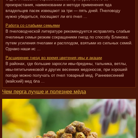
произрастания, наименовании и методе применения яда
владельцев пасек извещают за три — пять дней. Пчеловоду
нужно убедиться, посещают ли его пчел ...
Работа со слабыми семьями
В пчеловодческой литературе рекомендуется исправлять слабые
пчелиные семьи резким сокращением гнезд по способу Блинова:
путем усиления пчелами и расплодом, взятыми из сильных семей.
Однако наши ис ...
Расширение гнезд во время цветения ивы и акации
В районах, где большие заросли ивы-бредины, тальника, ветлы,
ивы-пятитычинковой и других весенних медоносов, при хорошей
погоде можно получать от пчел товарный мед. Ранневесенний
(майский) мед бла ...
Чем перга лучше и полезнее мёда