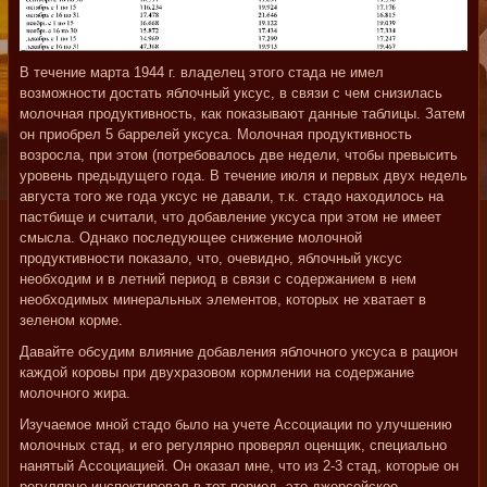
В течение марта 1944 г. владелец этого стада не имел
возможности достать яблочный уксус, в связи с чем снизилась
молочная продуктивность, как показывают данные таблицы. Затем
он приобрел 5 баррелей уксуса. Молочная продуктивность
возросла, при этом (потребовалось две недели, чтобы превысить
уровень предыдущего года. В течение июля и первых двух недель
августа того же года уксус не давали, т.к. стадо находилось на
пастбище и считали, что добавление уксуса при этом не имеет
смысла. Однако последующее снижение молочной
продуктивности показало, что, очевидно, яблочный уксус
необходим и в летний период в связи с содержанием в нем
необходимых минеральных элементов, которых не хватает в
зеленом корме.
Давайте обсудим влияние добавления яблочного уксуса в рацион
каждой коровы при двухразовом кормлении на содержание
молочного жира.
Изучаемое мной стадо было на учете Ассоциации по улучшению
молочных стад, и его регулярно проверял оценщик, специально
нанятый Ассоциацией. Он оказал мне, что из 2-3 стад, которые он
регулярно инспектировал в тот период, это джерсейское