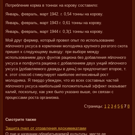
Потребление корма в тоннах на корову составило:
Январь, февраль, март 1942. г. 0,54 тонны на корову.
Январь, февраль, март 1943 г. 0,61 тонны на корову.
Январь, февраль, март 1944 г. 0,3(1 тонны на корову.
Мой друг фермер, который провел опыт по использованию
яблочного уксуса в кормлении молодняка крупного рогатого скота
пришел к следующему выводу: при выборе между
использованием двух фунтов рациона без добавления яблочного
уксуса и полфунта рациона с добавлением двух унций яблочного
уксуса (добавляемого дважды в день) он предпочитает второе, т.
к. этот способ стимулирует наиболее интенсивный рост
молодняка. Я твердо убежден, что из всех составных частей
яблочного уксуса наибольший положительный эффект оказывает
калий, поскольку, как уже было указано выше, он связан с
процессами роста организма.
Страницы:
1
2
3
4
5
6
7
8
Смотрите также
Защита пчел от отравления ядохимикатами
О дне и названии обрабатываемой культуры, месте ее