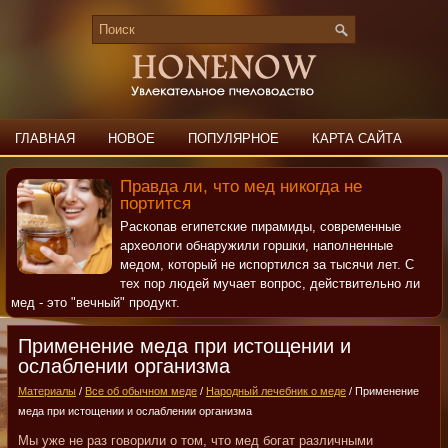
ГЛАВНАЯ
НОВОЕ
ПОПУЛЯРНОЕ
КАРТА САЙТА
ПОИСК
КОНТАКТЫ
Правда ли, что мед никогда не
портится
Раскопав египетские пирамиды, современные
археологи обнаружили горшки, наполненные
медом, который не испортился за тысячи лет. С
тех пор людей мучает вопрос, действительно ли
мед - это "вечный" продукт.
Применение меда при истощении и
ослаблении организма
Материалы
/
Все об обычном меде
/
Народный лечебник о меде
/ Применение
меда при истощении и ослаблении организма
Мы уже не раз говорили о том, что мед богат различными