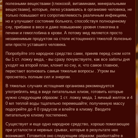
полезными веществами (глюкозой, витаминами, минеральными
веществами), которые, легко усваиваясь в организме человека, не
только повышают его сопротивляемость различным инфекциям,
но и улучшают состояние больного, способствуя полноценному
сну, прибавке в весе и даже повышению уровня гликогена в
печени и гемоглобина в крови. А потому мед является просто
незаменимым продуктом на столе истощенного тяжелой болезнью
или просто уставшего человека.
Попробуйте это народное средство сами, приняв перед сном хотя
бы 1 ст. ложку меда, - вы сразу почувствуете, как все заботы дня
уходят на второй план, клонит ко сну, и, что самое главное,
перестают волновать самые тяжелые вопросы . Утром вы
проснетесь полным сил и энергии.
В тяжелых случаях истощения организма рекомендуется
употреблять мед в виде питательных клизм, готовить которые
нужно следующим образом: 1 ст. ложку меда, 1 яичный желток и 4
0 мл теплой воды тщательно перемешайте; полученную массу
подогрейте до 4 0 градусов и влейте в клизму. Вводите
питательную клизму постепенно.
Существует и еще одно народное средство, хорошо помогающее
при усталости и нервных срывах, которые в результате нее
возникают. Готовится оно следующим образом: разболтайте в