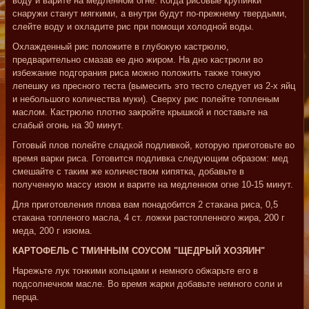
воду и варите на медленном огне. Когда рисовые крупинки
снаружи станут мягкими, а внутри будут по-прежнему твердыми,
слейте воду и охладите рис при помощи холодной воды.
Охлажденный рис положите в глубокую кастрюлю,
предварительно смазав ее дно жиром. На дно кастрюли во
избежание подгорания риса можно положить также тонкую
лепешку из пресного теста (вымесить это тесто следует из 2-х яйц
и небольшого количества муки). Сверху рис полейте топленым
маслом. Кастрюлю плотно закройте крышкой и поставьте на
слабый огонь на 30 минут.
Готовый плов полейте сладкой подливкой, которую приготовьте во
время варки риса. Готовится подливка следующим образом: мед
смешайте с таким же количеством кипятка, добавьте в
полученную массу изюм и варите на медленном огне 10-15 минут.
Для приготовления плова вам понадобится 2 стакана риса, 0,5
стакана топленого масла, 4 ст. ложки растопленного жира, 200 г
меда, 200 г изюма.
КАРТОФЕЛЬ С ТМИННЫМ СОУСОМ "ЩЕДРЫЙ ХОЗЯИН"
Нарежьте лук тонкими кольцами и немного обжарьте его в
подсолнечном масле. Во время жарки добавьте немного соли и
перца.