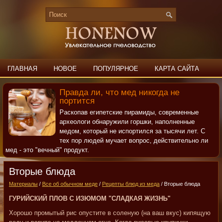
ГЛАВНАЯ
НОВОЕ
ПОПУЛЯРНОЕ
КАРТА САЙТА
ПОИСК
КОНТАКТЫ
Правда ли, что мед никогда не
портится
Раскопав египетские пирамиды, современные
археологи обнаружили горшки, наполненные
медом, который не испортился за тысячи лет. С
тех пор людей мучает вопрос, действительно ли
мед - это "вечный" продукт.
Вторые блюда
Материалы
/
Все об обычном меде
/
Рецепты блюд из меда
/ Вторые блюда
ГУРИЙСКИЙ ПЛОВ С ИЗЮМОМ "СЛАДКАЯ ЖИЗНЬ"
Хорошо промытый рис опустите в соленую (на ваш вкус) кипящую