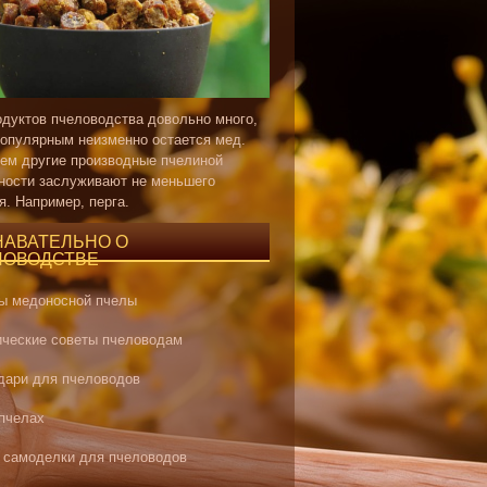
одуктов пчеловодства довольно много,
опулярным неизменно остается мед.
ем другие производные пчелиной
ности заслуживают не меньшего
я. Например, перга.
НАВАТЕЛЬНО О
ЛОВОДСТВЕ
ы медоносной пчелы
ические советы пчеловодам
дари для пчеловодов
 пчелах
 самоделки для пчеловодов