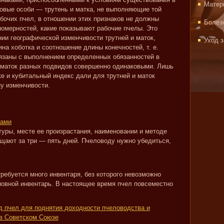
Матер
ловые особи — трутень и матка, не выполняющие той
абочих пчел, в отношении этих признаков не должны
Болез
номерностей, какие показывают рабочие пчелы. Это
ии географической изменчивости трутней и маток,
Уход 
на хоботка и соотношение длины конечностей, т. е.
вязаны с выполнением определенных обязанностей в
и маток разных подвидов совершенно одинаковыми. Лишь
е и кубитальный индекс дали для трутней и маток
у изменчивости.
тами
туры, месте ее произрастания, наименовании и методе
щают за три — пять дней. Пчеловоду нужно убедиться,
ребуется много инвентаря, без которого невозможно
овной инвентарь. В настоящее время пчел повсеместно
д пчел для поднятия доходности пчеловодства и
в Советском Союзе