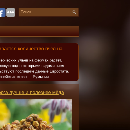
вается количество пчел на
ерческих ульев на фермах растет,
исшую над некоторыми видами пчел
льствуют последние данные Евростата.
опейских стран — Румыния.
ерга лучше и полезнее мёда