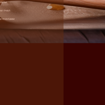
иалы
ни пчел
за пчелами