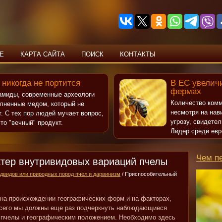
Е
КАРТА САЙТА
ПОИСК
КОНТАКТЫ
 никогда не портится
В ЕС увеличи
фермах
рамиды, современные археологи
Количество комм
олненные медом, который не
несмотря на нав
т. С тех пор людей мучает вопрос,
угрозу, свидете
то "вечный" продукт.
Лидер среди евр
Чем п
тер внутривидовых вариаций пчелы
двидов или природных пород пчел и дарвинизм
/ Приспособительный
 на происхождении географических форм и на факторах,
всего мы должны еще раз подчеркнуть наблюдающиеся
 пчелы и географическим положением. Необходимо здесь