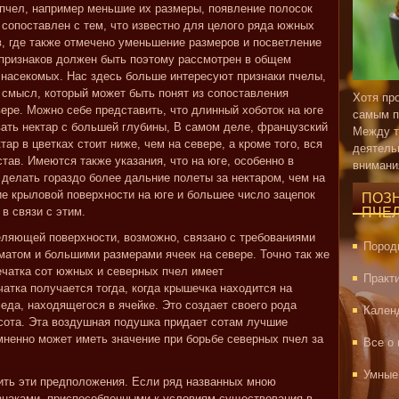
 пчел, например меньшие их размеры, появление полосок
 сопоставлен с тем, что известно для целого ряда южных
, где также отмечено уменьшение размеров и посветление
 признаков должен быть поэтому рассмотрен в общем
 насекомых. Нас здесь больше интересуют признаки пчелы,
смысл, который может быть понят из сопоставления
Хотя пр
ере. Можно себе представить, что длинный хоботок на юге
самым п
вать нектар с большей глубины, В самом деле, французский
Между т
ар в цветках стоит ниже, чем на севере, а кроме того, вся
деятель
тав. Имеются также указания, что на юге, особенно в
внимани
 делать гораздо более дальние полеты за нектаром, чем на
ие крыловой поверхности на юге и большее число зацепок
ПОЗ
в связи с этим.
ПЧЕ
еляющей поверхности, возможно, связано с требованиями
Пород
иматом и большими размерами ячеек на севере. Точно так же
ечатка сот южных и северных пчел имеет
Практ
атка получается тогда, когда крышечка находится на
еда, находящегося в ячейке. Это создает своего рода
Кален
сота. Эта воздушная подушка придает сотам лучшие
мненно может иметь значение при борьбе северных пчел за
Все о
Умные
ить эти предположения. Если ряд названных мною
знаками, приспособленными к условиям существования в