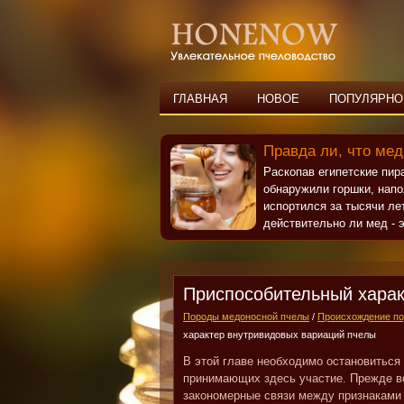
ГЛАВНАЯ
НОВОЕ
ПОПУЛЯРНО
Правда ли, что мед
Раскопав египетские пи
обнаружили горшки, нап
испортился за тысячи ле
действительно ли мед - э
Приспособительный харак
Породы медоносной пчелы
/
Происхождение по
характер внутривидовых вариаций пчелы
В этой главе необходимо остановиться
принимающих здесь участие. Прежде 
закономерные связи между признаками