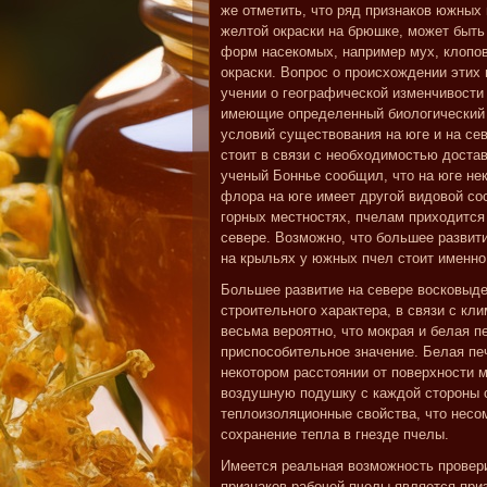
же отметить, что ряд признаков южных
желтой окраски на брюшке, может быть
форм насекомых, например мух, клопов
окраски. Вопрос о происхождении этих
учении о географической изменчивости
имеющие определенный биологический 
условий существования на юге и на сев
стоит в связи с необходимостью доста
ученый Боннье сообщил, что на юге нект
флора на юге имеет другой видовой сос
горных местностях, пчелам приходится
севере. Возможно, что большее развит
на крыльях у южных пчел стоит именно 
Большее развитие на севере восковыд
строительного характера, в связи с кл
весьма вероятно, что мокрая и белая п
приспособительное значение. Белая печ
некотором расстоянии от поверхности м
воздушную подушку с каждой стороны 
теплоизоляционные свойства, что несо
сохранение тепла в гнезде пчелы.
Имеется реальная возможность провер
признаков рабочей пчелы является при