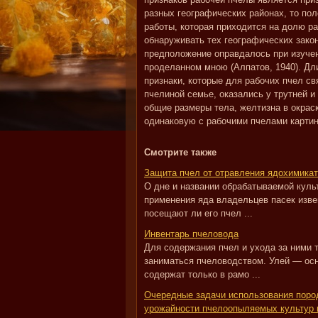
разных географических районах, то по
работы, которая приходится на долю р
обнаруживать тех географических зако
предположение оправдалось при изучен
проделанном мною (Алпатов, 1940). Дли
признаки, которые для рабочих пчел с
пчелиной семье, оказались у трутней 
общие размеры тела, желтизна в окраск
одинаковую с рабочими пчелами картин
Смотрите также
Защита пчел от отравления ядохимика
О дне и названии обрабатываемой куль
применения яда владельцев пасек изве
посещают ли его пчел ...
Инвентарь пчеловода
Для содержания пчел и ухода за ними т
заниматься пчеловодством. Улей — осн
содержат только в рамо ...
Очередные задачи использования поро
урожайности пчелоопыляемых культур 