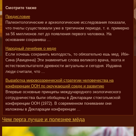
Смотрите также
Предисловие
Палеонтологические и археологические исследования показали,
что пчелы существовали уже в третичном периоде, т. е. примерно
за 56 миллионов лет до появления первого человека. На
основании сохранивш ...
Народный лечебник о меде
Если хочешь сохранить молодость, то обязательно ешь мед. Ибн-
Сина (Авиценна) Эти знаменитые слова великого врача, поэта и
естествоиспытателя древности актуальны и сегодня. Издавна
люди считали, что ...
Выработка мировоззренческой стратегии человечества на
конференции ООН по окружающей среде и развитию
Впервые основные принципы международного экологического
сотрудничества были обобщены в Декларации стокгольмской
конференции ООН (1972). В современном понимании они
изложены в Декларации конференции ...
Чем перга лучше и полезнее мёда