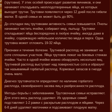
(трутовки). У этих особей происходит развитие яичников, и они
начинают откладывать неоплодотворенные яйца, из которых
выходят трутни. Трутовки появляются через 12 дней после гибели
матки. В одной семье их может быть до 80%.
До откладки яиц трутовками активность семьи повышается. Пчелы
начинают чистить ячейки, собирают мед, пыльцу. Трутовки
откладывают яйца беспорядочно в любую ячейку, иногда даже в
ячейку, содержащую небольшое количество меда и перги. Одна
трутовка может отложить 19-32 яйца.
Признаки и течение болезни. Трутневой расплод не занимает на
соте сплошных участков. Яйца трутовок лежат на боковых стенках
ячейки. Часто в одной ячейке можно обнаружить несколько яиц.
Трутневой расплод выступает над поверхностью сота и образует
так называемый горбатый расплод. Кормовых запасов в гнезде
очень мало.
Диагноз трутовчатости определяют по наличию горбатого
расплода, своеобразного засева яиц и разбросанности расплода.
Методы борьбы с заболеванием. Трутовочные семьи исправляют.
Для этого весь расплод удаляют. Из здоровых семей
подставляют 1-2 рамки с раскрытым расплодом и яйцами. Через
6-8 дней удаляют маточники и подсаживают плодную матку.