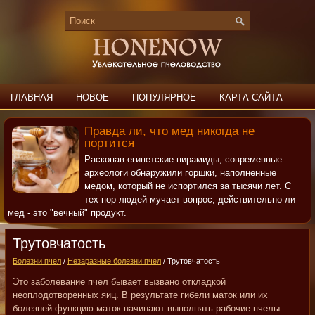
ГЛАВНАЯ
НОВОЕ
ПОПУЛЯРНОЕ
КАРТА САЙТА
ПОИСК
КОНТАКТЫ
Правда ли, что мед никогда не
портится
Раскопав египетские пирамиды, современные
археологи обнаружили горшки, наполненные
медом, который не испортился за тысячи лет. С
тех пор людей мучает вопрос, действительно ли
мед - это "вечный" продукт.
Трутовчатость
Болезни пчел
/
Незаразные болезни пчел
/ Трутовчатость
Это заболевание пчел бывает вызвано откладкой
неоплодотворенных яиц. В результате гибели маток или их
болезней функцию маток начинают выполнять рабочие пчелы