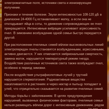
электромагнитные поля, источники света и ионизирующее
излучение.
Признаки и течение болезни. Звуки интенсивностью 108-120 дБ в
диапазоне 24-4000 Гц останавливают матку, а если она не
откладывает яйца в соты, то движение сопровождающих ее пчел
прекращается. Интенсивные вибрации усиливают агрессивность
пчел. В зимовнике возбуждение одной семьи быстро передается
другой.
При расположении пчелиных семей вблизи высоковольтных линий
электропередач пчелы становятся возбужденными, агрессивными,
активно двигаются. У них отмечается эмбриональная смертность,
замена маток, нарушается температурный режим гнезда.
Воздействие различных источников света также возбуждает пчел,
особенно в период зимовки.
После воздействия ультрафиолетовых лучей у трутней
нарушается сперматогония. Радиоактивные вещества
накапливаются в растениях и через нектар и пыльцу попадают в
улей, что отрицательно сказывается на развитии пчелиных семей.
Методы борьбы с заболеванием. В целях предупреждения
нарушений, вызванных физическими факторами, пчелиные семьи
нельзя размещать вблизи дорог с интенсивным движением, рядом