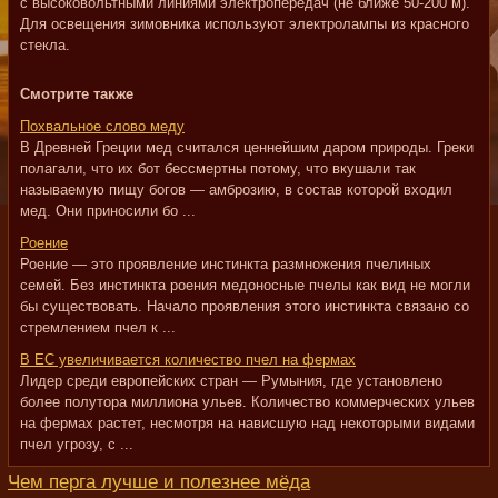
с высоковольтными линиями электропередач (не ближе 50-200 м).
Для освещения зимовника используют электролампы из красного
стекла.
Смотрите также
Похвальное слово меду
В Древней Греции мед считался ценнейшим даром природы. Греки
полагали, что их бот бессмертны потому, что вкушали так
называемую пищу богов — амброзию, в состав которой входил
мед. Они приносили бо ...
Роение
Роение — это проявление инстинкта размножения пчелиных
семей. Без инстинкта роения медоносные пчелы как вид не могли
бы существовать. Начало проявления этого инстинкта связано со
стремлением пчел к ...
В ЕС увеличивается количество пчел на фермах
Лидер среди европейских стран — Румыния, где установлено
более полутора миллиона ульев. Количество коммерческих ульев
на фермах растет, несмотря на нависшую над некоторыми видами
пчел угрозу, с ...
Чем перга лучше и полезнее мёда