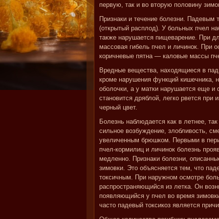
первую, так и во вторую половину зимо
Признаки и течение болезни. Падевым 
(открытый расплод). У больных пчел н
также нарушается пищеварение. При д
массовая гибель пчел и личинок. При о
коричневые пятна — каловые массы пч
Вредные вещества, находящиеся в пад
кроме нарушения функций кишечника, н
оболочки, а у матки нарушается еще и
становится дряблой, легко рвется при 
черный цвет.
Болезнь наблюдается как в летнее, так
сильное возбуждение, злобливость, с
увеличенным брюшком. Первыми в пери
пчел-кормилиц и личинок болезнь проя
медленно. Признаки болезни, описанны
зимовки. Это объясняется тем, что па
токсичным. При наружном осмотре бол
распространяющийся из летка. Он возн
появляющийся у пчел во время зимовки
часто падевый токсикоз является прич