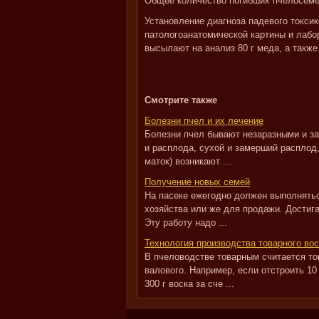
Общее количество погибших пчелосемей
Установление диагноза падевого токси
патологоанатомической картины и лабо
высылают на анализ 80 г меда, а также
Смотрите также
Болезни пчел и их лечение
Болезни пчел бывают незаразными и за
и расплода, сухой и замерший расплод,
маток) возникают ...
Получение новых семей
На пасеке ежегодно должен выполнятьс
хозяйства или же для продажи. Достига
Эту работу надо ...
Технология производства товарного вос
В пчеловодстве товарным считается топ
валового. Например, если отстроить 10
300 г воска за сче ...