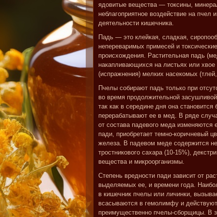
ядовитые вещества — токсины, минера
неблагоприятное воздействие на пчел 
деятельности кишечника.
Падь — это клейкая, сладкая, сиропоо
непереваримых примесей и токсические
происхождения. Растительная падь (ме
накапливающихся на листьях или хвое
(испражнения) мелких насекомых (тлей,
Пчелы собирают падь только при отсут
во время продолжительной засушливой
так как в середине дня она становится
перерабатывают ее в мед. В ряде случ
от состава падевого меда изменяются 
пади, приобретает темно-коричневый цв
железа. В падевом меде содержится н
тростникового сахара (10-15%), декстр
вещества и микроорганизмы.
Степень вредности пади зависит от рас
выделяемых ее, и времени года. Наибол
в кишечник пчелы или личинки, вызыва
всасываются в гемолимфу и действуют
преимущественно пчелы-сборщицы. В зи