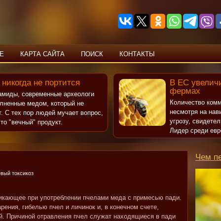
Е
КАРТА САЙТА
ПОИСК
КОНТАКТЫ
 никогда не портится
В ЕС увеличи
фермах
рамиды, современные археологи
Количество комм
олненные медом, который не
несмотря на нав
т. С тех пор людей мучает вопрос,
угрозу, свидете
то "вечный" продукт.
Лидер среди евр
Чем п
вый токсикоз
никающее при употреблении пчелами меда с примесью пади.
ения, гибелью пчел и личинок и, в конечном счете,
й. Причиной отравления пчел служат находящиеся в пади