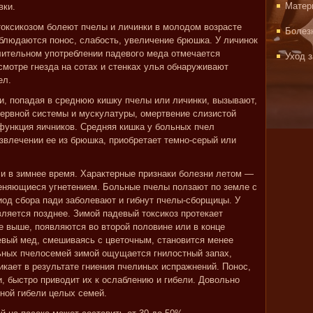
Матер
вки.
токсикозом болеют пчелы и личинки в молодом возрасте
Болез
аблюдаются понос, слабость, увеличение брюшка. У личинок
лительном употреблении падевого меда отмечается
Уход 
смотре гнезда на сотах и стенках улья обнаруживают
ел.
и, попадая в среднюю кишку пчелы или личинки, вызывают,
ервной системы и мускулатуры, омертвение слизистой
 функция яичников. Средняя кишка у больных пчел
извлечении ее из брюшка, приобретает темно-серый или
 и в зимнее время. Характерные признаки болезни летом —
меняющиеся угнетением. Больные пчелы ползают по земле с
од сбора пади заболевают и гибнут пчелы-сборщицы. У
вляется позднее. Зимой падевый токсикоз протекает
е выше, появляются во второй половине или в конце
девый мед, смешиваясь с цветочным, становится менее
ьных пчелосемей зимой ощущается гнилостный запах,
икает в результате гниения пчелиных испражнений. Понос,
, быстро приводит их к ослаблению и гибели. Довольно
иной гибели целых семей.