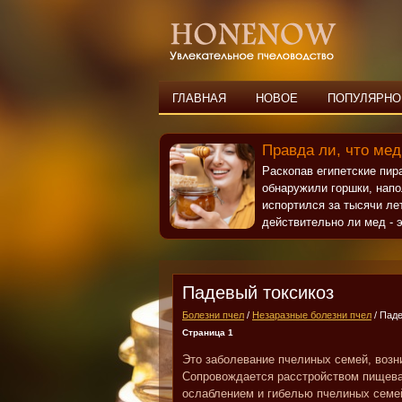
ГЛАВНАЯ
НОВОЕ
ПОПУЛЯРНО
Правда ли, что мед
Раскопав египетские пи
обнаружили горшки, нап
испортился за тысячи ле
действительно ли мед - э
Падевый токсикоз
Болезни пчел
/
Незаразные болезни пчел
/ Паде
Страница 1
Это заболевание пчелиных семей, воз
Сопровождается расстройством пищевар
ослаблением и гибелью пчелиных семе