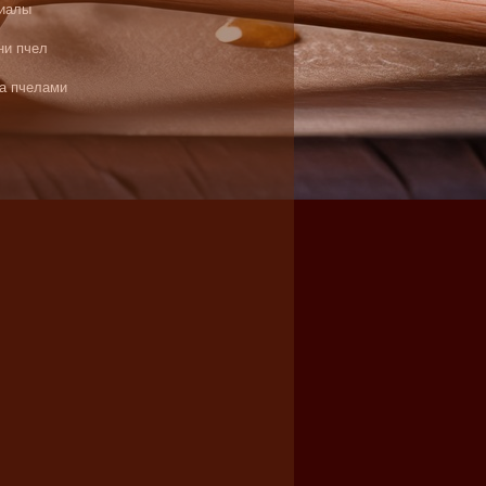
иалы
ни пчел
за пчелами