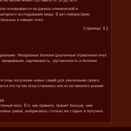
 на пасеке может составить от 30 до 50%.
коза основывается на данных клинической и
раторного исследования меда. В вет-лабораторию
 больных и павших пчел.
Страницы:
1
2
разными. Незаразные болезни (различные отравления пчел
 запаривание, карликовость, трутовочность и болезни
я план получения новых семей для увеличения своего
ется это путем искусственного или естественного роения.
ка
леный воск. Его, как правило, бывает больше, чем
 новых рамок, выбраковать столько же старых и получить