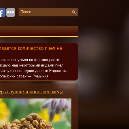
вается количество пчел на
ерческих ульев на фермах растет,
исшую над некоторыми видами пчел
льствуют последние данные Евростата.
опейских стран — Румыния.
ерга лучше и полезнее мёда