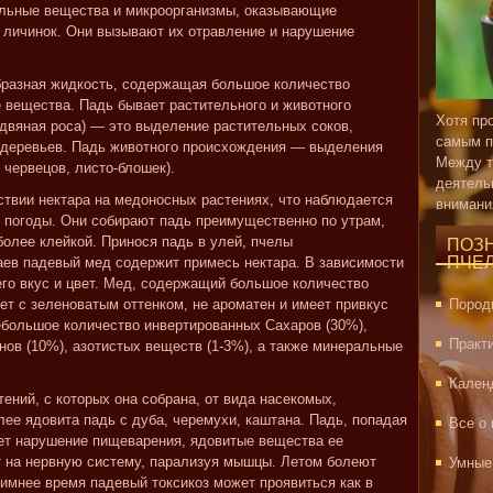
льные вещества и микроорганизмы, оказывающие
и личинок. Они вызывают их отравление и нарушение
бразная жидкость, содержащая большое количество
 вещества. Падь бывает растительного и животного
Хотя пр
двяная роса) — это выделение растительных соков,
самым п
 деревьев. Падь животного происхождения — выделения
Между т
 червецов, листо-блошек).
деятель
ствии нектара на медоносных растениях, что наблюдается
внимани
 погоды. Они собирают падь преимущественно по утрам,
 более клейкой. Принося падь в улей, пчелы
ПОЗ
ПЧЕ
аев падевый мед содержит примесь нектара. В зависимости
его вкус и цвет. Мед, содержащий большое количество
ет с зеленоватым оттенком, не ароматен и имеет привкус
Пород
ебольшое количество инвертированных Сахаров (30%),
Практ
инов (10%), азотистых веществ (1-3%), а также минеральные
Кален
тений, с которых она собрана, от вида насекомых,
ее ядовита падь с дуба, черемухи, каштана. Падь, попадая
Все о
ет нарушение пищеварения, ядовитые вещества ее
 на нервную систему, парализуя мышцы. Летом болеют
Умные
мнее время падевый токсикоз может проявиться как в