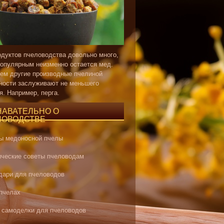
одуктов пчеловодства довольно много,
опулярным неизменно остается мед.
ем другие производные пчелиной
ности заслуживают не меньшего
я. Например, перга.
НАВАТЕЛЬНО О
ЛОВОДСТВЕ
ы медоносной пчелы
ические советы пчеловодам
дари для пчеловодов
 пчелах
 самоделки для пчеловодов