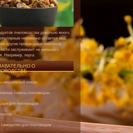
одуктов пчеловодства довольно много,
опулярным неизменно остается мед.
ем другие производные пчелиной
ности заслуживают не меньшего
я. Например, перга.
НАВАТЕЛЬНО О
ЛОВОДСТВЕ
ы медоносной пчелы
ические советы пчеловодам
дари для пчеловодов
 пчелах
 самоделки для пчеловодов