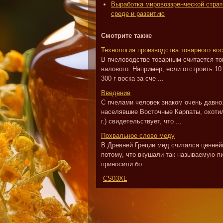
Выработка мировоззренческой стра
среде и развитию
Смотрите также
Технология производства товарного вос
В пчеловодстве товарным считается топ
валового. Например, если отстроить 10
300 г воска за сче ...
Введение
С пчелами человек знаком очень давно
населявшие Восточные Карпаты, охотил
г.) свидетельствует, что ...
Похвальное слово меду
В Древней Греции мед считался ценней
потому, что вкушали так называемую п
приносили бо ...
CS03XL