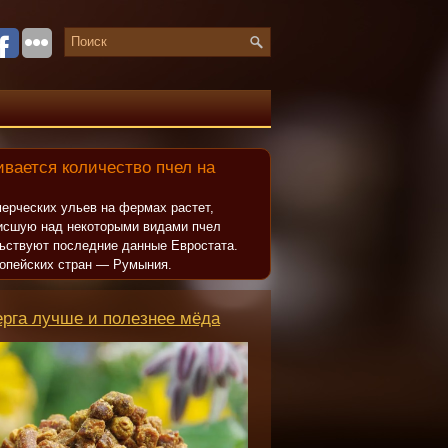
вается количество пчел на
ерческих ульев на фермах растет,
исшую над некоторыми видами пчел
льствуют последние данные Евростата.
опейских стран — Румыния.
ерга лучше и полезнее мёда