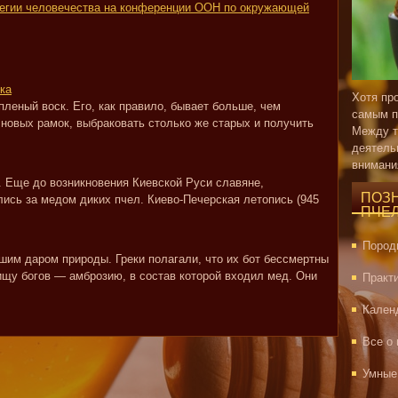
тегии человечества на конференции ООН по окружающей
ка
Хотя пр
леный воск. Его, как правило, бывает больше, чем
самым п
 новых рамок, выбраковать столько же старых и получить
Между т
деятель
внимани
. Еще до возникновения Киевской Руси славяне,
ПОЗ
ись за медом диких пчел. Киево-Печерская летопись (945
ПЧЕ
Пород
шим даром природы. Греки полагали, что их бот бессмертны
ищу богов — амброзию, в состав которой входил мед. Они
Практ
Кален
Все о
Умные