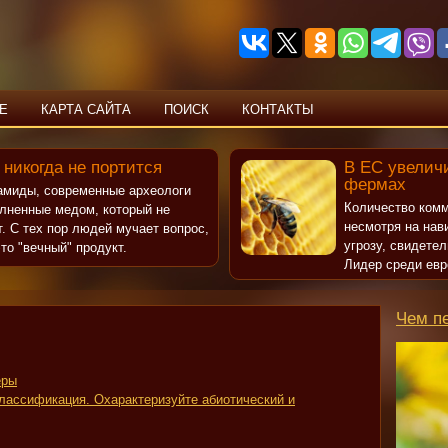
Е
КАРТА САЙТА
ПОИСК
КОНТАКТЫ
 никогда не портится
В ЕС увеличи
фермах
рамиды, современные археологи
Количество комм
олненные медом, который не
несмотря на нав
т. С тех пор людей мучает вопрос,
угрозу, свидете
то "вечный" продукт.
Лидер среди евр
Чем п
еры
лассификация. Охарактеризуйте абиотический и