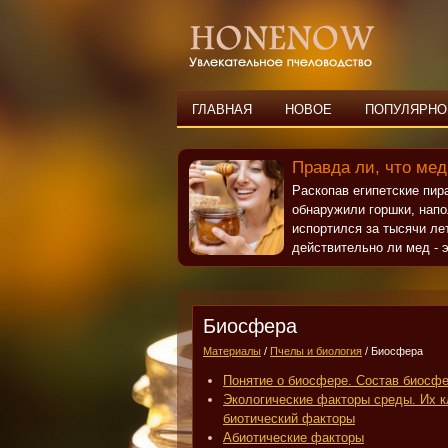
ГЛАВНАЯ
НОВОЕ
ПОПУЛЯРНО
Правда ли, что мед
Раскопав египетские пи
обнаружили горшки, нап
испортился за тысячи ле
действительно ли мед - э
Биосфера
Материалы
/
Пчелы и биология
/ Биосфера
Понятие о биосфере. Состав биосф
Экологические факторы среды. Их к
биотический факторы
Абиотические факторы