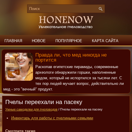
ГЛАВНАЯ
НОВОЕ
ПОПУЛЯРНОЕ
КАРТА САЙТА
ПОИСК
КОНТАКТЫ
Правда ли, что мед никогда не
портится
Раскопав египетские пирамиды, современные
археологи обнаружили горшки, наполненные
медом, который не испортился за тысячи лет. С
тех пор людей мучает вопрос, действительно ли
мед - это "вечный" продукт.
Пчелы переехали на пасеку
Умные самоделки для пчеловодов
/ Пчелы переехали на пасеку
Инвентарь для работы с пчелиными семьями
Смотрите также