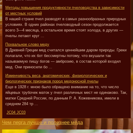
Методы повышения продуктивности пчеловодства в зависимости
от местных условий
В нашей стране пчел разводят в самых разнообразных природных
условиях. В одних районах пчеловодный сезон продолжается
всего 3—4 месяца, а остальное время стоят холода, в других —
пчелы летают круг ...
Похвальное слово меду
В Древней Греции мед считался ценнейшим даром природы. Греки
полагали, что их бот бессмертны потому, что вкушали так
называемую пищу богов — амброзию, в состав которой входил
мед. Они приносили бо ...
Изменчивость веса, анатомических, физиологических и
биологических признаков пород медоносной пчелы
Еще в 1928 г. мною было обращено внимание на то, что число
яйцевых трубочек маток у пчел различных мест не одинаково. Так,
матки Средней России, по данным Р. А. Кожевникова, имели в
среднем 284 тр ...
JC04 JC03
Чем перга лучше и полезнее мёда