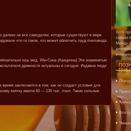
Хотя пр
то далеко не все самоделки, которые существуют в мире
самым п
думали что-то такое, что может облегчить труд пчеловода.
Между т
деятель
внимани
обязательно ешь мед. Ибн-Сина (Авиценна) Эти знаменитые
ПОЗ
оиспытателя древности актуальны и сегодня. Издавна люди
ПЧЕ
Пород
 время заключается в том, как он создаст условия для
вному взятку имели 60 — 130 тыс. пчел. Такие сильные
Практ
Кален
Все о
Умные