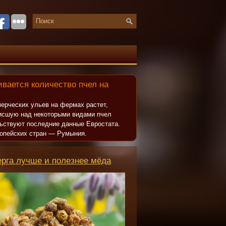
вается количество пчел на
ерческих ульев на фермах растет,
исшую над некоторыми видами пчел
льствуют последние данные Евростата.
опейских стран — Румыния.
ерга лучше и полезнее мёда