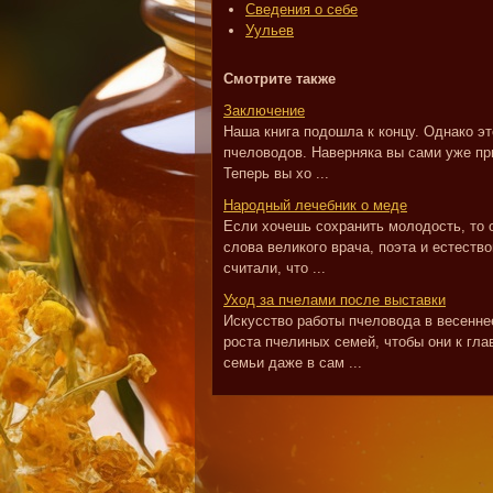
Сведения о себе
Уульев
Смотрите также
Заключение
Наша книга подошла к концу. Однако э
пчеловодов. Наверняка вы сами уже при
Теперь вы хо ...
Народный лечебник о меде
Если хочешь сохранить молодость, то 
слова великого врача, поэта и естеств
считали, что ...
Уход за пчелами после выставки
Искусство работы пчеловода в весеннее
роста пчелиных семей, чтобы они к гла
семьи даже в сам ...