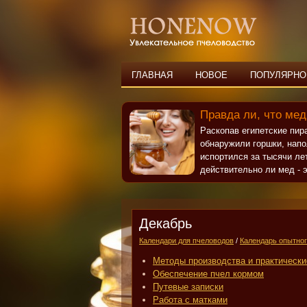
ГЛАВНАЯ
НОВОЕ
ПОПУЛЯРНО
Правда ли, что мед
Раскопав египетские пи
обнаружили горшки, нап
испортился за тысячи ле
действительно ли мед - э
Декабрь
Календари для пчеловодов
/
Календарь опытног
Методы производства и практически
Обеспечение пчел кормом
Путевые записки
Работа с матками