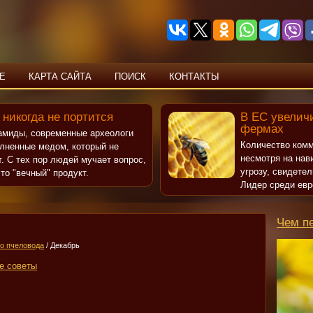
Е
КАРТА САЙТА
ПОИСК
КОНТАКТЫ
 никогда не портится
В ЕС увеличи
фермах
рамиды, современные археологи
Количество комм
олненные медом, который не
несмотря на нав
т. С тех пор людей мучает вопрос,
угрозу, свидете
то "вечный" продукт.
Лидер среди евр
Чем п
о пчеловода
/ Декабрь
е советы