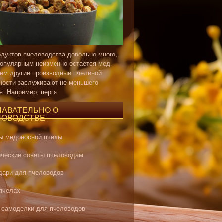
одуктов пчеловодства довольно много,
опулярным неизменно остается мед.
ем другие производные пчелиной
ности заслуживают не меньшего
я. Например, перга.
НАВАТЕЛЬНО О
ЛОВОДСТВЕ
ы медоносной пчелы
ические советы пчеловодам
дари для пчеловодов
 пчелах
 самоделки для пчеловодов