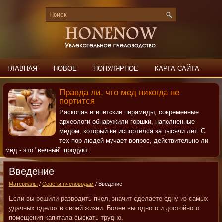
ГЛАВНАЯ
НОВОЕ
ПОПУЛЯРНОЕ
КАРТА САЙТА
ПОИСК
КОНТАКТЫ
Правда ли, что мед никогда не
портится
Раскопав египетские пирамиды, современные
археологи обнаружили горшки, наполненные
медом, который не испортился за тысячи лет. С
тех пор людей мучает вопрос, действительно ли
мед - это "вечный" продукт.
Введение
Материалы
/
Советы пчеловодам
/ Введение
Если вы решили разводить пчел, значит сделаете одну из самых
удачных сделок в своей жизни. Более выгодного и достойного
помещения капитала сыскать трудно.