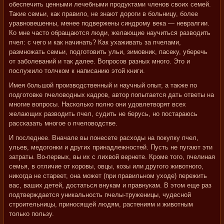
обеспечить ценными лечебными продуктами членов своих семей.
Такие семьи, как правило, не знают дороги в больницу, более
уравновешенны, менее подвержены синдрому века — невралгии.
Ко мне часто обращаются люди, желающие научиться разводить
пчел: с чего и как начинать? Как ухаживать за пчелами,
размножать семьи, подготовить ульи, зимовник, пасеку, уберечь
от заболеваний и так далее. Вопросов разных много. Это и
послужило толчком к написанию этой книги.
Имея большой производственный и научный опыт, а также по
подготовке пчеловодных кадров, автор попытается дать ответы на
многие вопросы. Насколько полно они удовлетворят всех
желающих разводить пчел, судить не берусь, но постараюсь
рассказать многое о пчеловодстве.
И последнее. Вначале вы понесете расходы на покупку пчел,
ульев, медогонки и других принадлежностей. Пусть не пугают эти
затраты. Во-первых, вы их с лихвой вернете. Кроме того, пчелиная
семья, в отличие от коровы, овцы, козы или другого животного,
никогда не стареет, она может (при правильном уходе) пережить
вас, ваших детей, достаться внукам и правнукам. В этом еще раз
подтверждается уникальность пчелы-труженицы, чудесной
строительницы, приносящей людям, растениям и животным
только пользу.