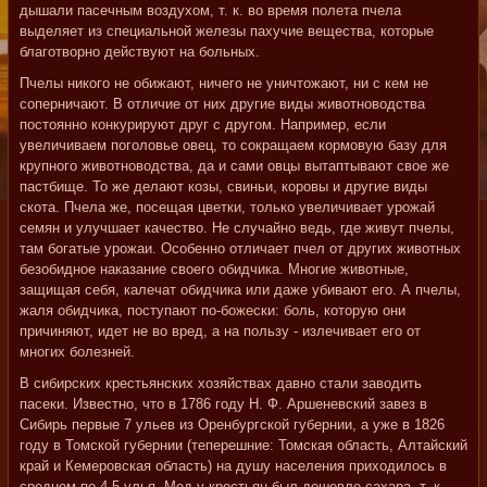
дышали пасечным воздухом, т. к. во время полета пчела
выделяет из специальной железы пахучие вещества, которые
благотворно действуют на больных.
Пчелы никого не обижают, ничего не уничтожают, ни с кем не
соперничают. В отличие от них другие виды животноводства
постоянно конкурируют друг с другом. Например, если
увеличиваем поголовье овец, то сокращаем кормовую базу для
крупного животноводства, да и сами овцы вытаптывают свое же
пастбище. То же делают козы, свиньи, коровы и другие виды
скота. Пчела же, посещая цветки, только увеличивает урожай
семян и улучшает качество. Не случайно ведь, где живут пчелы,
там богатые урожаи. Особенно отличает пчел от других животных
безобидное наказание своего обидчика. Многие животные,
защищая себя, калечат обидчика или даже убивают его. А пчелы,
жаля обидчика, поступают по-божески: боль, которую они
причиняют, идет не во вред, а на пользу - излечивает его от
многих болезней.
В сибирских крестьянских хозяйствах давно стали заводить
пасеки. Известно, что в 1786 году Н. Ф. Аршеневский завез в
Сибирь первые 7 ульев из Оренбургской губернии, а уже в 1826
году в Томской губернии (теперешние: Томская область, Алтайский
край и Кемеровская область) на душу населения приходилось в
среднем по 4,5 улья. Мед у крестьян был дешевле сахара, т. к.