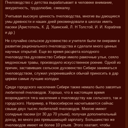
Пчеловодство с детства вырабатывает в человеке внимание,
аккуратность, трудолюбие, смекалку.
Учитывая высокую ценность пчеловодства, многие вы дающиеся
умы древности и наших дней рекомендовали в школах иметь
пасеки (Аристотель, К. Д. Ушинский, Л. Н Толстой, И. И. Кораблев
и др.)
Не случайно сельское духовенство и учителя были пи онерами в
развитии рационального пчеловодства и сделали много ценных
научных открытий. Еще во время расцвета колодного
пчеловодства духовенство Сибири имело рамочные ульи, сеяло
медоносные травы, производило искусственное роение. Одной из
причин, заставивших сельское духовенство Сибири заниматься
пчеловодством, служил укоренившийся обычай приносить в дар
церкви самые лучшие колодки.
Среди городского населения Сибири также немало было завзятых
любителей пчеловодов. Хорошо, что в настоящее время
возрождается тяга населения к пчеловодству как сельского, так и
городского. Например, в Новосибирске насчитывается сейчас
свыше двух тысяч любителей пчеловодов. Многие имеют
солидные пасеки (от 30 до 70 ульев), получая дополнительный
доход, во много раз превышающий зарплату. Большинство же
пчеловодов имеют не более 10 ульев. Этого хватает, чтобы