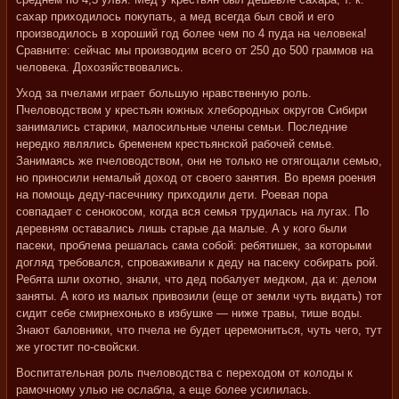
сахар приходилось покупать, а мед всегда был свой и его
производилось в хороший год более чем по 4 пуда на человека!
Сравните: сейчас мы производим всего от 250 до 500 граммов на
человека. Дохозяйствовались.
Уход за пчелами играет большую нравственную роль.
Пчеловодством у крестьян южных хлебородных округов Сибири
занимались старики, малосильные члены семьи. Последние
нередко являлись бременем крестьянской рабочей семье.
Занимаясь же пчеловодством, они не только не отягощали семью,
но приносили немалый доход от своего занятия. Во время роения
на помощь деду-пасечнику приходили дети. Роевая пора
совпадает с сенокосом, когда вся семья трудилась на лугах. По
деревням оставались лишь старые да малые. А у кого были
пасеки, проблема решалась сама собой: ребятишек, за которыми
догляд требовался, спроваживали к деду на пасеку собирать рой.
Ребята шли охотно, знали, что дед побалует медком, да и: делом
заняты. А кого из малых привозили (еще от земли чуть видать) тот
сидит себе смирнехонько в избушке — ниже травы, тише воды.
Знают баловники, что пчела не будет церемониться, чуть чего, тут
же угостит по-свойски.
Воспитательная роль пчеловодства с переходом от колоды к
рамочному улью не ослабла, а еще более усилилась.