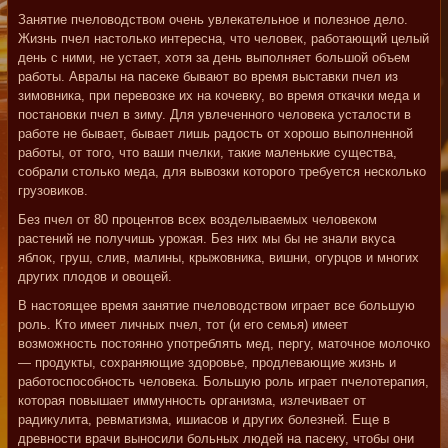
Занятие пчеловодством очень увлекательное и полезное дело.
Жизнь пчел настолько интересна, что человек, работающий целый
день с ними, не устает, хотя за день выполняет большой объем
работы. Авралы на пасеке бывают во время выставки пчел из
зимовника, при перевозке их на кочевку, во время откачки меда и
постановки пчел в зиму. Для увлеченного человека усталости в
работе не бывает, бывает лишь радость от хорошо выполненной
работы, от того, что ваши пчелки, такие маленькие существа,
собрали столько меда, для вывозки которого требуется несколько
грузовиков.
Без пчел от 80 процентов всех возделываемых человеком
растений не получишь урожая. Без них мы бы не знали вкуса
яблок, груш, слив, малины, крыжовника, вишни, огурцов и многих
других плодов и овощей.
В настоящее время занятие пчеловодством играет все большую
роль. Кто имеет личных пчел, тот (и его семья) имеет
возможность постоянно употреблять мед, пергу, маточное молочко
— продукты, сохраняющие здоровье, продлевающие жизнь и
работоспособность человека. Большую роль играет пчелотерапия,
которая повышает иммунность организма, излечивает от
радикулита, ревматизма, ишиасов и других болезней. Еще в
древности врачи выносили больных людей на пасеку, чтобы они