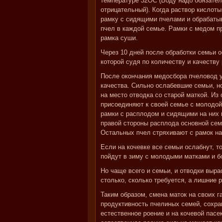
температуре 32
О
С (Воду надо обязате
отрицательный). Когда раствор кислоты
рамку с сидящими пчелами и обрабатыв
пчел в каждой семье. Рамки с медом п
рамка суши.
Через 10 дней после обработки семьи о
которой судя по количеству и качеству
После окончания медосбора пчеловод у
качества. Сильно ослабевшие семьи, но
на место отводка со старой маткой. Из
присоединяют к своей семье с молодой
рамки с расплодом и сидящими на них 
правой стороны расплода основной сем
Остальных пчел стряхивают с рамок на
Если на кочевке все семьи ослабнут, т
пойдут в зиму с молодыми матками и 
Но чаще всего и семьи, и отводки выра
столько, сколько требуется, а лишние 
Таким образом, смена маток на своих 
продуктивность пчелиных семей, сохра
естественное роение и на кочевой пасек