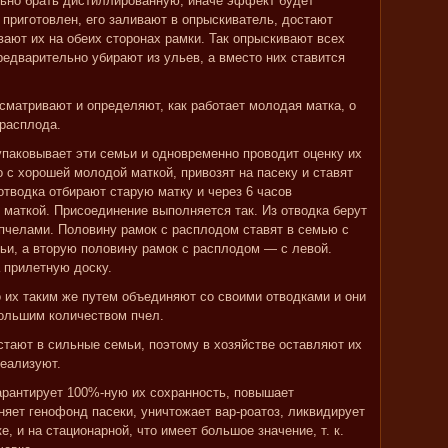
льно брать дистиллированную, иначе эффект будет
 приготовлен, его заливают в опрыскиватель, достают
ают их на обеих сторонах рамки. Так опрыскивают всех
редварительно убирают из ульев, а вместо них ставится
сматривают и определяют, как работает молодая матка, о
 расплода.
паковывает эти семьи и одновременно проводит оценку их
 с хорошей молодой маткой, привозят на пасеку и ставят
 отводка отбирают старую матку и через 6 часов
 маткой. Присоединение выполняется так. Из отводка берут
пчелами. Половину рамок с расплодом ставят в семью с
ьи, а вторую половину рамок с расплодом — с левой.
 прилетную доску.
о их таким же путем объединяют со своими отводками и они
большим количеством пчел.
стают в сильные семьи, поэтому в хозяйстве оставляют их
реализуют.
гарантирует 100%-ную их сохранность, повышает
няет генофонд пасеки, уничтожает вар-роатоз, ликвидирует
е, и на стационарной, что имеет большое значение, т. к.