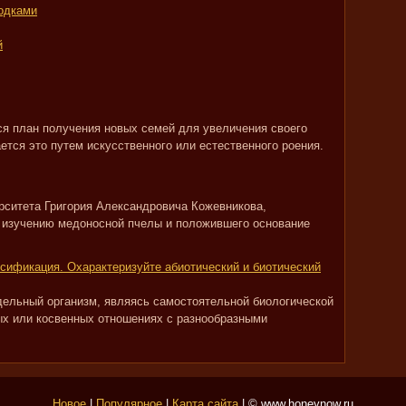
одками
й
я план получения новых семей для увеличения своего
ется это путем искусственного или естественного роения.
рситета Григория Александровича Кожевникова,
 изучению медоносной пчелы и положившего основание
сификация. Охарактеризуйте абиотический и биотический
дельный организм, являясь самостоятельной биологической
ых или косвенных отношениях с разнообразными
Новое
|
Популярное
|
Карта сайта
| © www.honeynow.ru