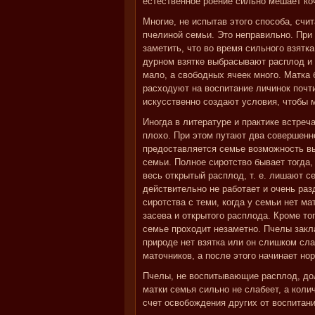
естественное роение сильно мешает ко
Многие, не испытав этого способа, счи
пчелиной семьи. Это неправильно. При
заметить, что во время сильного взятк
дурном взятке выбрасывают расплод и 
мало, а свободных ячеек много. Матка
расходуют на воспитание личинок почт
искусственно создают условия, чтобы 
Иногда в литературе и практике встреч
плохо. При этом путают два совершенно
предоставляется семье возможность в
семьи. Полное сиротство бывает тогда,
весь открытый расплод, т. е. лишают с
действительно не работает и очень раз
сиротства с теми, когда у семьи нет м
засева и открытого расплода. Кроме тог
семье проходит незаметно. Пчелы закл
природе нет взятка или он слишком сла
маточников, а после этого начинает но
Пчелы, не воспитывающие расплод, до
матки семья сильно не слабеет, а коли
счет освобождения других от воспитан