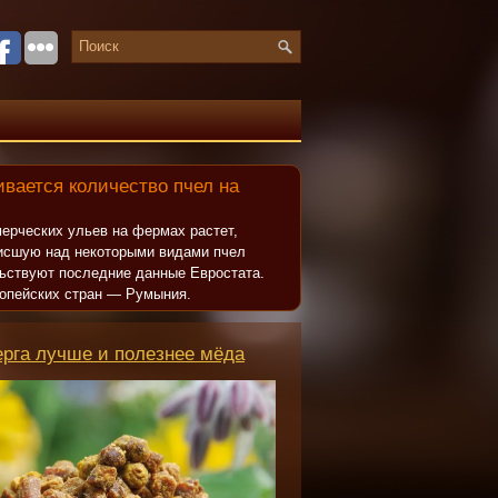
вается количество пчел на
ерческих ульев на фермах растет,
исшую над некоторыми видами пчел
льствуют последние данные Евростата.
опейских стран — Румыния.
ерга лучше и полезнее мёда