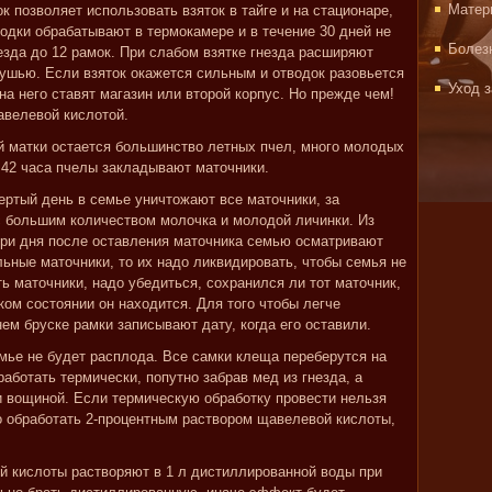
Матер
к позволяет использовать взяток в тайге и на стационаре,
одки обрабатывают в термокамере и в течение 30 дней не
Болез
езда до 12 рамок. При слабом взятке гнезда расширяют
ушью. Если взяток окажется сильным и отводок разовьется
Уход 
 на него ставят магазин или второй корпус. Но прежде чем!
авелевой кислотой.
й матки остается большинство летных пчел, много молодых
 42 часа пчелы закладывают маточники.
ертый день в семье уничтожают все маточники, за
 с большим количеством молочка и молодой личинки. Из
три дня после оставления маточника семью осматривают
ьные маточники, то их надо ликвидировать, чтобы семья не
ь маточники, надо убедиться, сохранился ли тот маточник,
аком состоянии он находится. Для того чтобы легче
нем бруске рамки записывают дату, когда его оставили.
емье не будет расплода. Все самки клеща переберутся на
работать термически, попутно забрав мед из гнезда, а
и вощиной. Если термическую обработку провести нельзя
но обработать 2-процентным раствором щавелевой кислоты,
ой кислоты растворяют в 1 л дистиллированной воды при