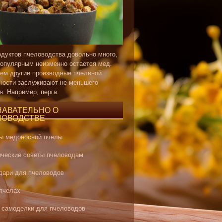
одуктов пчеловодства довольно много,
опулярным неизменно остается мед.
ем другие производные пчелиной
ности заслуживают не меньшего
я. Например, перга.
НАВАТЕЛЬНО О
ЛОВОДСТВЕ
ы медоносной пчелы
ические советы пчеловодам
дари для пчеловодов
 пчелах
 самоделки для пчеловодов