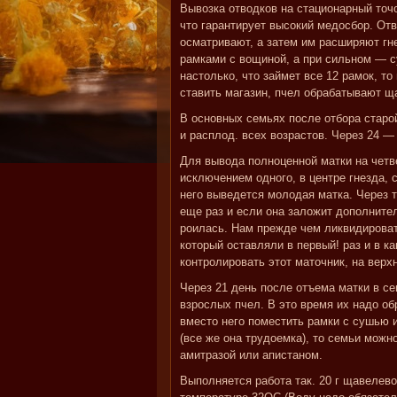
Вывозка отводков на стационарный точо
что гарантирует высокий медосбор. Отв
осматривают, а затем им расширяют гн
рамками с вощиной, а при сильном — с
настолько, что займет все 12 рамок, то
ставить магазин, пчел обрабатывают щ
В основных семьях после отбора старо
и расплод. всех возрастов. Через 24 —
Для вывода полноценной матки на четв
исключением одного, в центре гнезда,
него выведется молодая матка. Через 
еще раз и если она заложит дополнител
роилась. Нам прежде чем ликвидироват
который оставляли в первый! раз и в к
контролировать этот маточник, на верх
Через 21 день после отъема матки в с
взрослых пчел. В это время их надо об
вместо него поместить рамки с сушью 
(все же она трудоемка), то семьи мож
амитразой или апистаном.
Выполняется работа так. 20 г щавелев