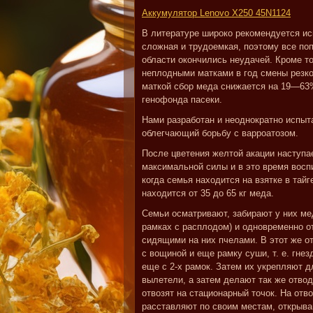
Аккумулятор Lenovo X250 45N1124
В литературе широко рекомендуется ис
сложная и трудоемкая, поэтому все по
области окончились неудачей. Кроме т
неплодными матками в год смены резк
маткой сбор меда снижается на 19—63%
генофонда пасеки.
Нами разработан и неоднократно испыт
облегчающий борьбу с варроатозом.
После цветения желтой акации наступа
максимальной силы и в это время восп
когда семья находится на взятке в тай
находится от 35 до 65 кг меда.
Семьи осматривают, забирают у них ме
рамках с расплодом) и одновременно о
сидящими на них пчелами. В этот же от
с вощиной и еще рамку суши, т. е. гне
еще с 2-х рамок. Затем их укрепляют д
вылетели, а затем делают так же отвод
отвозят на стационарный точок. На отво
расставляют по своим местам, открыва