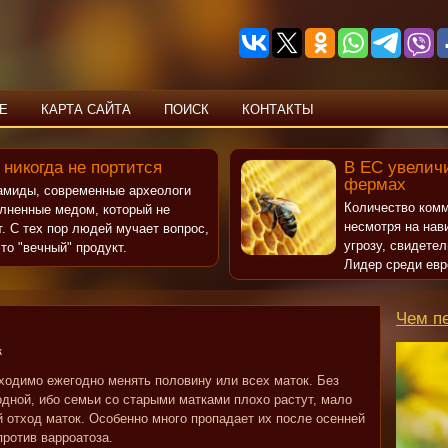
Е
КАРТА САЙТА
ПОИСК
КОНТАКТЫ
 никогда не портится
В ЕС увеличи
фермах
рамиды, современные археологи
Количество комм
олненные медом, который не
несмотря на нав
т. С тех пор людей мучает вопрос,
угрозу, свидете
то "вечный" продукт.
Лидер среди евр
Чем п
к
ходимо ежегодно менять половину или всех маток. Без
одной, ибо семьи со старыми матками плохо растут, мало
 отход маток. Особенно много пропадает их после осенней
против варроатоза.