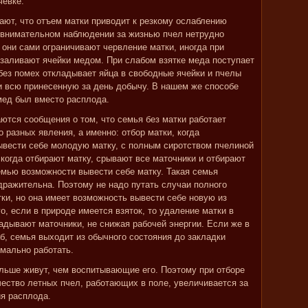
чевке.
тают, что отъем матки приводит к резкому ослаблению
 внимательном наблюдении за жизнью пчел нетрудно
а они сами ограничивают червление матки, иногда при
заливают ячейки медом. При слабом взятке меда поступает
 без помех откладывает яйца в свободные ячейки и пчелы
и всю принесенную за день добычу. В нашем же способе
мед был вместо расплода.
аются сообщения о том, что семья без матки работает
 разных явления, а именно: отбор матки, когда
ывести себе молодую матку, с полным сиротством пчелиной
 когда отбирают матку, срывают все маточники и отбирают
емью возможности вывести себе матку. Такая семья
дражительна. Поэтому не надо путать случаи полного
атки, но она имеет возможность вывести себе новую из
о, если в природе имеется взяток, то удаление матки в
адывают маточники, не снижая рабочей энергии. Если же в
б, семья выходит из обычного состояния до закладки
рмально работать.
льше живут, чем воспитывающие его. Поэтому при отборе
чество летных пчел, работающих в поле, увеличивается за
ия расплода.