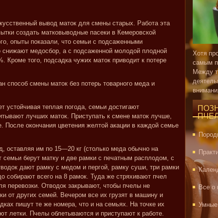
кусственный вывод маток для смены старых. Работа эта
пытки создать матковыводные пасеки в Кемеровской
ого, опыты показали, что семьи с подсаженными
о снижают медосбор, а с подсаженной молодой плодной
Хотя пр
. Кроме того, подсадка чужих маток приводит к потере
самым п
Между т
деятель
ан способ смены маток без потерь товарного меда и
внимани
ет устойчивая теплая погода, семьи достигают
ПОЗ
ПЧЕ
итывают лучших маток. Приступать к смене маток лучше,
ге. После окончания цветения желтой акации в каждой семье
Пород
д, оставляя им по 15—20 кг (столько меда обычно на
Практ
т семьи берут матку и две рамки с печатным расплодом, с
водок дают рамку с медом и пергой, рамку суши, три рамки
Кален
здо собирают всего на 8 рамок. Туда же стряхивают пчел
ля перевозки. Отводок закрывают, чтобы пчелы не
Все о
ки от других семей. Вечером все их грузят в машину и
дках пишут те же номера, что и на семьях. На точке их
Умные
ют летки. Пчелы облетываются и приступают к работе.