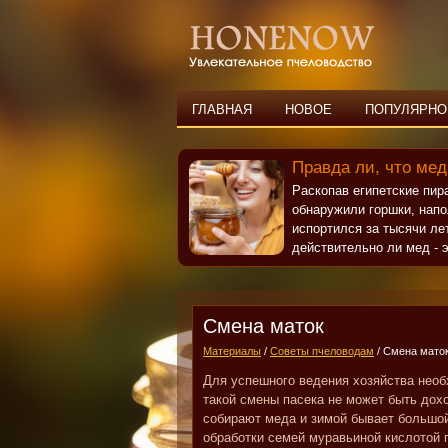
ГЛАВНАЯ
НОВОЕ
ПОПУЛЯРНО
Правда ли, что мед
Раскопав египетские пи
обнаружили горшки, нап
испортился за тысячи ле
действительно ли мед - э
Смена маток
Материалы
/
Советы пчеловодам
/ Смена мато
Для успешного ведения хозяйства необ
такой смены пасека не может быть дох
собирают меда и зимой бывает большой
обработки семей муравьиной кислотой 