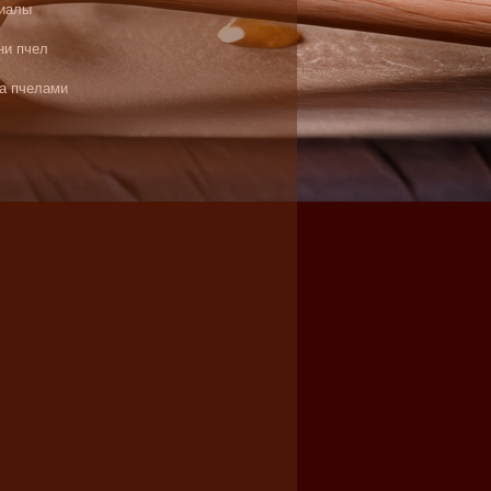
иалы
ни пчел
за пчелами