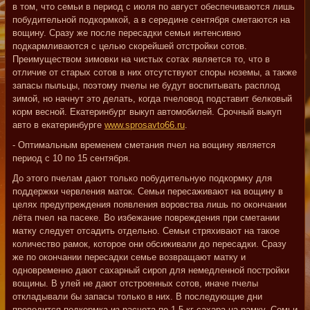
в том, что семьи в период с июля по август обеспечиваются лишь
побудительной подкормкой, а в середине сентября сметаются на
вощину. Сразу же после пересадки семьи интенсивно
подкармливаются с целью скорейшей отстройки сотов.
Преимуществом зимовки на чистых сотах является то, что в
отличие от старых сотов в них отсутствуют споры ноземы, а также
запасы пыльцы, поэтому пчелы не будут воспитывать расплод
зимой, но начнут это делать, когда пчеловод подставит белковый
корм весной.
Екатеринбург выкуп автомобилей. Срочный выкуп
авто в екатеринбурге
www.sprosavto66.ru
.
- Оптимальным временем сметания пчел на вощину является
период с 10 по 15 сентября.
До этого пчелам дают только побудительную подкормку для
поддержки червления маток. Семьи пересаживают на вощину в
целях предупреждения появления воровства лишь по окончании
лёта пчел на пасеке. Во избежание повреждения при сметании
матку следует отсадить отдельно. Семьи стряхивают на такое
количество рамок, которое они обсиживали до пересадки. Сразу
же по окончании пересадки семье возвращают матку и
одновременно дают сахарный сироп для немедленной постройки
вощины. В улей не дают отстроенных сотов, иначе пчелы
откладывали бы запасы только в них. В последующие дни
проводится подкормка из расчета по 1,5 кг сахара на рамку. Семьи