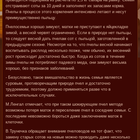
отстраивают соты за 10 дней и заполняют их запасами корма.
Пчелы в процессе этого кормления интенсивно летают и несут
преимущественно пыльцу.
Пчелосемьи хорошо зимуют, матки не приступают к яйцекладке
зимой, а весной червят ограниченно. Если в природе нет пыльцы,
то следует весной дать пчелам сот с пыльцой, заготовленной в
предыдущем сезоне. Несмотря на то, что пчелы весной начинают
воспитывать расплод несколько позже, чем обычно, их весенний
рост происходит достаточно быстро. Когда из сотов в течение
зимы пчелы не потребляют падевого меда, они зимуют весьма
хорошо, без признаков заболеваний.
- Безусловно, такое вмешательство в жизнь семьи является
суровым, противоречащим природе пчел и достаточно
трудоемким, поэтому должно применяться разве что в
исключительных случаях.
М.Ленгал отмечает, что при таком шокирующем пчел методе
возможны потеря маток и переселение пчел в соседние семьи. С
последним невозможно бороться даже заключением маток в
клеточки.
В.Трунечка обращает внимание пчеловодов на тот факт, что
замену старых сотов на новые можно проводить даже несколько