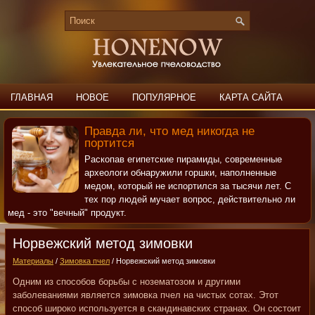
ГЛАВНАЯ
НОВОЕ
ПОПУЛЯРНОЕ
КАРТА САЙТА
ПОИСК
КОНТАКТЫ
Правда ли, что мед никогда не
портится
Раскопав египетские пирамиды, современные
археологи обнаружили горшки, наполненные
медом, который не испортился за тысячи лет. С
тех пор людей мучает вопрос, действительно ли
мед - это "вечный" продукт.
Норвежский метод зимовки
Материалы
/
Зимовка пчел
/ Норвежский метод зимовки
Одним из способов борьбы с нозематозом и другими
заболеваниями является зимовка пчел на чистых сотах. Этот
способ широко используется в скандинавских странах. Он состоит