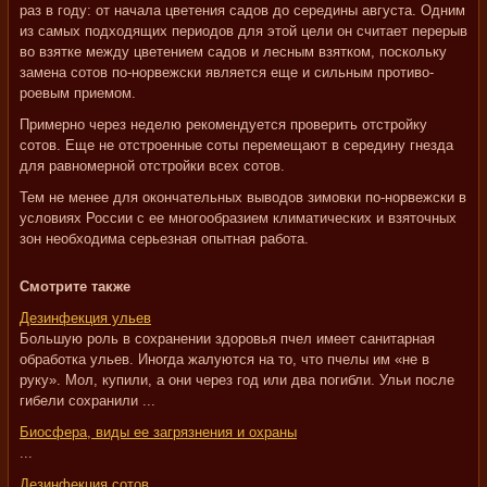
раз в году: от начала цветения садов до середины августа. Одним
из самых подходящих периодов для этой цели он считает перерыв
во взятке между цветением садов и лесным взятком, поскольку
замена сотов по-норвежски является еще и сильным противо-
роевым приемом.
Примерно через неделю рекомендуется проверить отстройку
сотов. Еще не отстроенные соты перемещают в середину гнезда
для равномерной отстройки всех сотов.
Тем не менее для окончательных выводов зимовки по-норвежски в
условиях России с ее многообразием климатических и взяточных
зон необходима серьезная опытная работа.
Смотрите также
Дезинфекция ульев
Большую роль в сохранении здоровья пчел имеет санитарная
обработка ульев. Иногда жалуются на то, что пчелы им «не в
руку». Мол, купили, а они через год или два погибли. Ульи после
гибели сохранили ...
Биосфера, виды ее загрязнения и охраны
...
Дезинфекция сотов