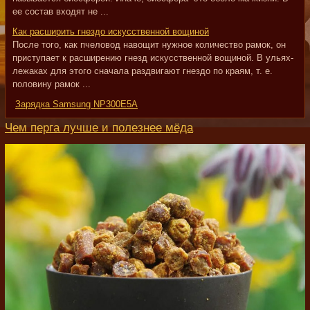
ее состав входят не ...
Как расширить гнездо искусственной вощиной
После того, как пчеловод навощит нужное количество рамок, он
приступает к расширению гнезд искусственной вощиной. В ульях-
лежаках для этого сначала раздвигают гнездо по краям, т. е.
половину рамок ...
Зарядка Samsung NP300E5A
Чем перга лучше и полезнее мёда