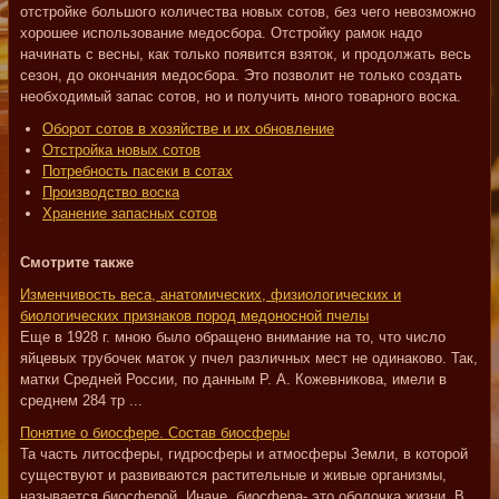
отстройке большого количества новых сотов, без чего невозможно
хорошее использование медосбора. Отстройку рамок надо
начинать с весны, как только появится взяток, и продолжать весь
сезон, до окончания медосбора. Это позволит не только создать
необходимый запас сотов, но и получить много товарного воска.
Оборот сотов в хозяйстве и их обновление
Отстройка новых сотов
Потребность пасеки в сотах
Производство воска
Хранение запасных сотов
Смотрите также
Изменчивость веса, анатомических, физиологических и
биологических признаков пород медоносной пчелы
Еще в 1928 г. мною было обращено внимание на то, что число
яйцевых трубочек маток у пчел различных мест не одинаково. Так,
матки Средней России, по данным Р. А. Кожевникова, имели в
среднем 284 тр ...
Понятие о биосфере. Состав биосферы
Та часть литосферы, гидросферы и атмосферы Земли, в которой
существуют и развиваются растительные и живые организмы,
называется биосферой. Иначе, биосфера- это оболочка жизни. В