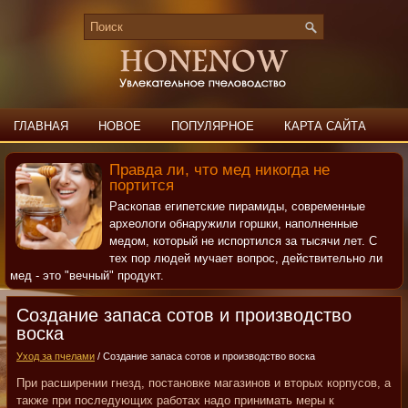
ГЛАВНАЯ
НОВОЕ
ПОПУЛЯРНОЕ
КАРТА САЙТА
ПОИСК
КОНТАКТЫ
Правда ли, что мед никогда не
портится
Раскопав египетские пирамиды, современные
археологи обнаружили горшки, наполненные
медом, который не испортился за тысячи лет. С
тех пор людей мучает вопрос, действительно ли
мед - это "вечный" продукт.
Создание запаса сотов и производство
воска
Уход за пчелами
/ Создание запаса сотов и производство воска
При расширении гнезд, постановке магазинов и вторых корпусов, а
также при последующих работах надо принимать меры к