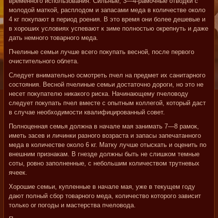
временного использования. Сильные, 3—4-рамочные отводки с
молодой маткой, расплодом и запасами меда в количестве около
4 кг покупают в период роения. В это время они более дешевые и
в хороших условиях успевают к зиме полностью окрепнуть и даже
дать немного товарного меда.
Пчелиные семьи лучше всего покупать весной, после первого
очистительного облета.
Следует внимательно осмотреть пчел на предмет их санитарного
состояния. Весной пчелиные семьи достаточно дороги, но это не
несет покупателю никакого риска. Начинающему пчеловоду
следует покупать пчел вместе с опытным коллегой, который даст
в случае необходимости квалифицированный совет.
Полноценная семья должна в начале мая занимать 7—8 рамок,
иметь засев и личинки разного возраста и запасы запечатанного
меда в количестве около 6 кг. Матку лучше отыскать и оценить по
внешним признакам. В гнезде должны быть не слишком темные
соты, ровно заполненные, с небольшим количеством трутневых
ячеек.
Хорошие семьи, купленные в начале мая, уже в текущем году
дают полный сбор товарного меда, количество которого зависит
только or погоды и мастерства пчеловода.