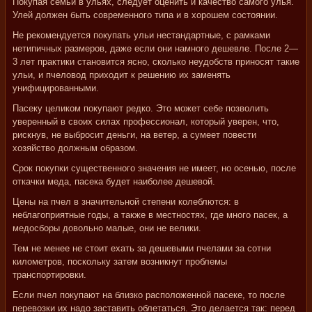
Покупая семьи в ульях, следует оценить и качество самого улья.
Улей должен быть современного типа и в хорошем состоянии.
Не рекомендуется покупать ульи нестандартные, с рамками
нетипичных размеров, даже если они намного дешевле. После 2—
3 лет практики становится ясно, сколько неудобств приносят такие
ульи, и пчеловод приходит к решению их заменять
унифицированными.
Пасеку целиком покупают редко. Это может себе позволить
уверенный в своих силах профессионал, который уверен, что,
рискнув, не выбросит деньги, на ветер, а сумеет повести
хозяйство должным образом.
Срок покупки существенного значения не имеет, но осенью, после
откачки меда, пасека будет наиболее дешевой.
Цены на пчел в значительной степени колеблются: в
неблагоприятные годы, а также в местностях, где много пасек, а
медосборы довольно малые, они не велики.
Тем не менее не стоит ехать за дешевыми пчелами за сотни
километров, поскольку затем возникнут проблемы
транспортировки.
Если пчел покупают на близко расположенной пасеке, то после
перевозки их надо заставить облетаться. Это делается так: перед