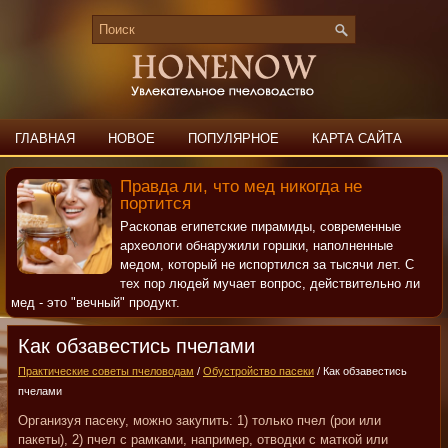
ГЛАВНАЯ
НОВОЕ
ПОПУЛЯРНОЕ
КАРТА САЙТА
ПОИСК
КОНТАКТЫ
Правда ли, что мед никогда не
портится
Раскопав египетские пирамиды, современные
археологи обнаружили горшки, наполненные
медом, который не испортился за тысячи лет. С
тех пор людей мучает вопрос, действительно ли
мед - это "вечный" продукт.
Как обзавестись пчелами
Практические советы пчеловодам
/
Обустройство пасеки
/ Как обзавестись
пчелами
Организуя пасеку, можно закупить: 1) только пчел (рои или
пакеты), 2) пчел с рамками, например, отводки с маткой или