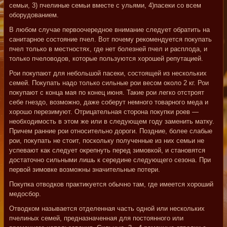
семьи, 3) пчелиные семьи вместе с ульями, 4)пасеки со всем
оборудованием.
В любом случае первоочередное внимание следует обратить на
санитарное состояние пчел. Вот почему рекомендуется покупать
пчел только в местностях, где нет болезней пчел и расплода, и
только пчеловодов, которые пользуются хорошей репутацией.
Рои покупают для небольшой пасеки, состоящей из нескольких
семей. Покупать надо только сильные рои весом около 2 кг. Рои
покупают с конца мая по конец июня. Такие рои легко отстроят
себе гнездо, возможно, даже соберут немного товарного меда и
хорошо перезимуют. Отрицательная сторона покупки роев —
необходимость в этом же или в следующем году заменить матку.
Причем ранние рои относительно дороги. Поздние, более слабые
рои, покупать не стоит, поскольку полученные из них семьи не
успевают как следует окрепнуть перед зимовкой, и становятся
достаточно сильными лишь к середине следующего сезона. При
первой зимовке возможны значительные потери.
Покупка отводков практикуется обычно там, где имеется хороший
медосбор.
Отводком называется отделенная часть одной или нескольких
пчелиных семей, предназначенная для постоянного или