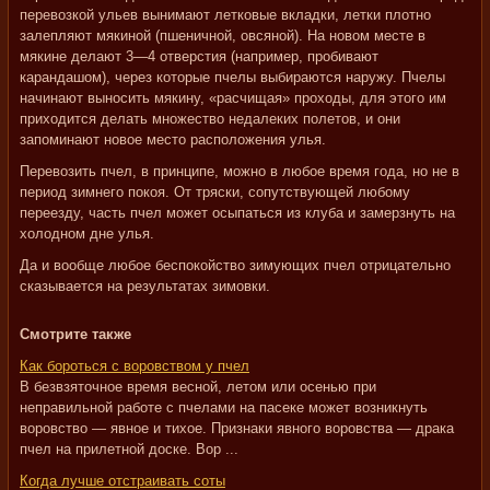
перевозкой ульев вынимают летковые вкладки, летки плотно
залепляют мякиной (пшеничной, овсяной). На новом месте в
мякине делают 3—4 отверстия (например, пробивают
карандашом), через которые пчелы выбираются наружу. Пчелы
начинают выносить мякину, «расчищая» проходы, для этого им
приходится делать множество недалеких полетов, и они
запоминают новое место расположения улья.
Перевозить пчел, в принципе, можно в любое время года, но не в
период зимнего покоя. От тряски, сопутствующей любому
переезду, часть пчел может осыпаться из клуба и замерзнуть на
холодном дне улья.
Да и вообще любое беспокойство зимующих пчел отрицательно
сказывается на результатах зимовки.
Смотрите также
Как бороться с воровством у пчел
В безвзяточное время весной, летом или осенью при
неправильной работе с пчелами на пасеке может возникнуть
воровство — явное и тихое. Признаки явного воровства — драка
пчел на прилетной доске. Вор ...
Когда лучше отстраивать соты