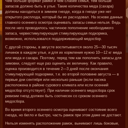
Чем больше формат рамки и чем слабее семья, тем больше
запасов должно быть в улье. Такие количества меда (сахара)
должны находиться в зимнем гнезде, когда в гнезде уже нет
открытого расплода, который бы их расходовал. На основе данных
главного осеннего осмотра оценивать запасы семьи нельзя. Ведь
после него проводилось частичное пополнение необходимого
запаса, червестимулирующая стимулирующая подкормка,
возможно, использовался поддерживающий медосбор.
С другой стороны, в августе воспитывается около 25—30 тысяч
личинок в каждом улье, и для их кормления нужно 10—12 кг меда
или меда и сахара. Поэтому, перед тем как пополнить запасы для
зимовки, следует еще раз оценить их величину. Как правило,
оценка производится в течение 2—3 дней после окончания
стимулирующей подкормки, т.е. во второй половине августа — в
первые дни сентября или несколько раньше (если пасека
расположена в районе сурового климата или если осенний
медосбор отсутствует). При наличии осеннего медосбора срок
ревизии гнезд должен быть соотнесен со сроком осеннего
медосбора.
Во время второго осеннего осмотра оценивают состояние всего
гнезда, но бегло и быстро, часть рамок при этом даже не достают.
Нельзя изменять расположение рамок, вынимают лишь боковые,