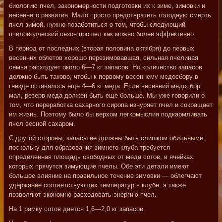
биологию пчел, закономерности подготовки их к зиме, зимовки и
весеннего развития. Мало просто предотвратить голодную смерть
пчел зимой, нужно позаботиться о том, чтобы следующий
пчеловодческий сезон прошел как можно более эффективно.
В период от последних (вторая половина октября) до первых
весенних облетов хорошо перезимовавшая, сильная пчелиная
семья расходует около 6—7 кг запасов. Но количество запасов
должно быть таково, чтобы к первому весеннему медосбору в
гнезде оставалось еще 4—6 кг меда. Если весенний медосбор
мал, резерв меда должен быть еще больше. Мы уже говорили о
том, что переработка сахарного сиропа изнуряет пчел и сокращает
им жизнь. Поэтому было бы верхом легкомыслия подкармливать
пчел весной сахаром.
С другой стороны, запасы не должны быть слишком обильными,
поскольку для образования зимнего клуба требуется
определенная площадь свободных от меда сотов, в ячейках
которых прячутся зимующие пчелы. Обе эти детали имеют
большое влияние на правильное течение зимовки — облегчают
удержание соответствующих температур в клубе, а также
позволяют экономно расходовать энергию пчел.
На 1 рамку сотов дается 1,6—2,0 кг запасов.