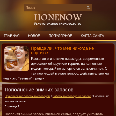
ГЛАВНАЯ
НОВОЕ
ПОПУЛЯРНОЕ
КАРТА САЙТА
ПОИСК
КОНТАКТЫ
Правда ли, что мед никогда не
портится
Раскопав египетские пирамиды, современные
археологи обнаружили горшки, наполненные
медом, который не испортился за тысячи лет. С
тех пор людей мучает вопрос, действительно ли
мед - это "вечный" продукт.
Пополнение зимних запасов
Практические советы пчеловодам
/
Заботы пчеловода на пасеке
/ Пополнение
зимних запасов
Страница 1
Пополняя зимние запасы пчелиной семьи, следует учитывать