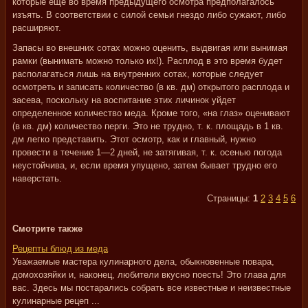
которые еще во время предыдущего осмотра предполагалось
изъять. В соответствии с силой семьи гнездо либо сужают, либо
расширяют.
Запасы во внешних сотах можно оценить, выдвигая или вынимая
рамки (вынимать можно только их!). Расплод в это время будет
располагаться лишь на внутренних сотах, которые следует
осмотреть и записать количество (в кв. дм) открытого расплода и
засева, поскольку на воспитание этих личинок уйдет
определенное количество меда. Кроме того, «на глаз» оценивают
(в кв. дм) количество перги. Это не трудно, т. к. площадь в 1 кв.
дм легко представить. Этот осмотр, как и главный, нужно
провести в течение 1—2 дней, не затягивая, т. к. осенью погода
неустойчива, и, если время упущено, затем бывает трудно его
наверстать.
Страницы:
1
2
3
4
5
6
Смотрите также
Рецепты блюд из меда
Уважаемые мастера кулинарного дела, обыкновенные повара,
домохозяйки и, наконец, любители вкусно поесть! Это глава для
вас. Здесь мы постарались собрать все известные и неизвестные
кулинарные рецеп ...