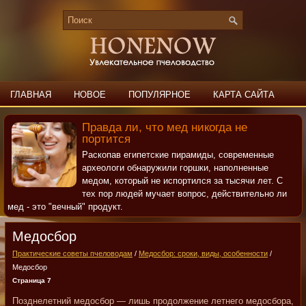
ГЛАВНАЯ
НОВОЕ
ПОПУЛЯРНОЕ
КАРТА САЙТА
ПОИСК
КОНТАКТЫ
Правда ли, что мед никогда не
портится
Раскопав египетские пирамиды, современные
археологи обнаружили горшки, наполненные
медом, который не испортился за тысячи лет. С
тех пор людей мучает вопрос, действительно ли
мед - это "вечный" продукт.
Медосбор
Практические советы пчеловодам
/
Медосбор: сроки, виды, особенности
/
Медосбор
Страница 7
Позднелетний медосбор — лишь продолжение летнего медосбора,