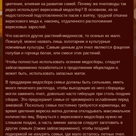
цветения, влияния на развитие семей. Почему же пчеловоды так
редко используют вересковый медосбор? В основном, из-за
недостаточной подготовленности пасек к взятку, трудной откачки
верескового меда и, наконец, отдаленного расположения
вересковых зарослей.
Что касается других растений-медоносов, то осенью их мало.
Пожалуй, можно назвать лишь золотарник и культурные
пожнивные культуры. Самым ценным для пчел являются фацелия
голубая и горчица белая, или смеси этих растений.
Чтобы полностью использовать осенние медосборы, следует
заблаговременно позаботиться о продолжении яйцекладки и,
может быть, использовать запасных маток.
В преддверии медосбора семьи должны быть сильными, иметь
много печатного расплода, чтобы выходящие из него сборщицы
могли заменить пчел, довольно часто гибнущих при столь поздних
сборах. Это предохранит семьи от чрезмерного ослабления перед
зимовкой. Поскольку семье постоянно требуются кормилицы, во
время цветения вереска матка должна откладывать максимальное
количество яиц. Вернуться с верескового медосбора нужно не
слишком поздно, а часть зимних запасов следует заготовить в
других семьях (также заблаговременно), чтобы поздней
подкормкой не изнурять семьи, где мало осталось летных пчел.