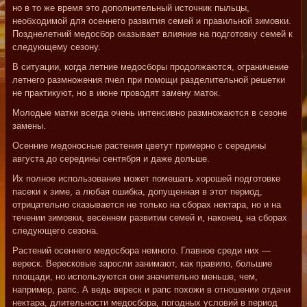
но в то же время это дополнительный источник пыльцы,
необходимой для осеннего развития семей и правильной зимовки.
Позднелетний медосбор оказывает влияние на подготовку семей к
следующему сезону.
В ситуации, когда летние медосборы продолжаются, ограничение
летнего размножения пчел при помощи разделительной решетки
не практикуют, но в июне проводят замену маток.
Молодые матки всегда очень интенсивно размножаются в сезоне
замены.
Осенние медоносные растения цветут примерно с середины
августа до середины сентября и даже дольше.
Их полное использование может помешать хорошей подготовке
пасеки к зиме, а любая ошибка, допущенная в этот период,
отрицательно сказывается не только на сборах нектара, но и на
течении зимовки, весеннем развитии семей и, наконец, на сборах
следующего сезона.
Растений осеннего медосбора немного. Главное среди них —
вереск. Вересковые заросли занимают, как правило, большие
площади, но используются они значительно меньше, чем,
например, рапс. А ведь вереск и рапс похожи в отношении отдачи
нектара, длительности медосбора, погодных условий в период