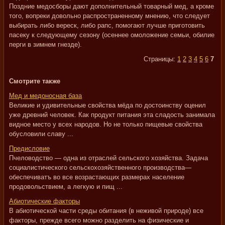
Поздние медосборы дают дополнительный товарный мед, а кроме
того, вопреки довольно распространенному мнению, что следует
выбирать либо вереск, либо рапс, помогают лучше приготовить
пасеку к следующему сезону (осеннее омоложение семьи, обилие
перги в зимнем гнезде).
Страницы:
1
2
3
4
5
6
7
Смотрите также
Мед и медоносная база
Великие и удивительные свойства мёда по достоинству оценил
уже древний человек. Как продукт питания эта сладость занимала
видное место у всех народов. Но не только пищевые свойства
обусловили славу ...
Предисловие
Пчеловодство — одна из отраслей сельского хозяйства. Задача
социалистического сельскохозяйственного производства—
обеспечиватъ во все возрастающих размерах население
продовольствием, а легкую и пищ ...
Абиотические факторы
В абиотической части среды обитания (в неживой природе) все
факторы, прежде всего можно разделить на физические и