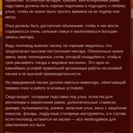
перевозке. Всяческие вкладки, крышки, вентиляционные рамы,
надставки должны быть хорошо подогнаны и подходить к любому
улью, чтобы не нужно было тратить времени на их подбор или
метку.
Ульи должны быть достаточно объемными, чтобы в них могли
содержаться очень сильные семьи и накапливаться большие
запасы нектара.
Ведь пчеловод вывозит пасеку на хорошие медоносы, что
предполагает высокие поступления нектара. Обязательно нужно
иметь запас полноценных сотов, который понадобится, чтобы в
срок расширять гнезда и медовые магазины. Это одно из
важнейших условий правильной организации работы на кочевой
пасеке и ее высокой производительности.
На передвижной пасеке должен иметься инвентарь, облегчающий
перевоз пчел и работу в кочевых условиях.
Сюда входят: складные подставки под ульи, оснастка для
вентиляции и закрепления рамок, дополнительные стамески,
дымари, пульверизатор, роевня, запасные ульи, весы с защитным
кожухом, фонарь, подручные столярные инструменты, а в случае,
если пчеловод останется на пасеке — все необходимое для
обеспечения его быта.