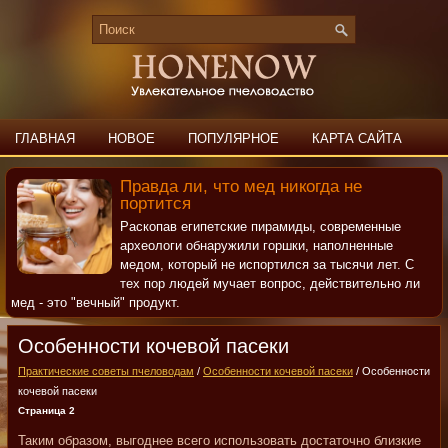
ГЛАВНАЯ
НОВОЕ
ПОПУЛЯРНОЕ
КАРТА САЙТА
ПОИСК
КОНТАКТЫ
Правда ли, что мед никогда не
портится
Раскопав египетские пирамиды, современные
археологи обнаружили горшки, наполненные
медом, который не испортился за тысячи лет. С
тех пор людей мучает вопрос, действительно ли
мед - это "вечный" продукт.
Особенности кочевой пасеки
Практические советы пчеловодам
/
Особенности кочевой пасеки
/ Особенности
кочевой пасеки
Страница 2
Таким образом, выгоднее всего использовать достаточно близкие