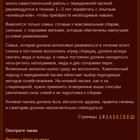
опыта самостоятельной работы с передвижной пасекой,
рекомендуется в течение 1—2 лет поработать с опытным
«кочевщи-ком», чтобы приобрести необходимые навыки.
Вывозятся только семьи, готовые к максимальным сборам,
сильные, с хорошими матками, которым обеспечены наилучшие
условия размножения.
Семье, которая должна интенсивно развиваться в течение всего
сезона и постоянно восполнять отряд сборщиц, должно всегда
хватать меда и пыльцы: в семье постоянно должно находиться
четы-ре-пять килограммов, меда и две соторамки перги.
Возможные нехватки нужно сразу же восполнять. Комплексный
подход к передвижной пасеке облегчает выбор подходящих
методов хозяйствования. На кочевой пасеке, как и на
стационарной, нужно применять оговоренные выше способы
увеличения силы семей и их подготовки к сборам.
Кочевая пасека должна быть абсолютно здорова, правила гигиены
и санитарии должны неукоснительно соблюдаться.
Страницы:
1
2
3
4
5
6
7
8
9
10
Смотрите также
Рецепты блюд из меда