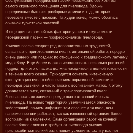
Обслуживание передвижной пасеки невозможно без хотя бы
самого скромного помещения для пчеловода. Удобны
передвижные бытовки, разборные домики и т. д., которые
перевозят вместе с пасекой. На худой конец, можно обойтись
обычной туристской палаткой.
И еще один из важнейших факторов успеха и окупаемости
передвижной пасеки — профессионализм пчеловода.
Кочевая пасека создает ряд дополнительных трудностей,
связанных с приготовлением пчел к интенсивной работе, нередко
очень ранних или поздних по отношению к традиционному летнему
медосбору. Еще более сложно использовать несколько растений
подряд: для этого пасека должна находиться в полной готовности
в течение всего сезона. Приходится сочетать интенсивную
эксплуатацию пчел с обеспечением нормальной зимовки и
периодов развития, а часто также с воспитанием маток. К этому
добавляется риск, связанный с транспортировкой пчел:
безопасность ее зависит прежде всего от знаний и опыта
пчеловода. На новых территориях увеличивается опасность
заболеваний, причем инфекция тем опаснее для пчел, чем
напряженнее они работают, так как изношенный организм более
восприимчив к болезням. Сама организация работ на кочевой
пасеке более сложна и требует от пчеловода умения
приспособиться всякий раз к новым условиям. Если у вас нет