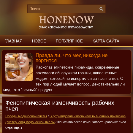
ГЛАВНАЯ
НОВОЕ
ПОПУЛЯРНОЕ
КАРТА САЙТА
ПОИСК
КОНТАКТЫ
Правда ли, что мед никогда не
портится
Раскопав египетские пирамиды, современные
археологи обнаружили горшки, наполненные
медом, который не испортился за тысячи лет. С
тех пор людей мучает вопрос, действительно ли
мед - это "вечный" продукт.
Фенотипическая изменчивость рабочих
пчел
Породы медоносной пчелы
/
Внутривидовая изменчивость внешних признаков
(экстерьера) медоносной пчелы
/ Фенотипическая изменчивость рабочих пчел
Страница 1