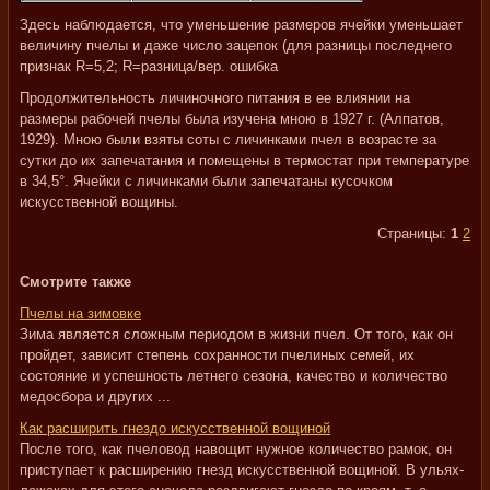
Здесь наблюдается, что уменьшение размеров ячейки уменьшает
величину пчелы и даже число зацепок (для разницы последнего
признак R=5,2; R=разница/вер. ошибка
Продолжительность личиночного питания в ее влиянии на
размеры рабочей пчелы была изучена мною в 1927 г. (Алпатов,
1929). Мною были взяты соты с личинками пчел в возрасте за
сутки до их запечатания и помещены в термостат при температуре
в 34,5°. Ячейки с личинками были запечатаны кусочком
искусственной вощины.
Страницы:
1
2
Смотрите также
Пчелы на зимовке
Зима является сложным периодом в жизни пчел. От того, как он
пройдет, зависит степень сохранности пчелиных семей, их
состояние и успешность летнего сезона, качество и количество
медосбора и других ...
Как расширить гнездо искусственной вощиной
После того, как пчеловод навощит нужное количество рамок, он
приступает к расширению гнезд искусственной вощиной. В ульях-