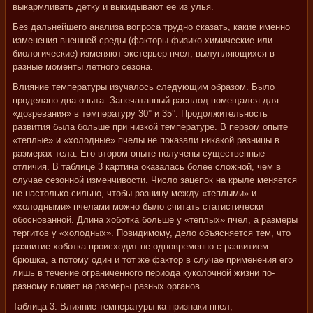
выкармливать детку и выкидывают ее из улья.
Без дальнейшего анализа вопроса трудно сказать, какие именно
изменения внешней среды (факторы физико-химические или
биологические) изменяют экстерьер пчел, вылупляющихся в
разные моменты летного сезона.
Влияние температуры изучалось следующим образом. Было
проделано два опыта. Запечатанный расплод помещался для
«дозревания» в температуру 30° и 35°. Продолжительность
развития была больше при низкой температуре. В первом опыте
«теплые» и «холодные» пчелы не показали никакой разницы в
размерах тела. Его втором опыте получены существенные
отличия. В таблице 3 картина оказалась более сложной, чем в
случае сезонной изменчивости. Число зацепок на крыле меняется
не настолько сильно, чтобы разницу между «теплыми» и
«холодными» пчелами можно было считать статистически
обоснованной. Длина хоботка больше у «теплых» пчел, а размеры
тергитов у «холодных». Повидимому, дело объясняется тем, что
развитие хоботка происходит не одновременно с развитием
брюшка, а потому один и тот же фактор в случае применения его
лишь в течение ограниченного периода куколочной жизни по-
разному влияет на размеры разных органов.
Таблица 3. Влияние температуры ка признаки ппел,