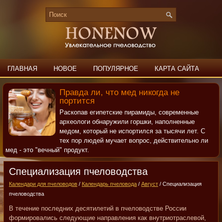
ГЛАВНАЯ
НОВОЕ
ПОПУЛЯРНОЕ
КАРТА САЙТА
ПОИСК
КОНТАКТЫ
Правда ли, что мед никогда не
портится
Раскопав египетские пирамиды, современные
археологи обнаружили горшки, наполненные
медом, который не испортился за тысячи лет. С
тех пор людей мучает вопрос, действительно ли
мед - это "вечный" продукт.
Специализация пчеловодства
Календари для пчеловодов
/
Календарь пчеловода
/
Август
/ Специализация
пчеловодства
В течение последних десятилетий в пчеловодстве России
формировались следующие направления как внутриотраслевой,