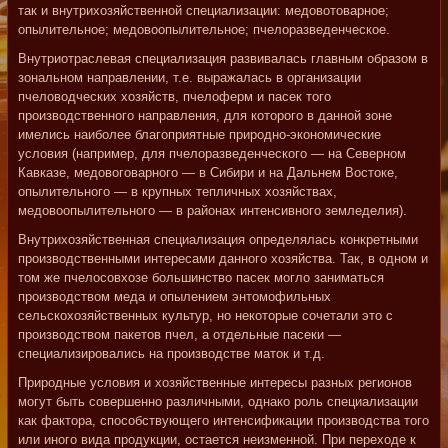
так и внутрихозяйственной специализации: медовотоварное;
опылительное; медовоопылительное; пчелоразведенческое.
Внутриотраслевая специализация развивалась главным образом в
зональном направлении, т.е. выражалась в организации
пчеловодческих хозяйств, пчелоферм и пасек того
производственного направления, для которого в данной зоне
имелись наиболее благоприятные природно-экономические
условия (например, для пчелоразведенческого — на Северном
Кавказе, медовоговарного — в Сибири и на Дальнем Востоке,
опылительного — в крупных тепличных хозяйствах,
медовоопылительного — в районах интенсивного земледелия).
Внутрихозяйственная специализация определялась конкретными
производственными интересами данного хозяйства. Так, в одном и
том же пчелосовхозе большинство пасек могло заниматься
производством меда и опылением энтомофильных
сельскохозяйственных культур, но некоторые сочетали это с
производством пакетов пчел, а отдельные пасеки —
специализировались на производстве маток и т.д.
Природные условия и хозяйственные интересы разных регионов
могут быть совершенно различными, однако роль специализации
как фактора, способствующего интенсификации производства того
или иного вида продукции, остается неизменной. При переходе к