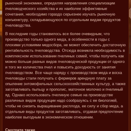
рыночной экономике, определяя направления специализации
пчеловодческого хозяйства и их наиболее эффективные
сочетания, необходимо гораздо серьезнее изучать рыночную
конъюнктуру, складывающуюся по отдельным видам продуктов
пчеловодства.
В последние годы становилось все более очевидным, что
производство только одного меда, в особенности в годы с
плохими условиями медосбора, не может обеспечить достаточную
рентабельность пчеловодства. Отсюда возникла необходимость в
комплексном использовании пчелиных семей, чтобы получить как
можно больше разных видов пчеловодческой продукции от одного
и того же количества пчел и повысить доходность от занятия
пчеловодством. Все чаще наряду с производством меда и воска
пчеловоды стали получать с фермеров арендную плату за
опыление энтомофильных сельскохозяйственных культур, а также
заготавливать пыльцу и прополис, маточное молочко и пчелиный
яд. Однако использовать пчелиную семью на производстве
различных видов продукции надо сообразуясь с ее биологией,
чтобы не снизить выращивание расплода, ее силу и сбор меда, а
отдельные виды продуктов заготавливать, отдавая предпочтение
наиболее выгодным в экономическом отношении.
Смотрите также