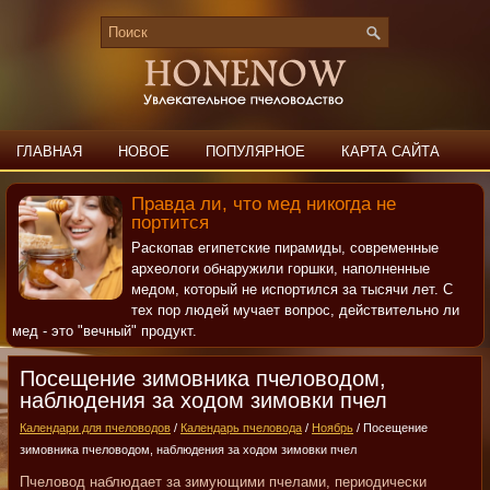
ГЛАВНАЯ
НОВОЕ
ПОПУЛЯРНОЕ
КАРТА САЙТА
ПОИСК
КОНТАКТЫ
Правда ли, что мед никогда не
портится
Раскопав египетские пирамиды, современные
археологи обнаружили горшки, наполненные
медом, который не испортился за тысячи лет. С
тех пор людей мучает вопрос, действительно ли
мед - это "вечный" продукт.
Посещение зимовника пчеловодом,
наблюдения за ходом зимовки пчел
Календари для пчеловодов
/
Календарь пчеловода
/
Ноябрь
/ Посещение
зимовника пчеловодом, наблюдения за ходом зимовки пчел
Пчеловод наблюдает за зимующими пчелами, периодически