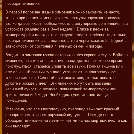
посещая зимовник.
В первой половине зимы в зимовник можно заходить не часто,
только при резких изменениях температуры наружного воздуха,
т.е. когда возникает необходимость в регулировке вентиляционных
устройств (обычно раз в 3—4 недели). Ближе к весне за
температурой и влажностью воздуха следят особенно тщательно,
посещая зимовник раз в неделю, а то и через каждые 3—5 дней в
зависимости от состояния пчелиных семей и погоды.
Входить в зимовник нужно осторожно, без скрипа и стука. Войдя в
зимовник, не зажигая света, пчеловод должен некоторое время
прислушаться, стараясь уловить все звуки. Полная тишина или
еле слышный ровный гул пчел указывают на благополучное
течение зимовки. Сильный шум может свидетельствовать о
духоте и жажде у пчел. Эти явления могут быть вызваны
излишней сухостью воздуха, повышенной температурой или
кристаллизацией меда. Необходимо усилить вентиляцию
помещения.
Установив, что все благополучно, пчеловод зажигает красный
фонарь и осматривает наружный вид ульев. Прежде всего
обращают внимание на летки — нет ли на них мертвых пчел и как
они выглядят.