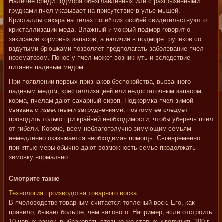
Наличие среди подмора обезглавленных или с разгрызенными
грудками пчел указывает на присутствие в улье мышей.
Кристаллы сахара на телах погибших особей свидетельствуют о
кристаллизации меда. Влажный и мокрый подмор говорит о
закисании кормовых запасов, а наличие в подморе трупиков со
вздутыми брюшками позволяет предполагать заболевание пчел
нозематозом. Понос у пчел может возникнуть и вследствие
питания падевым медом.
При появлении первых признаков беспокойства, вызванного
падевым медом, кристаллизацией или недостаточным запасом
корма, пчелам дают сахарный сироп. Подкормка пчел зимой
связана с известными затруднениями, поэтому ее следует
проводить только при крайней необходимости, чтобы уберечь пчел
от гибели. Короче, всем неблагополучно зимующим семьям
немедленно оказывается необходимая помощь. Своевременно
принятые меры обычно дают возможность семье продолжать
зимовку нормально.
Смотрите также
Технология производства товарного воска
В пчеловодстве товарным считается топленый воск. Его, как
правило, бывает больше, чем валового. Например, если отстроить
10 новых рамок, выбраковать столько же старых и получить 300 г