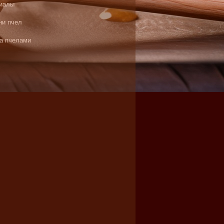
иалы
ни пчел
за пчелами