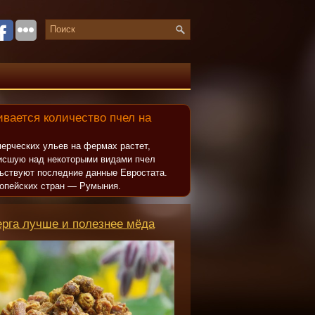
вается количество пчел на
ерческих ульев на фермах растет,
исшую над некоторыми видами пчел
льствуют последние данные Евростата.
опейских стран — Румыния.
ерга лучше и полезнее мёда