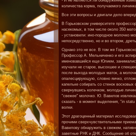
- И не являются ли обнаруженные изме
количества корма, получаемого личинк
Все эти вопросы и двигали дело вперед
В Горьковском университете профессор
насекомых, в том числе около 350 мато
- установили: ино-породное молочко мо
непосредственно, но и во втором, дрет
Однако это не все. В том же Горьковск
Профессор А. Мельниченко и его аспир
именовавшийся еще Юлием, занимались
изучали не старое, высохшее и спекшее
после выхода молодых маток, а молочк
опалесцирующую, словно яичко, отложе
капельке собирать со стенок восковых 
свернувшись колечком, молодые личинк
"свежее" молочко. Ю. Вавилов извлека
сказать - в момент выделения, "in stat
волки.
Этот драгоценный материал исследова
прочими сверхчувствительными приема
Вавилову обнаружить в свежем, нативн
заветные РНК и ДНК. Сообщение об отк