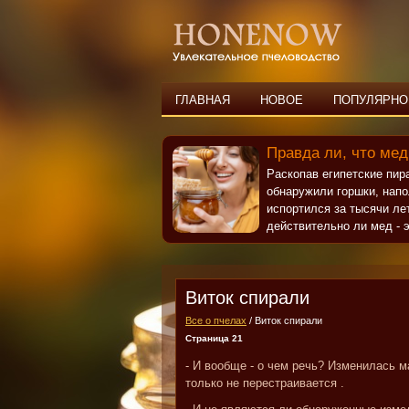
ГЛАВНАЯ
НОВОЕ
ПОПУЛЯРНО
Правда ли, что мед
Раскопав египетские пи
обнаружили горшки, нап
испортился за тысячи ле
действительно ли мед - э
Виток спирали
Все о пчелах
/ Виток спирали
Страница 21
- И вообще - о чем речь? Изменилась м
только не перестраивается .