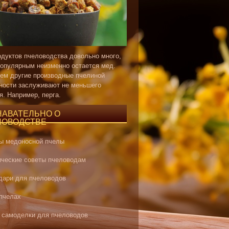
одуктов пчеловодства довольно много,
опулярным неизменно остается мед.
ем другие производные пчелиной
ности заслуживают не меньшего
я. Например, перга.
НАВАТЕЛЬНО О
ЛОВОДСТВЕ
ы медоносной пчелы
ические советы пчеловодам
дари для пчеловодов
 пчелах
 самоделки для пчеловодов