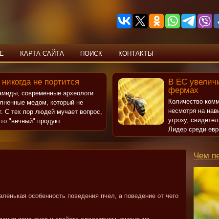
Е
КАРТА САЙТА
ПОИСК
КОНТАКТЫ
 никогда не портится
В ЕС увеличи
фермах
рамиды, современные археологи
Количество комм
олненные медом, который не
несмотря на нав
т. С тех пор людей мучает вопрос,
угрозу, свидете
то "вечный" продукт.
Лидер среди евр
Чем п
аленькая особенность поведения пчел, а поведение от чего