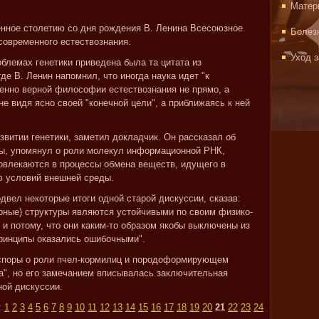
Матер
енное столетию со дня рождения В. Ленина Всесоюзное
Болез
овременного естествознания.
Уход 
блемах генетики приведена была та цитата из
де В. Ленин напомнил, что иногда наука идет "к
енно верной философии естествознания не прямо, а
 не видя ясно своей "конечной цели", а приближаясь к ней
витии генетики, заметил докладчик. Он рассказал об
ды, упомянул о роли молекул информационной РНК,
овлекаются в процессы обмена веществ, идущего в
ю условий внешней среды.
одвел некоторые итоги одной старой дискуссии, сказав:
ярные) структуры являются устойчивыми по своим физико-
 и потому, что они каким-то образом якобы выключены из
принципы оказались ошибочными".
 споры о роли пчел-кормилиц и породоформирующем
а", но его замечанием вписывалась заключительная
ной дискуссии.
:
1
2
3
4
5
6
7
8
9
10
11
12
13
14
15
16
17
18
19
20
21
22
23
24