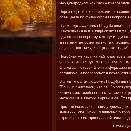
международном конгрессе пчеловодов.
Через год в Москве проходило посвящ
совещание по философским вопросам с
В докладе академика Н. Дубинина о про
"Материализма и эмпириокритицизма", г
единственно верному методу и единств
зигзагами, не сознательно, а стихийно,
ощупью, шатаясь, иногда даже задом".
Подобная же картина наблюдалась в раз
успехах, достигнутых за последние го
благодаря которой блоки информации в
организме, и подвергаются воздействи
В этой-то связи академик Н. Дубинин п
"Раньше считалось, что эти ( молекул
химическим особенностям, а также еще
метаболизма клетки и организма. Эти 
Вряд ли имел здесь в виду докладчик
значении "специфики личиночного корм
страница и в историю давней пчеловод
Страницы