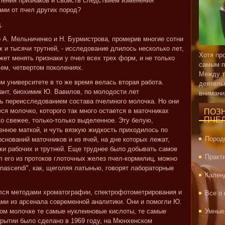
ления признаков и свойств следствием изменения
ами от пчел других пород?
.
 А. Мельниченко и Н. Бурмистрова, промерив многие сотни
к и тысячи трутней, - исследование длилось несколько лет,
Хотя пр
жет менять признаки у пчел всех трех форм, и не только
самым п
ьем, четвертом поколениях.
Между т
ом университете в то же время велась вторая работа.
деятель
ант, биохимик Ю. Вавилов, по молодости лет
внимани
 переисследованием состава пчелиного молочка. Но они
ся молочко, которого так много остается в маточниках
ПОЗ
ПЧЕ
о свежее, только-только выделенное. Эту белую,
нное маткой, и чуть вязкую жидкость приходилось по
Пород
оснований маточников и из ячей, на дне которых лежат,
и рабочих и трутней. Еще труднее было добывать самое
Практ
л его из протоков глоточных желез пчел-кормилиц, можно
u nascendi", как, щеголяя латынью, говорят лабораторные
Кален
лся методами хроматографии, спектрофотометрирования и
Все о
ми из арсенала современной аналитики. Они и помогли Ю.
ом молочке те самые нуклеиновые кислоты, те самые
Умные
рытии было сделано в 1969 году, на Мюнхенском