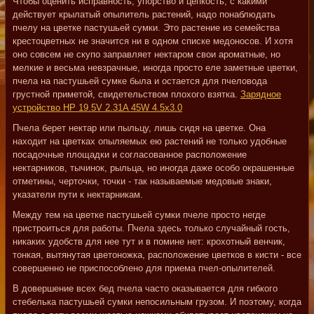
Чтобы оценить исправность, упорство и цепкость, с какими
действует крылатый опылитель растений, надо понаблюдать
пчелу на цветке пастушьей сумки. Это растение из семейства
крестоцветных не значится ни в одном списке медоносов. И хотя
оно совсем не скупо заправляет нектаром свои ароматные, но
мелкие и весьма невзрачные, иногда просто еле заметные цветки,
пчела на пастушьей сумке была и остается для пчеловода
грустной приметой, свидетельством плохого взятка.
Зарядное
устройство HP 19.5V 2.31A 45W 4.5x3.0
Пчела берет нектар или пыльцу, лишь сидя на цветке. Она
находит на цветках опыляемых ею растений не только удобные
посадочные площадки и согласованное расположение
нектарников, тычинок, рыльца, но иногда даже особо окрашенные
отметины, черточки, точки - так называемые медовые знаки,
указатели пути к нектарникам.
Между тем на цветке пастушьей сумки пчеле просто негде
пристроиться для работы. Пчела здесь только случайный гость,
никаких удобств для нее тут и в помине нет: крохотный венчик,
тонкая, вытянутая цветоножка, расположение цветков в кисти - все
совершенно не приспособлено для приема пчел-опылителей.
В довершение всех бед пчела часто оказывается для гибкого
стебелька пастушьей сумки непосильным грузом. И поэтому, когда