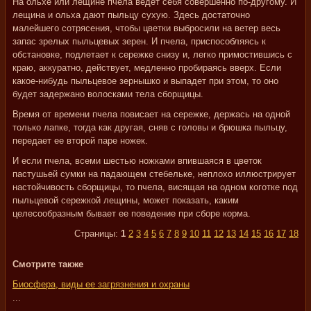
На ольхе или лещине пчела ведет себя совершенно по-другому. И
лещина и ольха дают пыльцу сухую. Здесь достаточно
малейшего сотрясения, чтобы цветки выбросили на ветер весь
запас зрелых пыльцевых зерен. И пчела, приспособляясь к
обстановке, подлетает к сережке снизу и, легко примостившись с
краю, аккуратно, действует, медленно пробираясь вверх. Если
какое-нибудь пыльцевое зернышко и выпадет при этом, то оно
будет задержано волосками тела сборщицы.
Время от времени пчела повисает на сережке, держась на одной
только лапке, тогда как другая, сняв с головы и брюшка пыльцу,
передает ее второй паре ножек.
И если пчела, всеми шестью ножками впившаяся в цветок
пастушьей сумки на падающем стебельке, неплохо иллюстрирует
настойчивость сборщицы, то пчела, висящая на одном коготке под
пыльцевой сережкой лещины, может показать, каким
целесообразным бывает ее поведение при сборе корма.
Страницы:
1
2
3
4
5
6
7
8
9
10
11
12
13
14
15
16
17
18
Смотрите также
Биосфера, виды ее загрязнения и охраны
...