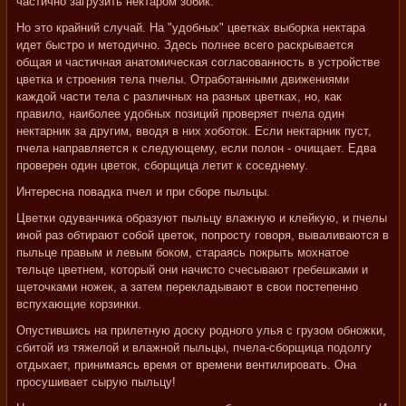
частично загрузить нектаром зобик.
Но это крайний случай. На "удобных" цветках выборка нектара
идет быстро и методично. Здесь полнее всего раскрывается
общая и частичная анатомическая согласованность в устройстве
цветка и строения тела пчелы. Отработанными движениями
каждой части тела с различных на разных цветках, но, как
правило, наиболее удобных позиций проверяет пчела один
нектарник за другим, вводя в них хоботок. Если нектарник пуст,
пчела направляется к следующему, если полон - очищает. Едва
проверен один цветок, сборщица летит к соседнему.
Интересна повадка пчел и при сборе пыльцы.
Цветки одуванчика образуют пыльцу влажную и клейкую, и пчелы
иной раз обтирают собой цветок, попросту говоря, вываливаются в
пыльце правым и левым боком, стараясь покрыть мохнатое
тельце цветнем, который они начисто счесывают гребешками и
щеточками ножек, а затем перекладывают в свои постепенно
вспухающие корзинки.
Опустившись на прилетную доску родного улья с грузом обножки,
сбитой из тяжелой и влажной пыльцы, пчела-сборщица подолгу
отдыхает, принимаясь время от времени вентилировать. Она
просушивает сырую пыльцу!