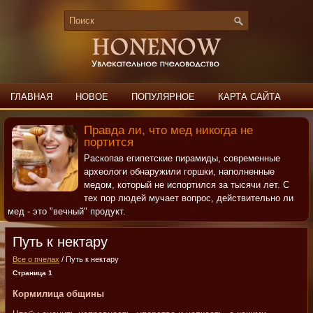
ГЛАВНАЯ
НОВОЕ
ПОПУЛЯРНОЕ
КАРТА САЙТА
ПОИСК
КОНТАКТЫ
Правда ли, что мед никогда не
портится
Раскопав египетские пирамиды, современные
археологи обнаружили горшки, наполненные
медом, который не испортился за тысячи лет. С
тех пор людей мучает вопрос, действительно ли
мед - это "вечный" продукт.
Путь к нектару
Все о пчелах
/ Путь к нектару
Страница 1
Кормилица общины