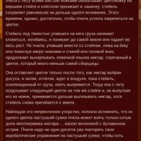
пчела с лету всеми шестью ножками обхватывает цветоножку на
вершине стебля и хоботком проникает в чашечку, стебель
сохраняет равновесие не дольше одного мгновения. Этого
времени, однако, достаточно, чтобы пчела успела закрепиться на
цветке.
Стебель под тяжестью упавшего на него груза начинает
клониться, изгибаясь, и поникает до самой земли или падает во
весь рост. Но пчела, упавшая вместе со стеблем, лежа на боку
или повиснув вверх ножками и спиной или головой вниз,
продолжает вычерпывать ложечкой язычка нектар, спрятанный в
цветке, который много меньше самой сборщицы.
Она оставляет цветок только после того, как нектар выбран
досуха, и затем, отлетая, ждет в воздухе, пока стебель,
освобожденный от груза, опять выпрямится. Тогда она с лету
оседлывает следующий цветок на том же стебле и, не выпуская
его из ножек, принимается дальше вылизывать нектар, хотя
стебель снова пригибается к земле.
Наблюдая это непреклонное упорство, полезно вспомнить, что из
одного цветка пастушьей сумки пчела может взять только сотые
доли миллиграмма нектара - , каплю величиной с булавочное
острие. Пчеле надо не один десяток раз повторить свои
акробатические упражнения на пастушьей сумке, чтобы хоть