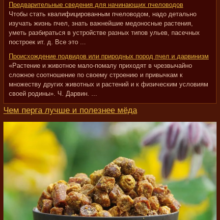
Предварительные сведения для начинающих пчеловодов
Чтобы стать квалифицированным пчеловодом, надо детально
изучать жизнь пчел, знать важнейшие медоносные растения,
уметь разбираться в устройстве разных типов ульев, пасечных
построек ит. д. Все это ...
Происхождение подвидов или природных пород пчел и дарвинизм
«Растение и животное мало-помалу приходят в чрезвычайно
сложное соотношение по своему строению и привычкам к
множеству других животных и растений и к физическим условиям
своей родины». Ч. Дарвин. ...
Чем перга лучше и полезнее мёда