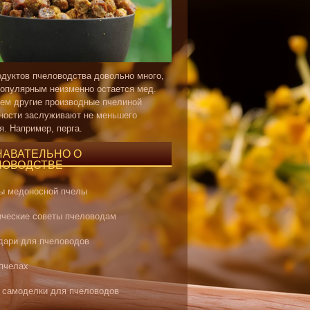
одуктов пчеловодства довольно много,
опулярным неизменно остается мед.
ем другие производные пчелиной
ности заслуживают не меньшего
я. Например, перга.
НАВАТЕЛЬНО О
ЛОВОДСТВЕ
ы медоносной пчелы
ические советы пчеловодам
дари для пчеловодов
 пчелах
 самоделки для пчеловодов