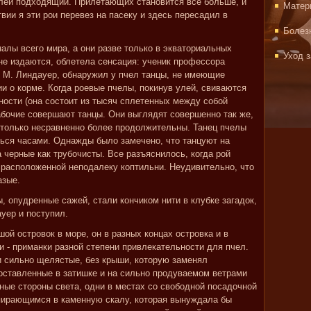
улей подходящий. Прилетающих становится все больше, и
Матер
вии я эти рои перевез на пасеку и здесь пересадил в
Болез
алы всего мира, а они разве только в экваториальных
Уход 
не издаются, облетела сенсация: ученик профессора
 М. Линдауер, обнаружил у пчел танцы, не имеющие
и о корме. Когда роевые пчелы, покинув улей, свиваются
хности (она состоит из тысяч сплетенных между собой
бочие совершают танцы. Они выглядят совершенно так же,
е только несравненно более продолжительны. Танец пчелы
ься часами. Однажды было замечено, что танцуют на
 черные как трубочисты. Все разъяснилось, когда рой
, расположенной неподалеку коптильни. Неудивительно, что
азые.
, опудренные сажей, стали кончиком нити в клубке загадок,
уер и поступил.
шой островок в море, он в разных концах островка и в
и - приманки разной степени привлекательности для пчел.
 сильно щелястые, без крыши, которую заменял
оставленные в затишке и на сильно продуваемом ветрами
ные стороны света, одни в местах со свободной посадочной
упирающимся в каменную скалу, которая вынуждала бы