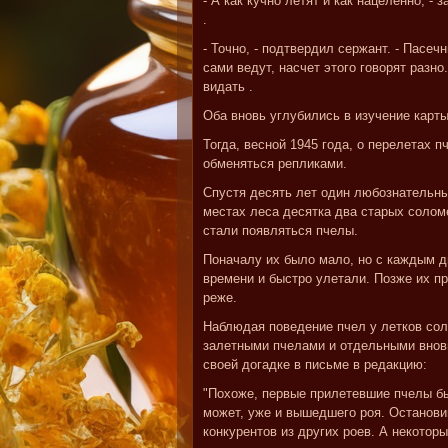
- А как кучно летят и как нацеленно, -
.
- Точно, - подтвердил сержант. - Пасеч
сами ведут, насчет этого говорят разно.
видать .
Оба вновь углубились в изучение карты
Тогда, весной 1945 года, о перелетах п
обменяться репликами.
Спустя десять лет один любознательны
местах леса десятка два старых соломе
стали появляться пчелы.
Поначалу их было мало, но с каждым д
времени и быстро улетали. Позже их п
реже.
Наблюдая поведение пчел у летков сол
залетными пчелами и отдельными внов
своей догадке в письме в редакцию:
"Похоже, первые прилетевшие пчелы бы
может, уже и вышедшего роя. Остановив
конкурентов из других роев. А некото