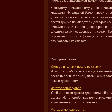
пчел, возвращающихся домой, соверша
К каждому приманочному улью пристав
красками. Их задачей было наносить на
улья и второй - номер пчелы, а также 
время другие наблюдатели дежурили у 
обитали семьи, готовящиеся к роению
следили за их поведением на сотах. Тр
подъемных помостах) следила за мече
окончательным слетом.
Смотрите также
Уход за пчелами после выставки
Искусство работы пчеловода в весеннее
роста пчелиных семей, чтобы они к гла
семьи даже в сам ...
Изготовление ульев
Улей является домом для пчелиной сем
должен быть удобен как для самих жите
видоизменяются. Это связано с ...
Методы менеджмента