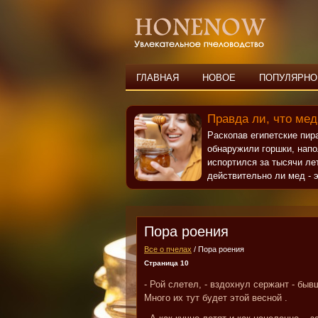
ГЛАВНАЯ
НОВОЕ
ПОПУЛЯРНО
Правда ли, что мед
Раскопав египетские пи
обнаружили горшки, нап
испортился за тысячи ле
действительно ли мед - э
Пора роения
Все о пчелах
/ Пора роения
Страница 10
- Рой слетел, - вздохнул сержант - бы
Много их тут будет этой весной .