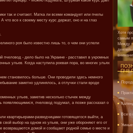
 заметил офицер. - Можно подумать, штурман какой курс дает
ники так и считают. Матка ли всеми командует или пчелы
 А что все к своему месту курс держат, оно и на глаз
Хотя пр
.
самым п
челиного роя было известно лишь то, о чем они успели
Между т
деятель
внимани
й пчеловод - дело было на Украине - расставил в укромных
нных ульев. Когда наступила роевая пора, во многих ульях
ПОЗ
ПЧЕ
нем становилось больше. Они проводили здесь немного
Пород
ребывание заметно удлинялось, а отлучки стали вроде
Практ
оменных ульев, заметив несколько стычек между
ь появляющимися, пчеловод подумал, а позже рассказал о
Кален
Все о
ли квартирьерами-разведчицами готовящегося выйти, а
 свой выбор на одном из ульев, они уже обороняют его от
Умные
рые возвращаются домой и сообщают родной семье о месте и