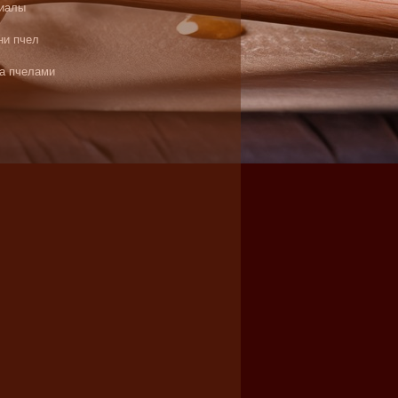
иалы
ни пчел
за пчелами