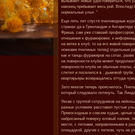
вызывают новых удостовериться, что 
наконец прибывает весь рой. Впоследст
нормальные ульи ."
Еще пять лет спустя пчеловодные журн
странах да в Гренландии и Антарктиде 
Фриша, сам уже ставший профессором,
отношения к фуражировке, к информаци
на ветке в клуб, то на его живой повер
ножками пчелиных телец) отдельные ра
как и танцы фуражиров на сотах, разв
на поверхности клуба может продолжат
поверхности клуба не обычные пчелы, а
слетел и поселился в . дымовой трубе
квартирьеры возвращались оттуда чум
Зато многое теперь прояснилось. Пчелы
который следовало потянуть. Так Линда
Уехав с группой сотрудников на неболь
разных условиях расставил пустые уль
Превосходные и совсем худые, целые и
набросанный поверху еловый лапник, п
месте, с летками, направленными в раз
площадкой, другие с летком, чуть не 