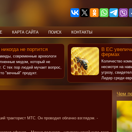
Е
КАРТА САЙТА
ПОИСК
КОНТАКТЫ
 никогда не портится
В ЕС увеличи
фермах
рамиды, современные археологи
Количество комм
олненные медом, который не
несмотря на нав
т. С тех пор людей мучает вопрос,
угрозу, свидете
то "вечный" продукт.
Лидер среди евр
Чем п
вший тракторист МТС. Он проводил облачко взглядом. -