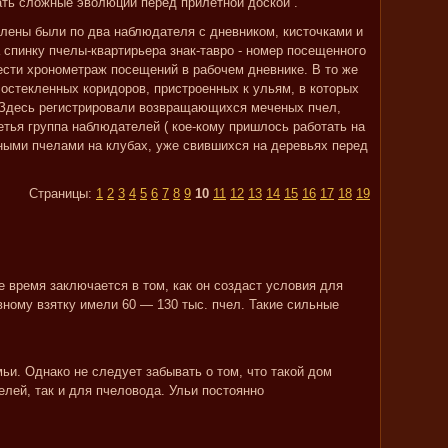
ть сложные эволюции перед прилетной доской .
лены были по два наблюдателя с дневником, кисточками и
 спинку пчелы-квартирьера знак-тавро - номер посещенного
вести хронометраж посещений в рабочем дневнике. В то же
остекленных коридоров, пристроенных к ульям, в которых
. Здесь регистрировали возвращающихся меченых пчел,
етья группа наблюдателей ( кое-кому пришлось работать на
ными пчелами на клубах, уже свившихся на деревьях перед
Страницы:
1
2
3
4
5
6
7
8
9
10
11
12
13
14
15
16
17
18
19
 время заключается в том, как он создаст условия для
вному взятку имели 60 — 130 тыс. пчел. Такие сильные
ьи. Однако не следует забывать о том, что такой дом
лей, так и для пчеловода. Ульи постоянно