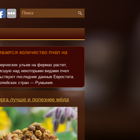
вается количество пчел на
ерческих ульев на фермах растет,
исшую над некоторыми видами пчел
льствуют последние данные Евростата.
опейских стран — Румыния.
ерга лучше и полезнее мёда