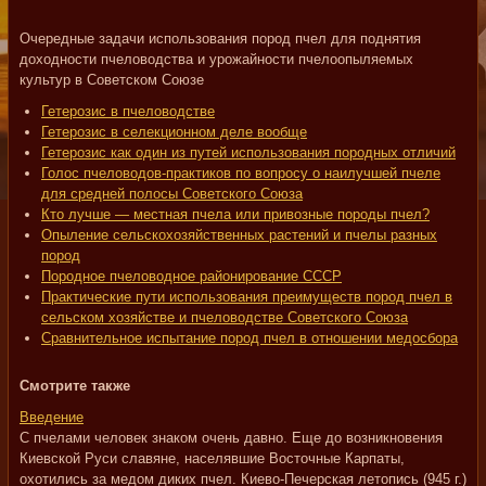
Очередные задачи использования пород пчел для поднятия
доходности пчеловодства и урожайности пчелоопыляемых
культур в Советском Союзе
Гетерозис в пчеловодстве
Гетерозис в селекционном деле вообще
Гетерозис как один из путей использования породных отличий
Голос пчеловодов-практиков по вопросу о наилучшей пчеле
для средней полосы Советского Союза
Кто лучше — местная пчела или привозные породы пчел?
Опыление сельскохозяйственных растений и пчелы разных
пород
Породное пчеловодное районирование СССР
Практические пути использования преимуществ пород пчел в
сельском хозяйстве и пчеловодстве Советского Союза
Сравнительное испытание пород пчел в отношении медосбора
Смотрите также
Введение
С пчелами человек знаком очень давно. Еще до возникновения
Киевской Руси славяне, населявшие Восточные Карпаты,
охотились за медом диких пчел. Киево-Печерская летопись (945 г.)