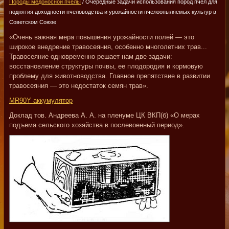
Породы медоносной пчелы
/ Очередные задачи использования пород пчел для
поднятия доходности пчеловодства и урожайности пчелоопыляемых культур в
Советском Союзе
«Очень важная мера повышения урожайности полей — это
широкое внедрение травосеяния, особенно многолетних трав...
Травосеяние одновременно решает нам две задачи:
восстановление структуры почвы, ее плодородия и кормовую
проблему для животноводства. Главное препятствие в развитии
травосеяния — это недостаток семян трав».
MR90Y аккумулятор
Доклад тов. Андреева А. А. на пленуме ЦК ВКП(б) «О мерах
подъема сельского хозяйства в послевоенный период».