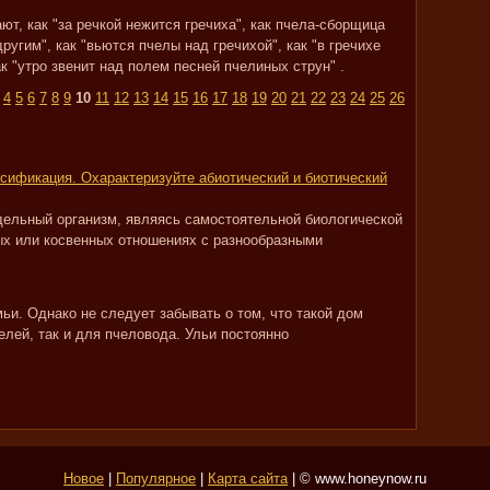
ют, как "за речкой нежится гречиха", как пчела-сборщица
другим", как "вьются пчелы над гречихой", как "в гречихе
к "утро звенит над полем песней пчелиных струн" .
4
5
6
7
8
9
10
11
12
13
14
15
16
17
18
19
20
21
22
23
24
25
26
сификация. Охарактеризуйте абиотический и биотический
дельный организм, являясь самостоятельной биологической
ых или косвенных отношениях с разнообразными
ьи. Однако не следует забывать о том, что такой дом
лей, так и для пчеловода. Ульи постоянно
Новое
|
Популярное
|
Карта сайта
| © www.honeynow.ru