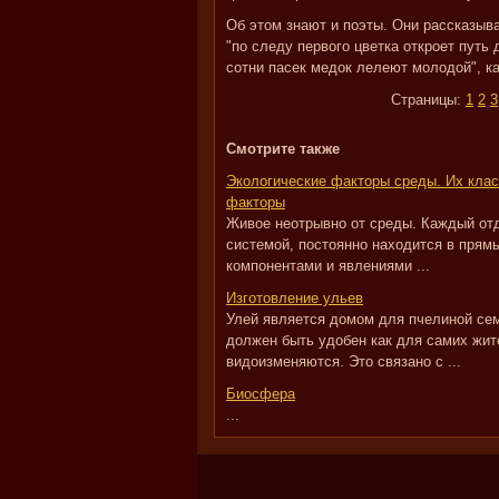
Об этом знают и поэты. Они рассказыва
"по следу первого цветка откроет путь 
сотни пасек медок лелеют молодой", ка
Страницы:
1
2
3
Смотрите также
Экологические факторы среды. Их клас
факторы
Живое неотрывно от среды. Каждый от
системой, постоянно находится в прям
компонентами и явлениями ...
Изготовление ульев
Улей является домом для пчелиной сем
должен быть удобен как для самих жите
видоизменяются. Это связано с ...
Биосфера
...