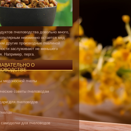
одуктов пчеловодства довольно много,
опулярным неизменно остается мед.
ем другие производные пчелиной
ности заслуживают не меньшего
я. Например, перга.
НАВАТЕЛЬНО О
ЛОВОДСТВЕ
ы медоносной пчелы
ические советы пчеловодам
дари для пчеловодов
 пчелах
 самоделки для пчеловодов