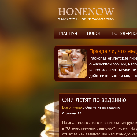
ГЛАВНАЯ
НОВОЕ
ПОПУЛЯРНО
Правда ли, что мед
Раскопав египетские пи
обнаружили горшки, нап
испортился за тысячи ле
действительно ли мед - э
Они летят по заданию
Все о пчелах
/ Они летят по заданию
Страница 10
Не знал всего этого и знаменитый русс
в "Отечественных записках" писем "Из 
отметил как талантливо написанную ка