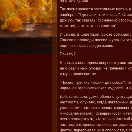
на столе кулеш".
Так посмеиваются застольные шутки, а 
наоборот: "Где наши, там и каша". Сто
другую, так сказать, гурманную сторону
можется, а отстать не хочется".
И сейчас в Советском Союзе собираетс
Однако и площади посева и урожаи это
еще превышает предложение.
Почему?
В связи с последним вопросом уместно
не о различных блюдах из гречневой кр
и мука производятся.
"Посеял гречиху - сохни до покоса!", т
народная агрономическая мудрость и до
Действительно, даже обильно цветущий 
частности, случаях, когда нектарники ц
условиями влажности почвы, корневого 
микроэлементами), освещенности и тем
всего подчеркнуть, что только богатый
частности медоносных пчел, которые, с
цветок, переопыляя их и способствуя 