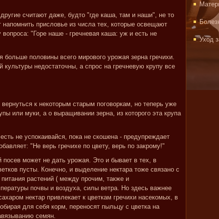
Матер
другие считают даже, будто "где каша, там и наши", не то
Болез
ит напомнить присловье из числа тех, которые освещают
 вопроса: "Горе наше - гречневая каша: уж и есть не
Уход 
я больше половины всего мирового урожая зерна гречихи.
й культуры недостаточны, а спрос на гречневую крупу все
 вернуться к некоторым старым поговоркам, но теперь уже
упы или муки, а о выращивании зерна, из которого эта крупа
о есть не успокаивайся, пока не скошена - предупреждает
бавляет: "Не верь гречихе по цвету, верь по закрому!"
посев может не дать урожая. Это и бывает в тех, в
ветков пусты. Конечно, и выделение нектара тоже связано с
питания растений ( между прочим, также и
пературы почвы и воздуха, силы ветра. Но здесь важнее
 сахаром нектар привлекает к цветкам гречихи насекомых, в
обирая для себя корм, переносят пыльцу с цветка на
завязыванию семян.