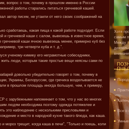
им, вопрос о том, почему в прошлом именно в России
яженной работы старались питаться гречневой кашей.
ал автор писем, не утаили от него своих соображений на
ько сработаешь, какая пища к какой работе подходит. Если
Хотя пр
й и гречневой каши с салом, вывезешь в известное время,
самым п
е гречневой каши ячною вывезешь менее, примерно куб без
Между т
ример, три четверти куба и т. д.".
деятель
внимани
уся ученому-химику его неграмотные собеседники,
т жить люди, которым такие простые вещи неясны сами по
ПОЗ
ПЧЕ
абарей довольно убедительно говорят о том, почему в
Пород
ции, Украины, Белоруссии, где гречиха возделывается не
мали в прошлом площадь иногда большую, чем, к примеру,
Практ
Р с зарубежными напоминает о том, что у нас во многих
Кален
нашим людям необходима поэтому одежда потяжелее и
ить это наблюдение с несколькими присловьями и
Все о
ождение и место в народной кухне такого блюда, как каша.
Умные
о и мороз трещит, когда каша в печи", "Только и поешь, коли