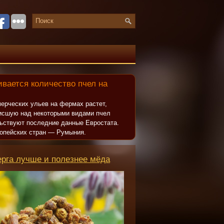
вается количество пчел на
ерческих ульев на фермах растет,
исшую над некоторыми видами пчел
льствуют последние данные Евростата.
опейских стран — Румыния.
ерга лучше и полезнее мёда