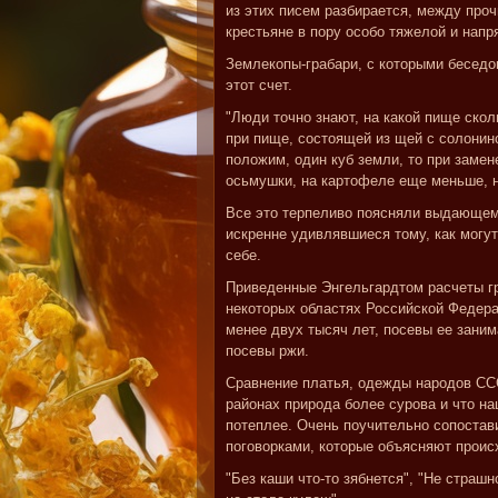
из этих писем разбирается, между проч
крестьяне в пору особо тяжелой и напр
Землекопы-грабари, с которыми беседов
этот счет.
"Люди точно знают, на какой пище скол
при пище, состоящей из щей с солонино
положим, один куб земли, то при замен
осьмушки, на картофеле еще меньше, нап
Все это терпеливо поясняли выдающем
искренне удивлявшиеся тому, как могу
себе.
Приведенные Энгельгардтом расчеты гр
некоторых областях Российской Федера
менее двух тысяч лет, посевы ее зани
посевы ржи.
Сравнение платья, одежды народов ССС
районах природа более сурова и что 
потеплее. Очень поучительно сопостав
поговорками, которые объясняют происх
"Без каши что-то зябнется", "Не страшн