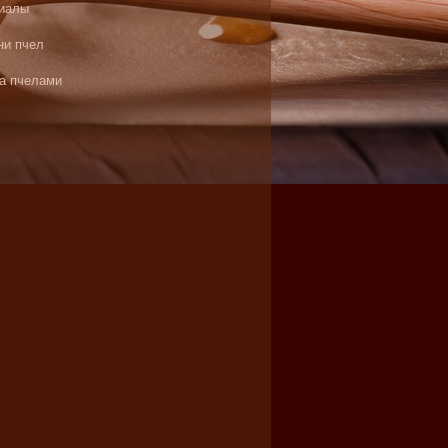
иалы
ни пчел
за пчелами