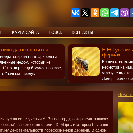
Е
КАРТА САЙТА
ПОИСК
КОНТАКТЫ
 никогда не портится
В ЕС увеличи
фермах
рамиды, современные археологи
Количество комм
олненные медом, который не
несмотря на нав
т. С тех пор людей мучает вопрос,
угрозу, свидете
то "вечный" продукт.
Лидер среди евр
Чем п
кий публицист и ученый А. Энгельгардт, автор печатавшихся
деревни", за которыми следил К. Маркс и которые В. Ленин
ртину действительности пореформенной деревни. В одном