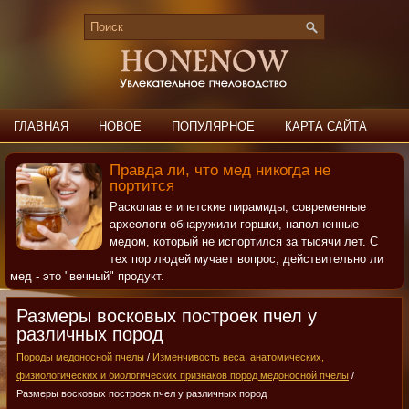
ГЛАВНАЯ
НОВОЕ
ПОПУЛЯРНОЕ
КАРТА САЙТА
ПОИСК
КОНТАКТЫ
Правда ли, что мед никогда не
портится
Раскопав египетские пирамиды, современные
археологи обнаружили горшки, наполненные
медом, который не испортился за тысячи лет. С
тех пор людей мучает вопрос, действительно ли
мед - это "вечный" продукт.
Размеры восковых построек пчел у
различных пород
Породы медоносной пчелы
/
Изменчивость веса, анатомических,
физиологических и биологических признаков пород медоносной пчелы
/
Размеры восковых построек пчел у различных пород