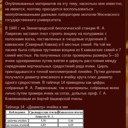
Опубликованных материалов на эту тему, насколько мне известно,
не имеется, поэтому приходится воспользоваться
неопубликованными данными лаборатории экологии Московского
государственного университета.
В 1940 г. на Звенигородской биологической станции Ф. А.
Лаврехин заставил пчел строить вощину на полурамках с
полосками воска, поставленных в гнездовые отделения 8
кавказских (Северный Кавказ) и 6 местных семей. На той же
пасеке была собрана трутневая вощина из 6 кавказских семей и 7
семей местных. На полученных сотах промерены размеры 5—10
ячеек одновременно путем взятия в циркуль расстояния между
серединами вертикальных средостений ряда ячеек. Цирль
прикладывался к точной миллиметровой линейке. Путем деления
получался диаметр вписанного в ячейку круга плюс диаметр
одного средостения. В таблице 14 приведены как цифры,
собранные Ф. А. Лаврехиным, так и материалы, собранные мною
лично путем промера ячеек на сотах, добытых проф. Г. А.
Кожевниковым из бортей башкирской пчелы.
Таблица 14. «Диаметр» ячейка в мм