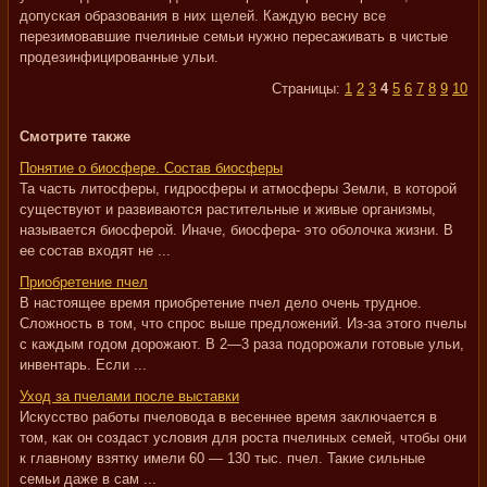
допуская образования в них щелей. Каждую весну все
перезимовавшие пчелиные семьи нужно пересаживать в чистые
продезинфицированные ульи.
Страницы:
1
2
3
4
5
6
7
8
9
10
Смотрите также
Понятие о биосфере. Состав биосферы
Та часть литосферы, гидросферы и атмосферы Земли, в которой
существуют и развиваются растительные и живые организмы,
называется биосферой. Иначе, биосфера- это оболочка жизни. В
ее состав входят не ...
Приобретение пчел
В настоящее время приобретение пчел дело очень трудное.
Сложность в том, что спрос выше предложений. Из-за этого пчелы
с каждым годом дорожают. В 2—3 раза подорожали готовые ульи,
инвентарь. Если ...
Уход за пчелами после выставки
Искусство работы пчеловода в весеннее время заключается в
том, как он создаст условия для роста пчелиных семей, чтобы они
к главному взятку имели 60 — 130 тыс. пчел. Такие сильные
семьи даже в сам ...