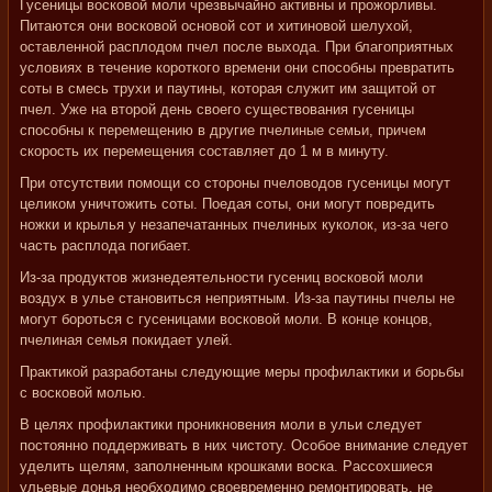
Гусеницы восковой моли чрезвычайно активны и прожорливы.
Питаются они восковой основой сот и хитиновой шелухой,
оставленной расплодом пчел после выхода. При благоприятных
условиях в течение короткого времени они способны превратить
соты в смесь трухи и паутины, которая служит им защитой от
пчел. Уже на второй день своего существования гусеницы
способны к перемещению в другие пчелиные семьи, причем
скорость их перемещения составляет до 1 м в минуту.
При отсутствии помощи со стороны пчеловодов гусеницы могут
целиком уничтожить соты. Поедая соты, они могут повредить
ножки и крылья у незапечатанных пчелиных куколок, из-за чего
часть расплода погибает.
Из-за продуктов жизнедеятельности гусениц восковой моли
воздух в улье становиться неприятным. Из-за паутины пчелы не
могут бороться с гусеницами восковой моли. В конце концов,
пчелиная семья покидает улей.
Практикой разработаны следующие меры профилактики и борьбы
с восковой молью.
В целях профилактики проникновения моли в ульи следует
постоянно поддерживать в них чистоту. Особое внимание следует
уделить щелям, заполненным крошками воска. Рассохшиеся
ульевые донья необходимо своевременно ремонтировать, не