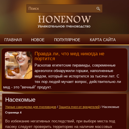
ГЛАВНАЯ
НОВОЕ
ПОПУЛЯРНОЕ
КАРТА САЙТА
ПОИСК
КОНТАКТЫ
Правда ли, что мед никогда не
портится
Раскопав египетские пирамиды, современные
археологи обнаружили горшки, наполненные
медом, который не испортился за тысячи лет. С
тех пор людей мучает вопрос, действительно ли
мед - это "вечный" продукт.
Насекомые
Умные самоделки для пчеловодов
/
Защита пчел от вредителей
/ Насекомые
Страница 4
Во избежание негативных последствий, при выборе места под
пасеку следует проверить территорию на наличие массовых