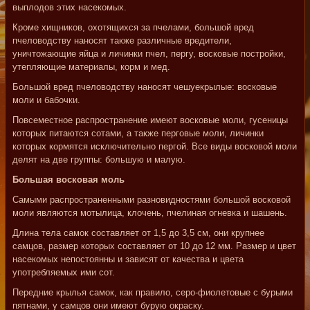
выплодов этих насекомых.
Кроме хищников, охотящихся за пчелами, большой вред
пчеловодству наносят также различные вредители,
уничтожающие яйца и личинки пчел, пергу, восковые постройки,
утепляющие материалы, корм и мед.
Большой вред пчеловодству наносят чешуекрылые: восковые
моли и бабочки.
Повсеместное распространение имеют восковые моли, гусеницы
которых питаются сотами, а также перговые моли, личинки
которых кормятся исключительно пергой. Все виды восковой моли
делят на две группы: большую и малую.
Большая восковая моль
Самыми распространенными разновидностями большой восковой
моли являются мотылица, клочень, пчелиная огневка и шашень.
Длина тела самок составляет от 1,5 до 3,5 см, они крупнее
самцов, размер которых составляет от 10 до 12 мм. Размер и цвет
насекомых непостоянны и зависят от качества и цвета
употребляемых ими сот.
Передние крылья самок, как правило, серо-фиолетовые с бурыми
пятнами, у самцов они имеют бурую окраску.