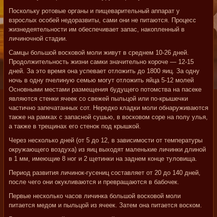
Поскольку ротовые органы и пищеварительный аппарат у
взрослых особей недоразвиты, сами они не питаются. Процесс
жизнедеятельности им обеспечивает запас, накопленный в
личиночной стадии.
Самцы большой восковой моли живут в среднем 10-26 дней.
Продолжительность жизни самки значительно короче — 12-15
дней. За это время она успевает отложить до 1800 яиц. За одну
ночь в одну пчелиную семью могут отложить яйца 5-12 молей
Основными местами размещения будущего потомства на пасеке
являются стенки ячеек со свежей пыльцой или по-крышечки
частично запечатанных сот. Нередко кладки моли обнаруживаются
также на рамках с запасной сушью, в восковом соре на полу улья,
а также в трещинах его стенок под крышкой.
Через несколько дней (от 5 до 12, в зависимости от температуры
окружающего воздуха) из яиц выходят маленькие личинки длиной
в 1 мм, имеющие 8 ног и 2 щетинки на заднем конце туловища.
Период развития личинок-гусениц составляет от 20 до 140 дней,
после чего они окукливаются и превращаются в бабочек.
Первые несколько часов личинка большой восковой моли
питается медом и пыльцой из ячеек. Затем она питается воском.