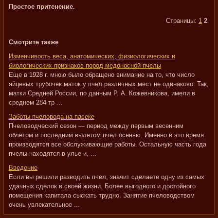
Простое притенение.
Страницы:
1
2
Смотрите также
Изменчивость веса, анатомических, физиологических и
биологических признаков пород медоносной пчелы
Еще в 1928 г. мною было обращено внимание на то, что число
яйцевых трубочек маток у пчел различных мест не одинаково. Так,
матки Средней России, по данным Р. А. Кожевникова, имели в
среднем 284 тр ...
Заботы пчеловода на пасеке
Пчеловодческий сезон — период между первым весенним
облетом и последним вылетом пчел осенью. Именно в это время
производятся все обслуживающие работы. Остальную часть года
пчелы находятся в улье и, ...
Введение
Если вы решили разводить пчел, значит сделаете одну из самых
удачных сделок в своей жизни. Более выгодного и достойного
помещения капитала сыскать трудно. Занятие пчеловодством
очень увлекательное ...