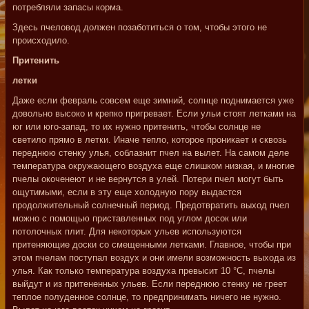
потребляли запасы корма.
Здесь пчеловод должен позаботиться о том, чтобы этого не
происходило.
Притенить
летки
Даже если февраль совсем еще зимний, солнце поднимается уже
довольно высоко и крепко пригревает. Если ульи стоят летками на
юг или юго-запад, то их нужно притенить, чтобы солнце не
светило прямо в летки. Иначе тепло, которое проникает и сквозь
переднюю стенку улья, соблазнит пчел на вылет. На самом деле
температура окружающего воздуха еще слишком низкая, и многие
пчелы окоченеют и не вернутся в улей. Потери пчел могут быть
ощутимыми, если в эту еще холодную пору выдастся
продолжительный солнечный период. Предотвратить выход пчел
можно с помощью приставленных под углом досок или
потолочных плит. Для некоторых ульев используются
притеняющие доски со смещенными летками. Главное, чтобы при
этом пчелам поступал воздух и они имели возможность выхода из
улья. Как только температура воздуха превысит 10 °С, пчелы
выйдут и из притененных ульев. Если переднюю стенку не греет
теплое полуденное солнце, то предпринимать ничего не нужно.