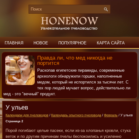
ГЛАВНАЯ
НОВОЕ
ПОПУЛЯРНОЕ
КАРТА САЙТА
ПОИСК
КОНТАКТЫ
Правда ли, что мед никогда не
портится
Раскопав египетские пирамиды, современные
археологи обнаружили горшки, наполненные
медом, который не испортился за тысячи лет. С
тех пор людей мучает вопрос, действительно ли
мед - это "вечный" продукт.
У ульев
Календари для пчеловодов
/
Календарь опытного пчеловода
/
Февраль
/ У ульев
Страница 2
Порой погибают целые пасеки, если из-за хлопанья кровли, стука
веток и по другим причинам пчелы беспокоились и усиленно