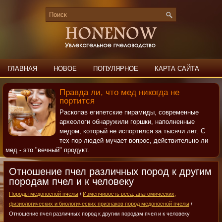
ГЛАВНАЯ
НОВОЕ
ПОПУЛЯРНОЕ
КАРТА САЙТА
ПОИСК
КОНТАКТЫ
Правда ли, что мед никогда не
портится
Раскопав египетские пирамиды, современные
археологи обнаружили горшки, наполненные
медом, который не испортился за тысячи лет. С
тех пор людей мучает вопрос, действительно ли
мед - это "вечный" продукт.
Отношение пчел различных пород к другим
породам пчел и к человеку
Породы медоносной пчелы
/
Изменчивость веса, анатомических,
физиологических и биологических признаков пород медоносной пчелы
/
Отношение пчел различных пород к другим породам пчел и к человеку