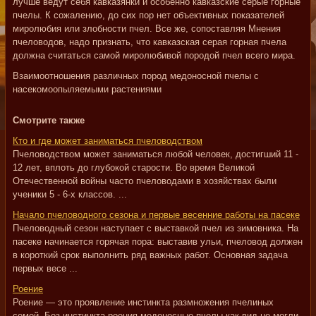
лучше ведут себя кавказянки и особенно кавказские серые горные
пчелы. К сожалению, до сих пор нет объективных показателей
миролюбия или злобности пчел. Все же, сопоставляя Мнения
пчеловодов, надо признать, что кавказская серая горная пчела
должна считаться самой миролюбивой породой пчел всего мира.
Взаимоотношения различных пород медоносной пчелы с
насекомоопыляемыми растениями
Смотрите также
Кто и где может заниматься пчеловодством
Пчеловодством может заниматься любой человек, достигший 11 -
12 лет, вплоть до глубокой старости. Во время Великой
Отечественной войны часто пчеловодами в хозяйствах были
ученики 5 - 6-х классов. ...
Начало пчеловодного сезона и первые весенние работы на пасеке
Пчеловодный сезон наступает с выставкой пчел из зимовника. На
пасеке начинается горячая пора: выставив ульи, пчеловод должен
в короткий срок выполнить ряд важных работ. Основная задача
первых весе ...
Роение
Роение — это проявление инстинкта размножения пчелиных
семей. Без инстинкта роения медоносные пчелы как вид не могли