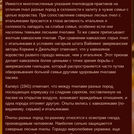
Имеются многочисленные указания пчеловодов-практиков на
отличия пчел разных пород в склонности к залету в чужие семьи с
целью воровства. При сопоставлении северных лесных пчел с
итальянками бросается в глаза активность итальянок и
склонность нападать на слабые семьи, особенно если они
населены темными лесными пчелами. То же самое приписывают
желтым кавказским пчелам. При сравнении кавказских серых пчел
с итальянками в условиях нагорьев штата Вайоминг американские
авторы Коркине и Джильберт отмечают, что у кавказянок
воровство развито гораздо меньше, чем у итальянок. Этот признак
делает кавказянок более ценными с точки зрения борьбы с
американским гнильцом, который распространяется часто путем
обворовывания больной семьи другими здоровыми пчелами
пасеки.
Калмус (1941) отмечает, что между пчелами разных пород,
посещающих кормушку со сладким сиропом, поставленную на
пасеке на открытом воздухе, возникают враждебные отношения, и
одна порода отгоняет другую. Опыты велись с кавказянками (по-
видимому, серыми) и итальянками.
Пчелы разных пород по-разному относятся к осмотрам гнезда,
производимым человеком. Наиболее сильно защищаются
северные лесные пчелы. Гораздо миролюбивее украинки, еще