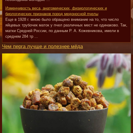
Изменчивость веса, анатомических, физиологических и
биологических признаков пород медоносной пчелы
Еще в 1928 г. мною было обращено внимание на то, что число
яйцевых трубочек маток у пчел различных мест не одинаково. Так,
матки Средней России, по данным Р. А. Кожевникова, имели в
среднем 284 тр ...
Чем перга лучше и полезнее мёда