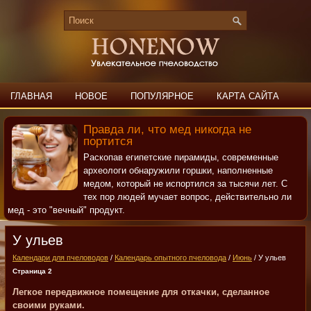
ГЛАВНАЯ
НОВОЕ
ПОПУЛЯРНОЕ
КАРТА САЙТА
ПОИСК
КОНТАКТЫ
Правда ли, что мед никогда не
портится
Раскопав египетские пирамиды, современные
археологи обнаружили горшки, наполненные
медом, который не испортился за тысячи лет. С
тех пор людей мучает вопрос, действительно ли
мед - это "вечный" продукт.
У ульев
Календари для пчеловодов
/
Календарь опытного пчеловода
/
Июнь
/ У ульев
Страница 2
Легкое передвижное помещение для откачки, сделанное
своими руками.