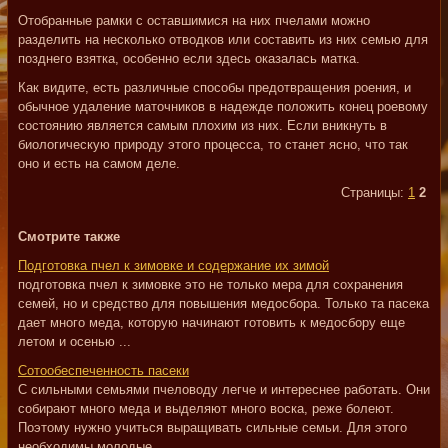
Отобранные рамки с оставшимися на них пчелами можно
разделить на несколько отводков или составить из них семью для
позднего взятка, особенно если здесь оказалась матка.
Как видите, есть различные способы предотвращения роения, и
обычное удаление маточников в надежде положить конец роевому
состоянию является самым плохим из них. Если вникнуть в
биологическую природу этого процесса, то станет ясно, что так
оно и есть на самом деле.
Страницы:
1
2
Смотрите также
Подготовка пчел к зимовке и содержание их зимой
подготовка пчел к зимовке это не только мера для сохранения
семей, но и средство для повышения медосбора. Только та пасека
дает много меда, которую начинают готовить к медосбору еще
летом и осенью ...
Сотообеспеченность пасеки
С сильными семьями пчеловоду легче и интереснее работать. Они
собирают много меда и выделяют много воска, реже болеют.
Поэтому нужно учиться выращивать сильные семьи. Для этого
необходимы молодые ...