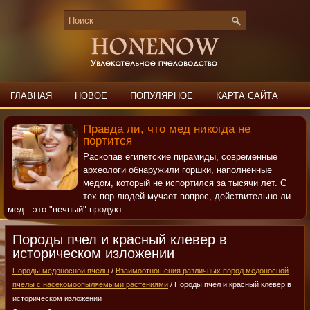
ГЛАВНАЯ
НОВОЕ
ПОПУЛЯРНОЕ
КАРТА САЙТА
ПОИСК
КОНТАКТЫ
Правда ли, что мед никогда не
портится
Раскопав египетские пирамиды, современные
археологи обнаружили горшки, наполненные
медом, который не испортился за тысячи лет. С
тех пор людей мучает вопрос, действительно ли
мед - это "вечный" продукт.
Породы пчел и красный клевер в
историческом изложении
Породы медоносной пчелы
/
Взаимоотношения различных пород медоносной
пчелы с насекомоопыляемыми растениями
/ Породы пчел и красный клевер в
историческом изложении