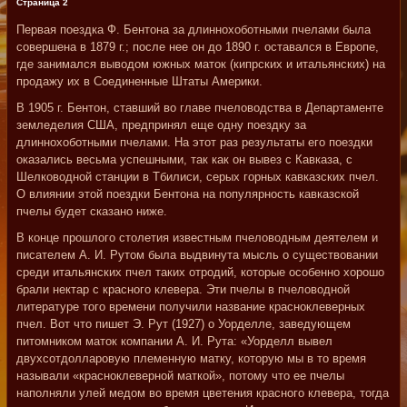
Страница 2
Первая поездка Ф. Бентона за длиннохоботными пчелами была
совершена в 1879 г.; после нее он до 1890 г. оставался в Европе,
где занимался выводом южных маток (кипрских и итальянских) на
продажу их в Соединенные Штаты Америки.
В 1905 г. Бентон, ставший во главе пчеловодства в Департаменте
земледелия США, предпринял еще одну поездку за
длиннохоботными пчелами. На этот раз результаты его поездки
оказались весьма успешными, так как он вывез с Кавказа, с
Шелководной станции в Тбилиси, серых горных кавказских пчел.
О влиянии этой поездки Бентона на популярность кавказской
пчелы будет сказано ниже.
В конце прошлого столетия известным пчеловодным деятелем и
писателем А. И. Рутом была выдвинута мысль о существовании
среди итальянских пчел таких отродий, которые особенно хорошо
брали нектар с красного клевера. Эти пчелы в пчеловодной
литературе того времени получили название красноклеверных
пчел. Вот что пишет Э. Рут (1927) о Уорделле, заведующем
питомником маток компании А. И. Рута: «Уорделл вывел
двухсотдолларовую племенную матку, которую мы в то время
называли «красноклеверной маткой», потому что ее пчелы
наполняли улей медом во время цветения красного клевера, тогда