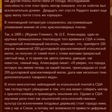
как другие пчелы почти гибли от голода. Исследования
способности этих пчел брать нектар показали, что их хоботок был
исключительно длинен . Двадцать лет спустя Уорделл вывел еще
одну матку почти столь же хорошую».
В пчеловодной литературе сохранились заслуживающие
упоминания мнения об этих красноклеверных пчелах.
Так, в 1905 г. (Журнал Глинингс, № 2) Е. Александер, один из
крупных промышленных пчеловодов того времени в США и очень
плодовитый пчеловодный писатель, отмечает, что, приобретя 100
внучек знаменитой 200-долларовой красноклеверной итальянской
матки, он получил от семей пчел с этими матками прекрасный
светлый мед, в то время как цвела гречиха, дающая, как
известно, темный мед. Александер пишет: «Я уверен, что порода,
которую мы имеем теперь на нашей пасеке, происшедшая от этой
200-долларовой красноклеверной матки, дала нам несколько тонн
дополнительного товарного меда».
В итоге многолетних наблюдений за итальянской пчелой в США
там господствует убеждение в том, что она может собирать нектар
с красного клевера и производить опыление его. Однако в США
изучение роли пчел как опылителей сельскохозяйственных
культур (за исключением плодовых деревьев) стоит гораздо ниже,
чем у нас в Союзе, а потому нет возможности привести цифровые