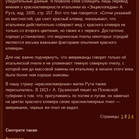
убедительные данные. Я позволю себе сообщить лишь перевод
мнения о красноклеверности итальянки из «Энциклопедии» А.
Рута, изд. 1935, стр. 157. Вот что там говорится: «Сотни указаний
из местностей, где сеют красный клевер, показывают, что
итальянки действительно собирают мед с красного клевера не
только со второго цветения, но также и с первого. Достаточно
хорошо установлено, что медоносные пчелы некоторых отродий
являются весьма важными факторами опыления красного
клевера».
Для нас важно подчеркнуть, что американцы говорят только об
итальянской пчеле и не упоминают темную северную пчелу, с
которой они до массовой замены на итальянку в начале этого века
были более чем хорошо знакомы.
В нашу страну «красноклеверные» матки Рута также
пересылались. В 1913 г. А. Грузинский пишет из Псковской
губернии о том, что, прогуливаясь по полям и лугам, он замечал
на цветах красного клевера своих красноклеверных пчел —
американок, черных же пчел не видел.
Страницы:
1
2
3
4
Смотрите также