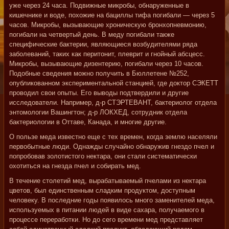
уже через 24 часа. Подвижные микробы, обнаруженные в
кишечнике и воде, похожие на бациллы тифа погибали — через 5
часов. Микробы, вызывающие хроническую бронхопневмонию,
погибали на четвертый день. В меду погибали также
специфические бактерии, являющиеся возбудителями ряда
заболеваний, таких как перитонит, плеврит и гнойный абсцесс.
Микробы, вызывающие дизентерию, погибали через 10 часов.
Подобные сведения можно получить в Бюллетене №252,
опубликованном экспериментальной станцией, где доктор СЭКЕТТ
проводил свои опыты. Его выводы подтвердили и другие
исследователи. Например, д-р СТЭРТЕВАНТ, бактериолог отдела
энтомологии Вашингтон; д-р ЛОКХЕД, сотрудник отдела
бактериологии в Оттаве, Канада, и многие другие.
О пользе меда известно еще с тех времен, когда землю населяли
первобытные люди. Однажды случайно обнаружив гнездо пчел и
попробовав золотистого нектара, они стали систематически
охотиться на гнезда пчел и собирать мед.
В течение столетий мед, вырабатываемый пчелами из нектара
цветов, был единственным сладким продуктом, доступным
человеку. В последние годы появилось много заменителей меда,
используемых в питании людей в виде сахара, получаемого в
процессе переработки. Но до сего времени мед представляет