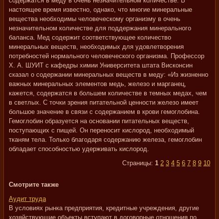
содержатся в меду в очень незначительном количестве. В
настоящее время известно, однако, что многие минеральные
вещества необходимы человеческому организму в очень
незначительном количестве для поддержания минерального
баланса. Мед содержит соответствующее количество
минеральных веществ, необходимых для удовлетворения
потребностей нормального человеческого организма. Профессор
X. А. ШУИТ с кафедры химии Университета штата Висконсин
сказал о содержании минеральных веществ в меду: «Из жизненно
важных минеральных элементов медь, железо и марганец,
кажется, содержатся в большем количестве в темных медах, чем
в светлых. С точки зрения питательной ценности железо имеет
большое значение в связи с содержанием в крови гемоглобина.
Гемоглобин образуется на основании питательных веществ,
поступающих с пищей. Он переносит кислород, необходимый
тканям тела. Только благодаря содержанию железа, гемоглобин
обладает способностью удерживать кислород.
Страницы:
1
2
3
4
5
6
7
8
9
10
Смотрите также
Аудит труда
В условиях рынка предприятия, кредитные учреждения, другие
хозяйствующие объекты вступают в договорные отношения по