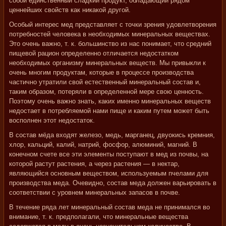
собой единственный сладкий продукт, обладающий рядом
ценнейших свойств как никакой другой.
Особый интерес мед представляет с точки зрения удовлетворения
потребностей человека в необходимых минеральных веществах.
Это очень важно, т. к. большинство из нас понимает, что средний
пищевой рацион определенно отличается недостатком
необходимых организму минеральных веществ. Мы привыкли к
очень многим продуктам, которые в процессе производства
частично утратили свой естественный минеральный состав и,
таким образом, потеряли в определенной мере свою ценность.
Поэтому очень важно знать, каких именно минеральных веществ
недостает в потребляемой нами пище и каким путем может быть
восполнен этот недостаток.
В состав мёда входят железо, медь, марганец, двуокись кремния,
хлор, кальций, калий, натрий, фосфор, алюминий, магний. В
конечном счете все эти элементы поступают в мед из почвы, на
которой растут растения, а через растения — в нектар,
являющийся основным веществом, используемым пчелами для
производства меда. Очевидно, состав меда должен варьировать в
соответствии с уровнем минеральных запасов в почве.
В течение ряда лет минеральный состав меда не принимался во
внимание, т. к. предполагали, что минеральные вещества