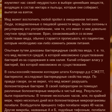
изумляют нас своей «мудростью» в выборе ценнейших веществ,
входящих в состав нектара и пыльцы, которые они собирают,
вылетая на взяток.
Мед может восполнить любой пробел в ежедневном питании.
Люди, осведомленные о пищевой ценности меда, более склонны к
регулярному его употреблению, чем те, кто имеет о нем довольно
смутное представление. Врач, ознакомившийся со всеми
свойствами меда, обычно старается прописывать его пациентам,
которым необходимо как-либо изменить режим питания.
Опытным путем доказаны бактерицидные свойства меда, т. е. то,
что мед является средой, в которой невозможно существование
бактерий из-за содержания в нем калия. Калий отбирает влагу у
бактерий, без которой невозможно их существование.
В сельскохозяйственном колледже штата Колорадо д-р СЭКЕТТ,
бактериолог, исследовал бактерицидные свойства меда. По
правде говоря, он не верил, что мед может разрушать
болезнетворные бактерии. В своей лаборатории он помещал
различные болезнетворные микробы в чистый мед. Результаты
были поразительны. В течение нескольких часов, или, по крайней
мере, через несколько дней все болезнетворные микроорганизмы
погибали. Возбудители брюшного тифа погибали через 48 часов.
Другие микробы, названные А и Б, подобные тифозным, погибали