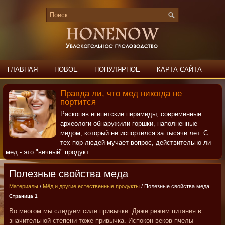
ГЛАВНАЯ
НОВОЕ
ПОПУЛЯРНОЕ
КАРТА САЙТА
ПОИСК
КОНТАКТЫ
Правда ли, что мед никогда не
портится
Раскопав египетские пирамиды, современные
археологи обнаружили горшки, наполненные
медом, который не испортился за тысячи лет. С
тех пор людей мучает вопрос, действительно ли
мед - это "вечный" продукт.
Полезные свойства меда
Материалы
/
Мёд и другие естественные продукты
/ Полезные свойства меда
Страница 1
Во многом мы следуем силе привычки. Даже режим питания в
значительной степени тоже привычка. Испокон веков пчелы