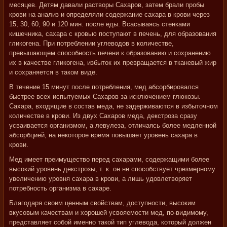
месяцев. Детям давали растворы Сахаров, затем брали пробы
крови на анализ и определяли содержание сахара в крови через
15, 30, 60, 90 и 120 мин. после еды. Всасываясь стенками
кишечника, сахара с кровью поступают в печень, для образования
гликогена. При потреблении углеводов в количестве,
превышающем способность печени к образованию и сохранению
их в качестве гликогена, избыток их превращается в тканевый жир
и сохраняется в таком виде.
В течение 15 минут после потребления, мед абсорбировался
быстрее всех испытуемых Сахаров за исключением глюкозы.
Сахара, входящие в состав меда, не задерживаются в избыточном
количестве в крови. Из двух Сахаров меда, декстроза сразу
усваивается организмом, а левулеза, отличаясь более медленной
абсорбцией, на некоторое время повышает уровень сахара в
крови.
Мед имеет преимущество перед сахарами, содержащими более
высокий уровень декстрозы, т. к. он не способствует чрезмерному
увеличению уровня сахара в крови, а лишь удовлетворяет
потребность организма в сахаре.
Благодаря своим ценным свойствам, доступности, высоким
вкусовым качествам и хорошей усвояемости мед, по-видимому,
представляет собой именно такой тип углевода, который должен