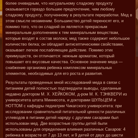
более очевидным, что натуральному сладкому продукту
оказывается гораздо большее предпочтение, чем любому
сладкому продукту, полученному в результате переработки. Мед в
этом смысле незаменим. Большинство детей переносят его, и
помимо того, что он сладкий он является прекрасным
минеральным дополнением к тем минеральным веществам,
которые входят в состав молока; мед также содержит небольшое
количество белка; он обладает антисептическими свойствами,
оказывает легкое послабляющее действие. Помимо этих
преимуществ, он отличается: нежным ароматом, который
повышает его вкусовые качества. Основное значение меда —
снабжение организма ребенка комплексом минеральных
элементов, необходимых для его роста и развития.
Результаты проведенных мной исследований меда в связи с
питанием детей полностью подтвердили выводы, сделанные
недавно доктором М. X. ХЕЙКОКОМ, д-ром М. К. ТЭНКВЕРИ из
университета штата Миннесота, и докторами ШУЛЬЦЕМ и
НОТТОМ с кафедры педиатрии Чикагского университета: при
исследовании сравнительной питательной ценности различных
углеводов в питании детей наряду с другими сахарами был
использован мед. Две возрастные группы детей были
использованы для определения влияния различных Сахаров: 4
ребенка в возрасте от 7 до 13 лет, и 9 детей от двух до шести