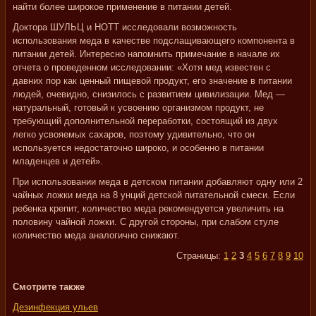
найти более широкое применение в питании детей.
Доктора ШУЛЬЦ и НОТТ исследовали возможность
использования меда в качестве подслащивающего компонента в
питании детей. Интересно напомнить примечание в начале их
отчета о проведенном исследовании: «Хотя мед известен с
давних пор как ценный пищевой продукт, его значение в питании
людей, очевидно, снизилось с развитием цивилизации. Мед —
натуральный, готовый к усвоению организмом продукт, не
требующий дополнительной переработки, состоящий из двух
легко усвояемых сахаров, поэтому удивительно, что он
используется недостаточно широко, и особенно в питании
младенцев и детей».
При использовании меда в детском питании добавляют одну или 2
чайных ложки меда на 8 унций детской питательной смеси. Если
ребенка крепит, количество меда рекомендуется увеличить на
половину чайной ложки. С другой стороны, при слабом стуле
количество меда аналогично снижают.
Страницы:
1
2
3
4
5
6
7
8
9
10
Смотрите также
Дезинфекция ульев