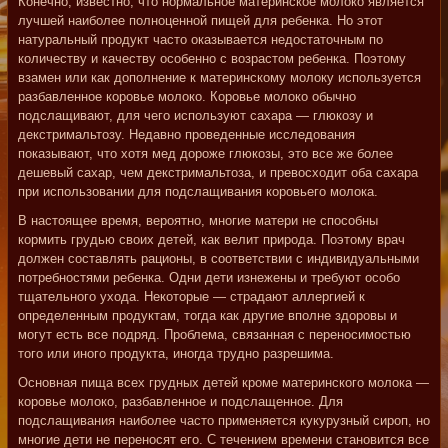
Конечно, известно, что нормальное материнское молоко является
лучшей наиболее полноценной пищей для ребенка. Но этот
натуральный продукт часто оказывается недостаточным по
количеству и качеству особенно с возрастом ребенка. Поэтому
взамен или как дополнение к материнскому молоку используется
разбавленное коровье молоко. Коровье молоко обычно
подслащивают, для чего используют сахара — глюкозу и
декстримальтозу. Недавно проведенные исследования
показывают, что хотя мед дороже глюкозы, это все же более
дешевый сахар, чем декстримальтоза, и превосходит оба сахара
при использовании для подслащивания коровьего молока.
В настоящее время, вероятно, многие матери не способны
кормить грудью своих детей, как велит природа. Поэтому врач
должен составлять рационы, в соответствии с индивидуальными
потребностями ребенка. Одни дети изнежены и требуют особо
тщательного ухода. Некоторые — страдают аллергией к
определенным продуктам, тогда как другие вполне здоровы и
могут есть все подряд. Проблема, связанная с переносимостью
того или иного продукта, иногда трудно разрешима.
Основная пища всех грудных детей кроме материнского молока —
коровье молоко, разбавленное и подслащенное. Для
подслащивания наиболее часто применяется кукурузный сироп, но
многие дети не переносят его. С течением времени становится все