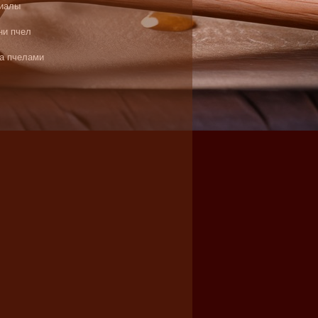
иалы
ни пчел
за пчелами