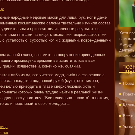
ау
зные народные медовые маски для лица, рук, ног и даже
временные косметические салоны тщательно изучили состав
и удивительны и приносят великолепные результаты в
Хотя пр
ентными пятнами на лице, с мозолями, шероховатостями,
самым п
х, с усталостью, сухостью ног и с жирными, поврежденными
Между т
деятель
ием данной главы, возьмите на вооружение приведенные
внимани
льшого промежутка времени вы заметите, как к вам
 грации, изяществе и, конечно же, обаянии.
ПОЗ
ПЧЕ
тся либо из одного чистого меда, либо на его основе с
сегда находятся под вашей рукой (мука, сок лимона,
Пород
оей целью приводить в главе сверхсложные, хоть и
мпоненты которых очень трудно найти в реальной жизни.
Практ
одну простую истину: "Все гениально - просто", а потому,
ите их и продлевайте свою молодость.
Кален
Все о
лица
Умные
я ног