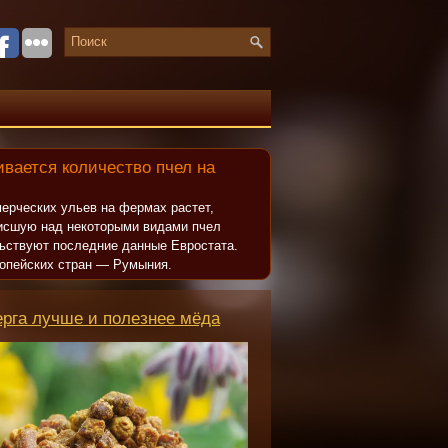
вается количество пчел на
ерческих ульев на фермах растет,
исшую над некоторыми видами пчел
льствуют последние данные Евростата.
опейских стран — Румыния.
ерга лучше и полезнее мёда