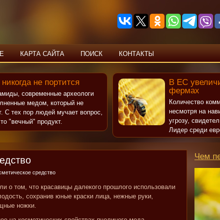
Е
КАРТА САЙТА
ПОИСК
КОНТАКТЫ
 никогда не портится
В ЕС увеличи
фермах
рамиды, современные археологи
Количество комм
олненные медом, который не
несмотря на нав
т. С тех пор людей мучает вопрос,
угрозу, свидете
то "вечный" продукт.
Лидер среди евр
Чем п
редство
осметическое средство
ли о том, что красавицы далекого прошлого использовали
лодость, сохранив юные краски лица, нежные руки,
ящные ножки.
ее на косметических свойствах пчелиного меда.