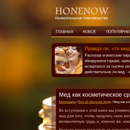
ГЛАВНАЯ
НОВОЕ
ПОПУЛЯРНО
Правда ли, что мед
Раскопав египетские пи
обнаружили горшки, нап
испортился за тысячи ле
действительно ли мед - э
Мед как косметическое с
Материалы
/
Все об обычном меде
/ Мед как к
Во вступлении к этой книге мы упомяну
мед для того, чтобы продлить свою мо
великолепную грудь и, конечно же, из
Настало время остановиться поподробн