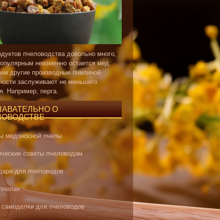
одуктов пчеловодства довольно много,
опулярным неизменно остается мед.
ем другие производные пчелиной
ности заслуживают не меньшего
я. Например, перга.
НАВАТЕЛЬНО О
ЛОВОДСТВЕ
ы медоносной пчелы
ические советы пчеловодам
дари для пчеловодов
 пчелах
 самоделки для пчеловодов