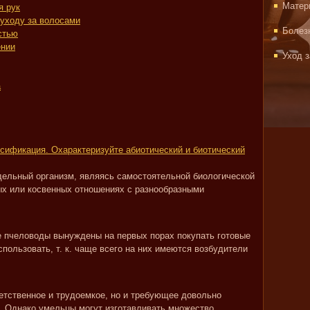
Матер
я рук
 уходу за волосами
Болез
стью
ении
Уход 
а
сификация. Охарактеризуйте абиотический и биотический
дельный организм, являясь самостоятельной биологической
ых или косвенных отношениях с разнообразными
 пчеловоды вынуждены на первых порах покупать готовые
спользовать, т. к. чаще всего на них имеются возбудители
етственное и трудоемкое, но и требующее довольно
 Однако умельцы могут изготавливать множество