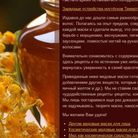
Зарядные устройства ноутбуков Темирт
Издавна до нас дошли самые разнообра
волос. Полагаясь на опыт предков, со
каждой маски и сделали вывод, что он
борьбе с морщинами, веснушками, пигм
заусенцами, ломкостью ногтей на рука
волосами.
Внимательно ознакомьтесь с содержан
здесь рецепты и по истечении уже небо
вернулась уверенность в своей красоте,
Приведенные ниже медовые маски готовя
добавлением других веществ, которые в
яичный желток и др.). Мы не ставим св
чудодейственные рецепты -рецепты, ко
Мы лишь постараемся еще раз доказать 
не задумываясь, творите маски, нанос
Мы желаем Вам удачи!
Другие медовые маски для лица
Косметические медовые маски для 
Мед как косметическое средство дл