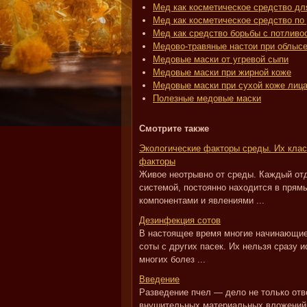
Мед как косметическое средство дл
Мед как косметическое средство по
Мед как средство борьбы с потливо
Медово-травяные настои при облыс
Медовые маски от угревой сыпи
Медовые маски при жирной коже
Медовые маски при сухой коже лиц
Полезные медовые маски
Смотрите также
Экологические факторы среды. Их клас
факторы
Живое неотрывно от среды. Каждый от
системой, постоянно находится в прям
компонентами и явлениями ...
Дезинфекция сотов
В настоящее время многие начинающие
соты с других пасек. Их нельзя сразу и
многих болез ...
Введение
Разведение пчел — дело не только отв
внушительных материальных вложений.