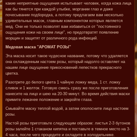
какие неприятные ощущения испытывает человек, когда кожа лица
как бы тянется при каждой улыбке, моргании глаз и даже
почесывании подбородка, а потому предлагаем вам несколько
удивительных масок, главным компонентом которых является
мед. Они не только позволят вам избавиться от "постоянного
ощущения кожи на своем лице", но предотвратят появление
морщин и защитят от различного рода инфекций.
Медовая маска "АРОМАТ РОЗЫ"
Эта маска носит такое чудесное название, потому что удаляется
она охлажденным настоем розы, который надолго оставляет на
нашем лице ощущение прикосновений лепестков прекрасного
цветка.
Разотрите до белого цвета 1 чайную ложку меда, 1 ст. ложку
сливок и 1 желток. Готовую смесь сразу же после приготовления
нанесите на лицо и шею на 20-30 минут. Во время действия маски
примите лежачее положение и закройте глаза.
Смывайте маску теплой водой, а затем ополосните лицо настоем
розы.
Настой розы приготовьте следующим образом: листья 2-3 бутонов
розы залейте 1 стаканом кипятка и поставьте в темное место на 3-
4 часа, после чего процедите и охладите в холодильнике.