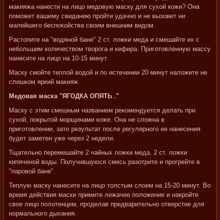
макияжа нанести на лицо медовую маску для сухой кожи? Она
поможет вашему свиданию пройти удачно и не вызовет ни
малейшего беспокойства своим внешним видом.
Растопите на "водяной бане" 2 ст. ложки меда и смешайте их с
небольшим количеством творога и кефира. Приготовленную массу
нанесите на лицо на 10-15 минут.
Маску смойте теплой водой и по истечении 20 минут наложите не
слишком яркий макияж.
Медовая маска "ЯГОДКА ОПЯТЬ ."
Маску с этим смешным названием рекомендуется делать при
сухой, покрытой морщинами коже. Она не сложна в
приготовлении, зато результат после регулярного ее нанесения
будет заметен уже через 2 недели.
Тщательно перемешайте 2 чайных ложки меда, 2 ст. ложки
кипяченой воды. Получившуюся смесь разотрите и прогрейте в
"паровой бане".
Теплую маску нанесите на лицо толстым слоем на 15-20 минут. Во
время действия маски примите лежачее положение и накройте
свое лицо полотенцем, проделав предварительно отверстие для
нормального дыхания.