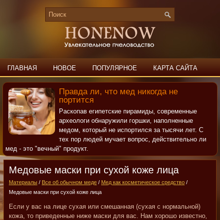
ГЛАВНАЯ
НОВОЕ
ПОПУЛЯРНОЕ
КАРТА САЙТА
ПОИСК
КОНТАКТЫ
Правда ли, что мед никогда не
портится
Раскопав египетские пирамиды, современные
археологи обнаружили горшки, наполненные
медом, который не испортился за тысячи лет. С
тех пор людей мучает вопрос, действительно ли
мед - это "вечный" продукт.
Медовые маски при сухой коже лица
Материалы
/
Все об обычном меде
/
Мед как косметическое средство
/
Медовые маски при сухой коже лица
Если у вас на лице сухая или смешанная (сухая с нормальной)
кожа, то приведенные ниже маски для вас. Нам хорошо известно,