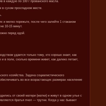
ив в каждую по 100 г прованского масла.
м в сухом прохладном месте.
ь.
их и мелко порежьте, после чего залейте 1 стаканом
не 10-15 минут.
ложке перед едой.
одством удается только тому, кто хорошо знает, как
 и в поле, сколько времени живет, как далеко летает,
ского хозяйства. Задача социалистического
обеспечиватъ во все возрастающих размерах население
дились от своей матери (матки) и живут в одном улье с
являются братья пчел — трутни. Когда у нас бывают