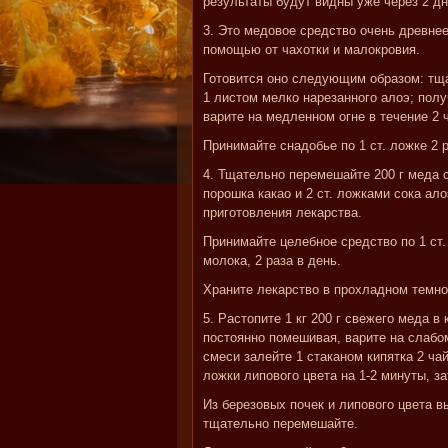
результаты будут видны уже через 2 д
3. Это медовое средство очень древнее
помощью от чахотки и малокровия.
Готовится оно следующим образом: тща
1 листом мелко нарезанного алоэ; по
варите на медленном огне в течение 2 
Принимайте снадобье по 1 ст. ложке 2 р
4. Тщательно перемешайте 200 г меда со
порошка какао и 2 ст. ложками сока ало
приготовления лекарства.
Принимайте целебное средство по 1 ст.
молока, 2 раза в день.
Храните лекарство в прохладном темно
5. Растопите 1 кг 200 г свежего меда в
постоянно помешивая, варите на слабом
смеси залейте 1 стаканом кипятка 2 ча
ложки липового цвета на 1-2 минуты, за
Из березовых почек и липового цвета в
тщательно перемешайте.