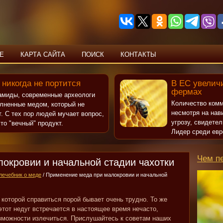
Е
КАРТА САЙТА
ПОИСК
КОНТАКТЫ
 никогда не портится
В ЕС увеличи
фермах
рамиды, современные археологи
Количество комм
олненные медом, который не
несмотря на нав
т. С тех пор людей мучает вопрос,
угрозу, свидете
то "вечный" продукт.
Лидер среди евр
Чем п
окровии и начальной стадии чахотки
лечебник о меде
/ Применение меда при малокровии и начальной
 которой справиться порой бывает очень трудно. То же
 этот недуг встречается в настоящее время нечасто,
озможности излечиться. Прислушайтесь к советам наших