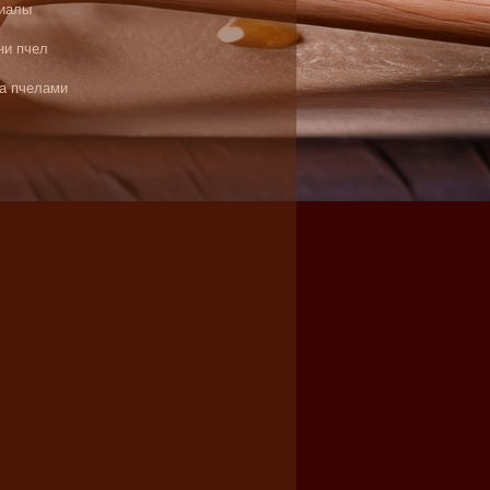
иалы
ни пчел
за пчелами