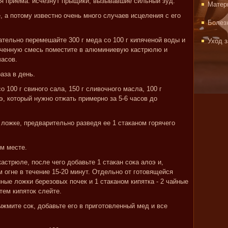
ня приема: исчезнут прыщики, вызывавшие сильный зуд.
Матер
, а потому известно очень много случаев исцеления с его
Болез
тельно перемешайте 300 г меда со 100 г кипяченой воды и
Уход 
лученную смесь поместите в алюминиевую кастрюлю и
часов.
аза в день.
 100 г свиного сала, 150 г сливочного масла, 100 г
э, который нужно отжать примерно за 5-6 часов до
 ложке, предварительно разведя ее 1 стаканом горячего
м месте.
 кастрюле, после чего добавьте 1 стакан сока алоэ и,
 огне в течение 15-20 минут. Отдельно от готовящейся
йные ложки березовых почек и 1 стаканом кипятка - 2 чайные
тем кипяток слейте.
ыжмите сок, добавьте его в приготовленный мед и все