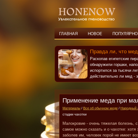
ГЛАВНАЯ
НОВОЕ
ПОПУЛЯРНО
Правда ли, что мед
Раскопав египетские пи
обнаружили горшки, нап
испортился за тысячи ле
действительно ли мед - э
Применение меда при мал
Материалы
/
Все об обычном меде
/
Народный 
стадии чахотки
Малокровие - очень тяжелая болезнь, с
самое можно сказать и о чахотке: хотя
заболев им, человек порой не имеет в