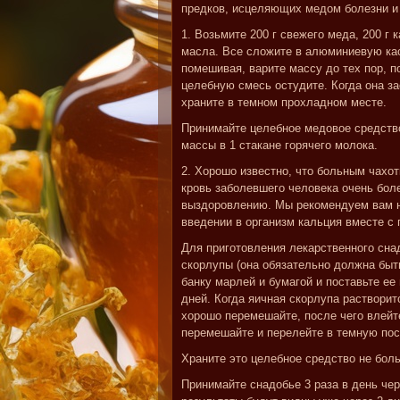
предков, исцеляющих медом болезни и 
1. Возьмите 200 г свежего меда, 200 г к
масла. Все сложите в алюминиевую кас
помешивая, варите массу до тех пор, по
целебную смесь остудите. Когда она за
храните в темном прохладном месте.
Принимайте целебное медовое средство
массы в 1 стакане горячего молока.
2. Хорошо известно, что больным чахот
кровь заболевшего человека очень бол
выздоровлению. Мы рекомендуем вам на
введении в организм кальция вместе с
Для приготовления лекарственного снад
скорлупы (она обязательно должна быть
банку марлей и бумагой и поставьте ее
дней. Когда яичная скорлупа растворитс
хорошо перемешайте, после чего влейте
перемешайте и перелейте в темную пос
Храните это целебное средство не боль
Принимайте снадобье 3 раза в день чер