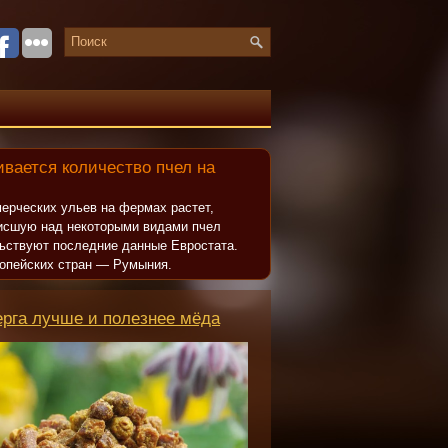
вается количество пчел на
ерческих ульев на фермах растет,
исшую над некоторыми видами пчел
льствуют последние данные Евростата.
опейских стран — Румыния.
ерга лучше и полезнее мёда