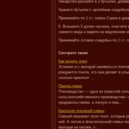
Лекарство разлейте в 2 бутылки, добав
Храните бутылки с целебным снадобье
Принимайте по 1 ст. ложке 3 раза в ден
6. Возьмите 5 долек чеснока, очистите 
свежего меда и варите на медленном ог
Принимайте готовое снадобье по 1 ст. 
Смотрите также
Как водить пчел
Успешно и с выгодой заниматься пчелов
рождается пчела, что она делает в улье
сколько приносит ...
Предисловие
Пчеловодство — одна из отраслей сель
сельскохозяйственного производства—
продовольствием, а легкую и пищ ...
Биология пчелиной семьи
Семьей называют всех пчел, которые ро
ней. А летом в благополучной семье по
малыши на пасеке, о ...