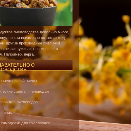
одуктов пчеловодства довольно много,
опулярным неизменно остается мед.
ем другие производные пчелиной
ности заслуживают не меньшего
я. Например, перга.
НАВАТЕЛЬНО О
ЛОВОДСТВЕ
ы медоносной пчелы
ические советы пчеловодам
дари для пчеловодов
 пчелах
 самоделки для пчеловодов