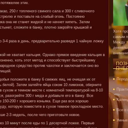
потяжелее этих.
акао, 250 г топленого свиного сала и 300 г сливочного
трюлю и поставьте на слабый огонь. Постоянно
ка она не станет жидкой и не начнет кипеть. Затем
стынет, сложите в банку, плотно закройте крышкой и
Хотя пр
самым п
 3-4 раза в день, предварительно разведя 1 чайную ложку
Между т
деятель
внимани
кой не хватает кальция. Однако прямое введение кальция в
езненно, хоть этот метод и способствует быстрейшему
ПОЗ
родное средство против чахотки и заключается оно во
ПЧЕ
 пищей.
Пород
обья положите в банку 6 свежих яиц, не очищая их от
 белой). Затем залейте яйца соком 10 лимонов, оберните
Практ
 в сухом и темном месте с комнатной температурой на 8-10
я, разогрейте 300 г меда и добавьте его в банку. Все
Кален
 150-200 г хорошего коньяка. Еще раз все хорошо
уду, которую поместите в сухое темное прохладное место.
Все о
ше 2-3 недель, после чего приготовьте новое.
Умные
ез 10 минут после еды по 1 десертной ложке. Первые